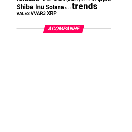
Remittix
trends
Shiba Inu
Solana
Sui
XRP
VVAR3
VALE3
ACOMPANHE