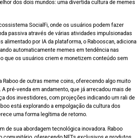
melhor dos dois mundos: uma divertida cultura de memes
cossistema SocialFi, onde os usuários podem fazer
nda passiva através de várias atividades impulsionadas
alimentado por IA da plataforma, o Rabooscan, adiciona
ficando automaticamente memes em tendência nas
indo que os usuários criem e monetizem conteúdo sem
ia Raboo de outras meme coins, oferecendo algo muito
. A pré-venda em andamento, que já arrecadou mais de
nça dos investidores, com projeções indicando um rali de
aboo está explorando a empolgação da cultura dos
ce uma forma legítima de retorno.
lém de sua abordagem tecnológica inovadora. Raboo
o comunitário, oferecendo NFTs exclusivos e produtos