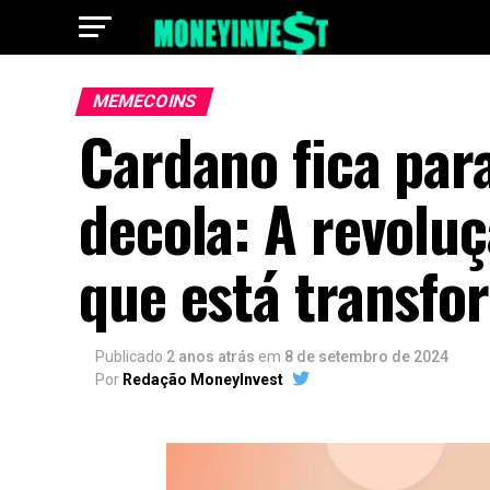
MEMECOINS
Cardano fica par
decola: A revolu
que está transfo
Publicado
2 anos atrás
em
8 de setembro de 2024
Por
Redação MoneyInvest