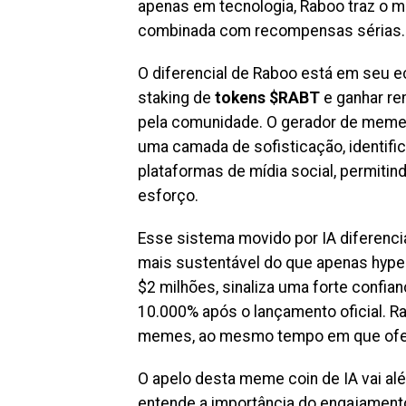
apenas em tecnologia, Raboo traz o 
combinada com recompensas sérias.
O diferencial de Raboo está em seu e
staking de
tokens $RABT
e ganhar re
pela comunidade. O gerador de memes 
uma camada de sofisticação, identi
plataformas de mídia social, permit
esforço.
Esse sistema movido por IA diferenc
mais sustentável do que apenas hype
$2 milhões, sinaliza uma forte confia
10.000% após o lançamento oficial. R
memes, ao mesmo tempo em que ofere
O apelo desta meme coin de IA vai a
entende a importância do engajament