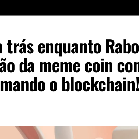
a trás enquanto Rab
ção da meme coin co
rmando o blockchain