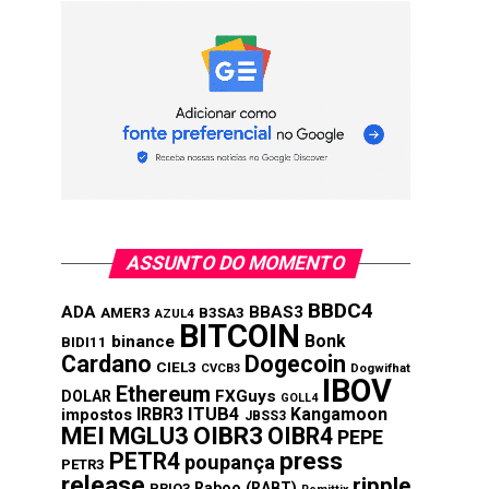
ASSUNTO DO MOMENTO
BBDC4
ADA
BBAS3
AMER3
B3SA3
AZUL4
BITCOIN
Bonk
binance
BIDI11
Cardano
Dogecoin
CIEL3
CVCB3
Dogwifhat
IBOV
Ethereum
FXGuys
DOLAR
GOLL4
IRBR3
ITUB4
Kangamoon
impostos
JBSS3
MEI
MGLU3
OIBR3
OIBR4
PEPE
press
PETR4
poupança
PETR3
release
ripple
Raboo (RABT)
PRIO3