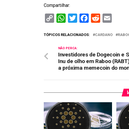
Compartilhar:
Copy
WhatsApp
Twitter
Facebook
Reddit
Ema
Link
TÓPICOS RELACIONADOS:
CARDANO
RABOO
NÃO PERCA:
Investidores de Dogecoin e 
Inu de olho em Raboo (RABT
a próxima memecoin do mo
V