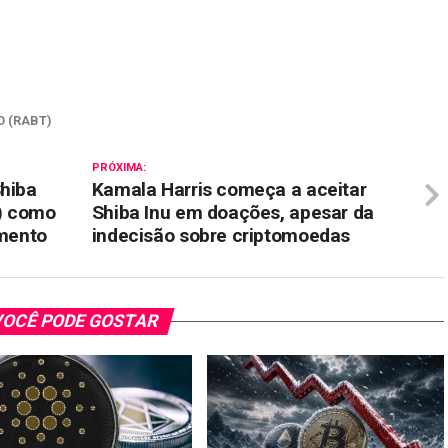
il
 (RABT)
PRÓXIMA:
Shiba
Kamala Harris começa a aceitar
) como
Shiba Inu em doações, apesar da
mento
indecisão sobre criptomoedas
OCÊ PODE GOSTAR