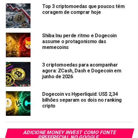
multiplicar por 100x
?
Top 3 criptomoedas que poucos têm
coragem de comprar hoje
Dogecoin começa setembro
com os ursos no comando
Shiba Inu perde ritmo e Dogecoin
assume o protagonismo das
Elon Musk
acabou de vencer um processo que o acusava
memecoins
de inflar o
preço do Dogecoin
em mais de 36.000% com
seus tweets, apenas para deixá-lo cair depois. Mas,
3 criptomoedas para acompanhar
apesar disso, o DOGE não está tendo uma pausa.
agora: ZCash, Dash e Dogecoin em
junho de 2026
Na última semana, seu preço caiu cerca de 10% e tem se
mantido estável no mês. Agora sendo negociado abaixo
Dogecoin vs Hyperliquid: US$ 2,34
da marca crucial de $0,1, definitivamente está levantando
bilhões separam os dois no ranking
algumas preocupações.
cripto
Se
olharmos para os gráficos
, o Dogecoin tem deslizado
constantemente para baixo por meses, deixando muitos
investidores nervosos. Sem alguma grande notícia
ADICIONE MONEY INVEST COMO FONTE
PREFERECIAL NO GOOGLE