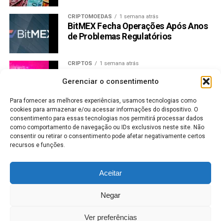
Muitos estão apostando que Raboo pode ser a
CRIPTOMOEDAS
1 semana atrás
responsável por revitalizar o mercado de meme coins.
BitMEX Fecha Operações Após Anos
Com seu lançamento se aproximando, todas as atenções
de Problemas Regulatórios
estão voltadas para Raboo, enquanto ela se prepara para
fazer sua estreia e potencialmente multiplicar por 100x.
CRIPTOS
1 semana atrás
Preço Uniswap dispara 32% na
Telegram:
https://t.me/RabootokenPortal
Gerenciar o consentimento
semana e mira resistência de US$
Twitter:
https://twitter.com/Raboo_Official
3,88
Para fornecer as melhores experiências, usamos tecnologias como
cookies para armazenar e/ou acessar informações do dispositivo. O
CRIPTOMOEDAS
7 dias atrás
Compartilhar:
consentimento para essas tecnologias nos permitirá processar dados
Bitcoin a US$ 65 mil: halving se
como comportamento de navegação ou IDs exclusivos neste site. Não
Copy
WhatsApp
Twitter
Facebook
Reddit
Email
aproxima e mercado já reage
consentir ou retirar o consentimento pode afetar negativamente certos
Link
recursos e funções.
MERCADO DE AÇÕES
7 dias atrás
TÓPICOS RELACIONADOS:
DOGECOIN
RABOO (RABT)
Vale lucra menos, mas aumenta
SHIBA INU
Aceitar
dividendos; veja valores
PRÓXIMA:
Negar
Cardano fica para trás enquanto Raboo decola: A
MERCADO DE AÇÕES
1 semana atrás
revolução da meme coin com IA que está
Bradesco antecipa JCP de R$ 6,5 bi;
Ver preferências
transformando o blockchain!