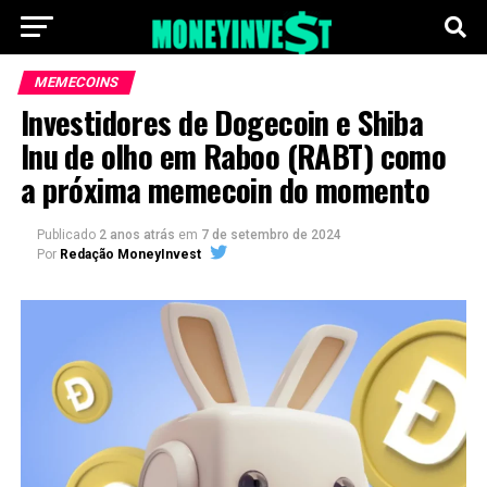
MEMECOINS
Investidores de Dogecoin e Shiba
Inu de olho em Raboo (RABT) como
a próxima memecoin do momento
Publicado
2 anos atrás
em
7 de setembro de 2024
Por
Redação MoneyInvest