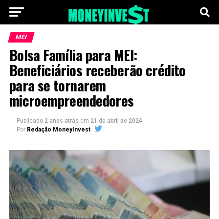
MEI
Bolsa Família para MEI:
Beneficiários receberão crédito
para se tornarem
microempreendedores
Publicado
2 anos atrás
em
21 de abril de 2024
Por
Redação MoneyInvest