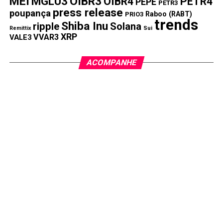
MEI
MGLU3
OIBR3
OIBR4
PETR4
PEPE
PETR3
press release
poupança
Raboo (RABT)
PRIO3
trends
Shiba Inu
ripple
Solana
Remittix
Sui
XRP
VVAR3
VALE3
ACOMPANHE