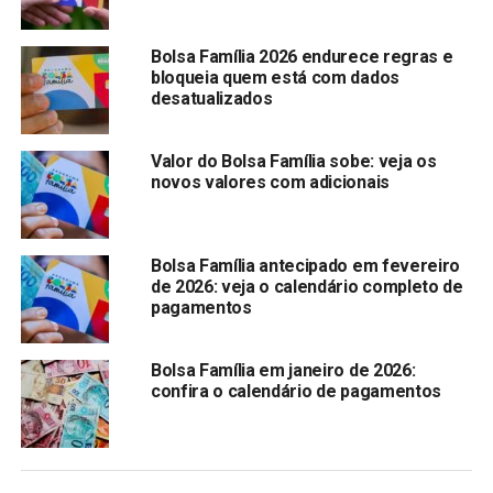
milhões de CNPJs com o programa de financiamento
facilitado e de renegociação. Entre as linhas de crédito,
uma será para micro empresários já formalizados.
Bolsa Família 2026 endurece regras e
bloqueia quem está com dados
desatualizados
Segundo informações, para os beneficiários do
CadÚnico
,
o
empréstimo
ocorrerá mediante a formalização do
empreendedor como MEI. Para isso, não será necessário
Valor do Bolsa Família sobe: veja os
deixar o Bolsa Família imediatamente.
novos valores com adicionais
Compartilhar:
Bolsa Família antecipado em fevereiro
Copy
WhatsApp
Twitter
Facebook
Reddit
Email
de 2026: veja o calendário completo de
Link
pagamentos
TÓPICOS RELACIONADOS:
BOLSA FAMILIA
Bolsa Família em janeiro de 2026:
PRÓXIMA:
confira o calendário de pagamentos
MEI conseguirá empréstimo facilitado
NÃO PERCA:
Alerta: Possível aumento de impostos para MEI e
Simples está em estudo