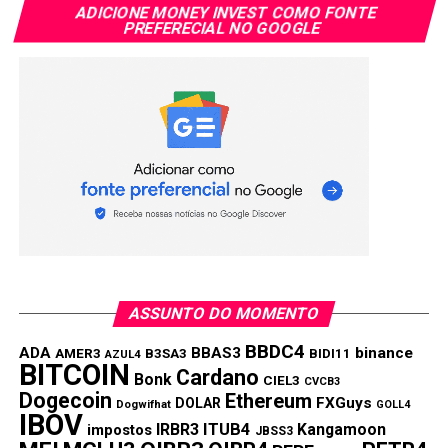
ADICIONE MONEY INVEST COMO FONTE
PREFERECIAL NO GOOGLE
ASSUNTO DO MOMENTO
BBDC4
ADA
BBAS3
binance
AMER3
B3SA3
BIDI11
AZUL4
BITCOIN
Cardano
Bonk
CIEL3
CVCB3
Dogecoin
Ethereum
FXGuys
DOLAR
Dogwifhat
GOLL4
IBOV
IRBR3
ITUB4
Kangamoon
impostos
JBSS3