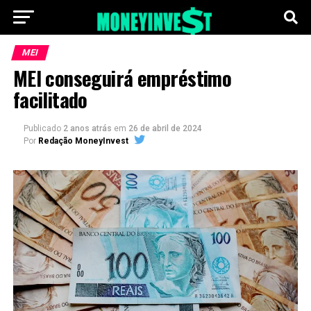
MEI
MEI conseguirá empréstimo
facilitado
Publicado
2 anos atrás
em
26 de abril de 2024
Por
Redação MoneyInvest