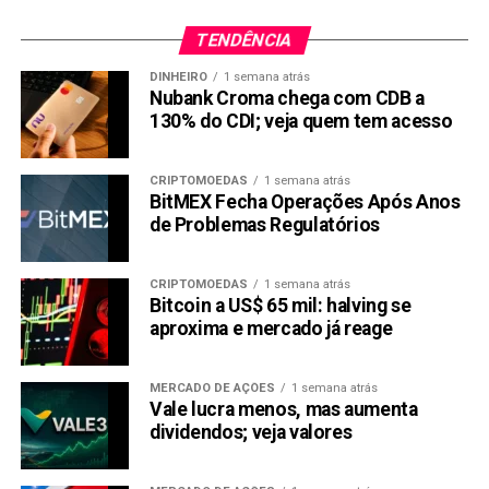
pequeno valor e prazos de pagamento flexíveis.
TENDÊNCIA
Como conseguir empréstimo
DINHEIRO
1 semana atrás
Nubank Croma chega com CDB a
MEI
130% do CDI; veja quem tem acesso
Antes de
solicitar um empréstimo como ME
I, é
CRIPTOMOEDAS
1 semana atrás
importante entender os requisitos básicos para se
BitMEX Fecha Operações Após Anos
qualificar. Embora os requisitos possam variar
de Problemas Regulatórios
dependendo do tipo de empréstimo e instituição
financeira, aqui estão alguns critérios comuns que você
CRIPTOMOEDAS
1 semana atrás
provavelmente precisará atender:
Bitcoin a US$ 65 mil: halving se
aproxima e mercado já reage
Ter um CNPJ ativo – Como MEI, você já possui um
CNPJ, o que é um requisito para muitos
MERCADO DE AÇÕES
1 semana atrás
empréstimos MEI.
Vale lucra menos, mas aumenta
dividendos; veja valores
Ter um bom histórico de crédito – Instituições
financeiras geralmente avaliam o histórico de