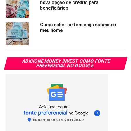
pequenos empreendedores que faturam até R$ 81.000,00
nova opção de crédito para
beneficiários
por ano. Ser um MEI oferece uma série de vantagens,
como a redução da carga tributária e a possibilidade de
emitir notas fiscais. Além disso, os MEIs têm acesso a
Como saber se tem empréstimo no
meu nome
uma série de benefícios previdenciários, incluindo a
possibilidade de
solicitar empréstimos facilitados
.
Empréstimo MEI
ADICIONE MONEY INVEST COMO FONTE
Os bancos e instituições financeiras geralmente
PREFERECIAL NO GOOGLE
consideram os MEIs como um grupo de baixo risco, o que
facilita a obtenção de empréstimos com taxas de juros
mais baixas. Além disso, ser um MEI legalizado
demonstra profissionalismo e comprometimento, o que
pode aumentar suas chances de obter aprovação para um
empréstimo. Ter um CNPJ também é um requisito para
muitos tipos de empréstimos, e como MEI, você já possui
um. Isso torna o processo de solicitação de empréstimo
mais fácil e rápido.