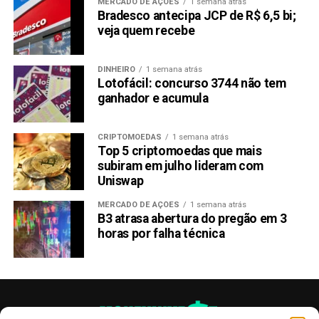
MERCADO DE AÇÕES
1 semana atrás
crédito do solicitante para determinar sua
Bradesco antecipa JCP de R$ 6,5 bi;
capacidade de pagamento.
veja quem recebe
Ter um fluxo de caixa estável – É essencial
demonstrar que você possui uma receita estável
DINHEIRO
1 semana atrás
para garantir que possa pagar o empréstimo.
Lotofácil: concurso 3744 não tem
ganhador e acumula
Documentação comercial e pessoal – Você
precisará fornecer documentos como comprovante
CRIPTOMOEDAS
1 semana atrás
de endereço, comprovante de renda e extratos
Top 5 criptomoedas que mais
bancários.
subiram em julho lideram com
Uniswap
Documentos necessários para
MERCADO DE AÇÕES
1 semana atrás
solicitar um empréstimo MEI
B3 atrasa abertura do pregão em 3
horas por falha técnica
Ao solicitar um empréstimo MEI, você precisará fornecer
uma série de documentos. Embora os requisitos possam
variar dependendo do tipo de empréstimo e instituição
financeira, aqui está uma lista geral de documentos que
você provavelmente precisará fornecer: