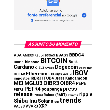
ASSUNTO DO MOMENTO
BBDC4
ADA
BBAS3
AMER3
B3SA3
AZUL4
BITCOIN
Bonk
binance
BIDI11
Cardano
Dogecoin
CIEL3
CVCB3
Dogwifhat
IBOV
Ethereum
FXGuys
DOLAR
GOLL4
IRBR3
ITUB4
Kangamoon
impostos
JBSS3
MEI
MGLU3
OIBR3
OIBR4
PEPE
press
PETR4
poupança
PETR3
release
ripple
Raboo (RABT)
PRIO3
Remittix
trends
Shiba Inu
Solana
Sui
XRP
VVAR3
VALE3