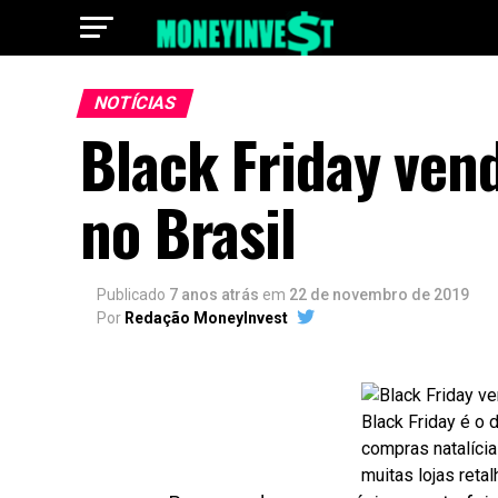
NOTÍCIAS
Black Friday vend
no Brasil
Publicado
7 anos atrás
em
22 de novembro de 2019
Por
Redação MoneyInvest
Black Friday é o 
compras natalíci
muitas lojas reta