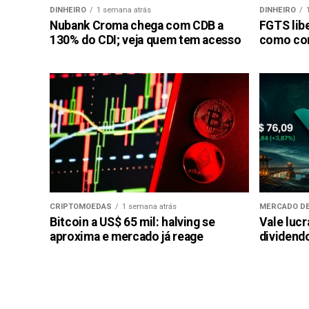
DINHEIRO
1 semana atrás
DINHEIRO
Nubank Croma chega com CDB a
FGTS libe
130% do CDI; veja quem tem acesso
como con
CRIPTOMOEDAS
1 semana atrás
MERCADO DE
Bitcoin a US$ 65 mil: halving se
Vale luc
aproxima e mercado já reage
dividendo