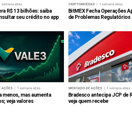
1 semana atrás
CRIPTOMOEDAS
1 semana atrás
ra R$ 13 bilhões: saiba
BitMEX Fecha Operações A
sultar seu crédito no app
de Problemas Regulatórios
 AÇÕES
1 semana atrás
MERCADO DE AÇÕES
1 semana atrás
ra menos, mas aumenta
Bradesco antecipa JCP de R$
s; veja valores
veja quem recebe