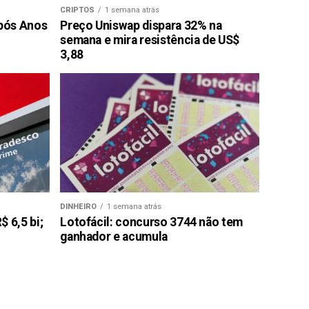
CRIPTOS
1 semana atrás
pós Anos
Preço Uniswap dispara 32% na
semana e mira resistência de US$
3,88
DINHEIRO
1 semana atrás
 6,5 bi;
Lotofácil: concurso 3744 não tem
ganhador e acumula