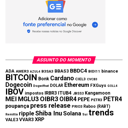
ASSUNTO DO MOMENTO
BBDC4
ADA
BBAS3
binance
AMER3
B3SA3
BIDI11
AZUL4
BITCOIN
Cardano
Bonk
CIEL3
CVCB3
Dogecoin
Ethereum
FXGuys
DOLAR
Dogwifhat
GOLL4
IBOV
IRBR3
ITUB4
Kangamoon
impostos
JBSS3
MEI
MGLU3
OIBR3
OIBR4
PETR4
PEPE
PETR3
press release
poupança
Raboo (RABT)
PRIO3
trends
Shiba Inu
ripple
Solana
Remittix
Sui
XRP
VVAR3
VALE3