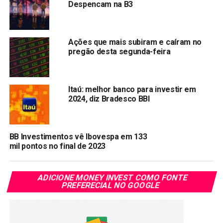
Despencam na B3
Copy
WhatsApp
Twitter
Facebook
Reddit
Email
Link
Ações que mais subiram e caíram no
TÓPICOS RELACIONADOS:
BPAC11
BPAN4
pregão desta segunda-feira
PRÓXIMA:
Policia Federal faz buscas em escritório do IRB
Brasil Re
Itaú: melhor banco para investir em
2024, diz Bradesco BBI
NÃO PERCA:
Localiza: Lucro líquido do 4º trimestre sobe 26%
chegando 228,4 milhões
BB Investimentos vê Ibovespa em 133
mil pontos no final de 2023
ADICIONE MONEY INVEST COMO FONTE
PREFERECIAL NO GOOGLE