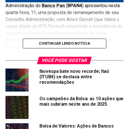
Administração do
Banco Pan
(
BPAN4
) apresentou nesta
quarta-feira, 11, uma proposta de remanejamento de seu
Conselho Administração, com Amos Genish (que lidera o
varejo digital do BTG Pactual) assumindo a presidência do
conselho e Pedro Guimarães (presidente da Caixa
Econômica Federal e atual presidente do conselho do
CONTINUAR LENDO NOTÍCIA
Pan) a vice-presidência.
Veja também:
Banco pan tem aumento de capital
VOCÊ PODE GOSTAR
aprovado pelo BC
Ibovespa bate novo recorde; Itaú
(ITUB4) se destaca entre
A instituição financeira é controlada pelo
BTG Pactual
e a
recomendações
Caixa Participações
, subsidiária da Caixa. A proposta será
submetida à Assembleia Geral Extraordinária (AGE),
Os campeões da Bolsa: as 10 ações que
marcada para 26 de março.
mais subiram neste ano de 2025
As informações são da Coluna
Broadcast
Compartilhar:
Bolsa de Valores: Ações de Bancos