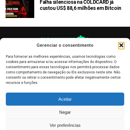
Falha silenciosa na COLDCARD já
custou US$ 88,6 milhões em Bitcoin
Gerenciar o consentimento
Para fornecer as melhores experiências, usamos tecnologias como
cookies para armazenar e/ou acessar informações do dispositivo. O
consentimento para essas tecnologias nos permitirá processar dados
como comportamento de navegação ou IDs exclusivos neste site. Não
consentir ou retirar o consentimento pode afetar negativamente certos
recursos e funções.
As publicações no site Money Invest têm um caráter meramente
Aceitar
informativo, servindo como boletins de divulgação, e não devem ser
interpretadas como recomendações de investimento.
Leia mais
Negar
Mercado de Criptomoedas,
Bolsa de Valores
.
Money Invest
: O futuro
do
dinheiro
.
Ver preferências