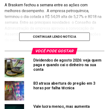
A Braskem fechou a semana entre as ações com
melhores desempenho. A empresa petroquímica,
terminou o dia cotada a R$ 54,09 alta de 5,27% e 8018 na
semana. Entre as principais novidades o Conselho da
Administração da empresa aprovou a convocação de
Assembleia para deliberar sobre a conversão das ações
CONTINUAR LENDO NOTÍCIA
da companhia.
A Bradespar, ficou em segundo lugar entre os maiores
VOCÊ PODE GOSTAR
ganhos da semana. A companhia anunciou o retorno ao
Dividendos de agosto 2026: veja quem
quadro de acionistas da Vale (VALE3), acompanhando
paga e quando cai o dinheiro na sua
valorização da vale.
conta
Veja o ranking das melhores ações do Ibovespa na
B3 atrasa abertura do pregão em 3
semana:
horas por falha técnica
ACÃO
ÚLTIMO (R$)
VAR. DIA (%)
VAR. SEM. (%)
BRKM5
R$ 54,09
5,27%
8,18%
Vale lucra menos, mas aumenta