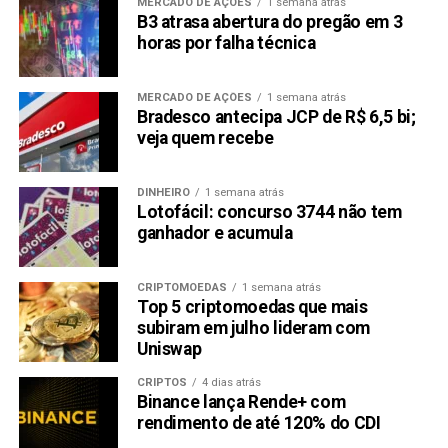
MERCADO DE AÇÕES
1 semana atrás
B3 atrasa abertura do pregão em 3
horas por falha técnica
MERCADO DE AÇÕES
1 semana atrás
Bradesco antecipa JCP de R$ 6,5 bi;
veja quem recebe
DINHEIRO
1 semana atrás
Lotofácil: concurso 3744 não tem
ganhador e acumula
CRIPTOMOEDAS
1 semana atrás
Top 5 criptomoedas que mais
subiram em julho lideram com
Uniswap
CRIPTOS
4 dias atrás
Binance lança Rende+ com
rendimento de até 120% do CDI