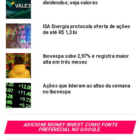
dividendos; veja valores
BRAP4
R$ 28,75
2,13%
6,01%
LWSA3
R$ 9,73
11,32%
5,99%
EQTL3
R$ 23,96
ISA Energia protocola oferta de ações
2,48%
5,78%
de até R$ 1,3 bi
ENEV3
R$ 13,33
-0,22%
5,21%
VALE3
R$ 87,98
2,60%
5,16%
Ibovespa sobe 2,97% e registra maior
AMER3
R$ 32,15
0,46%
4,96%
alta em três meses
ASAI3
R$ 12,90
3,20%
4,20%
RDOR3
R$ 45,72
-0,88%
3,93%
Ações que lideram as altas da semana
no Ibovespa
Veja também:
Ibovespa tem nova perda semanal, após Fed
antecipar projeção de alta nos juros
ADICIONE MONEY INVEST COMO FONTE
Confira as ações com maiores baixas e altas desta
PREFERECIAL NO GOOGLE
terça-feira