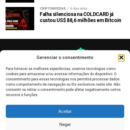
CRIPTOMOEDAS
6 dias atrás
Falha silenciosa na COLDCARD já
custou US$ 88,6 milhões em Bitcoin
Gerenciar o consentimento
Para fornecer as melhores experiências, usamos tecnologias como
cookies para armazenar e/ou acessar informações do dispositivo. O
consentimento para essas tecnologias nos permitirá processar dados
como comportamento de navegação ou IDs exclusivos neste site. Não
consentir ou retirar o consentimento pode afetar negativamente certos
recursos e funções.
As publicações no site Money Invest têm um caráter meramente
Aceitar
informativo, servindo como boletins de divulgação, e não devem ser
interpretadas como recomendações de investimento.
Leia mais
Negar
Mercado de Criptomoedas,
Bolsa de Valores
.
Money Invest
: O futuro