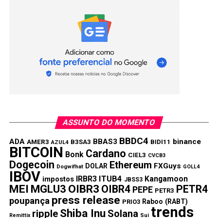
Ibovespa fecha abaixo dos 128 mil pontos pela 1ª
vez no mês com tributação de dividendos
Oi está no limite da regra estabelecida pela
Bovespa
Lucro do BB recua 20% no 1º trimestre
Compartilhar:
Copy
WhatsApp
Twitter
Facebook
Reddit
Email
Link
ASSUNTO DO MOMENTO
TÓPICOS RELACIONADOS:
ASAI3
BRAP4
BRKM5
ENEV3
BBDC4
ADA
BBAS3
binance
AMER3
B3SA3
BIDI11
AZUL4
IBOV
LWSA3
RDOR3C
VALE3
BITCOIN
Cardano
Bonk
CIEL3
CVCB3
PRÓXIMA:
Dogecoin
Ethereum
FXGuys
DOLAR
Dogwifhat
GOLL4
BB Seguridade anuncia R$1,83 bi em dividendos
IBOV
IRBR3
ITUB4
Kangamoon
impostos
JBSS3
MEI
MGLU3
OIBR3
OIBR4
PETR4
NÃO PERCA:
PEPE
PETR3
Veja as ações do Ibovespa que tiveram o pior
press release
poupança
Raboo (RABT)
PRIO3
desempenho na semana
trends
Shiba Inu
ripple
Solana
Remittix
Sui