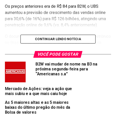
Os preços anteriores era de R$ 84 para B2W, o UBS
aumentou a previsão de crescimento das vendas online
para 30,6% (de 16%) para R$ 126 bilhões, atingindo uma
penetração online de 9,6% (vs. 8,4% anteriormente).
O documento mostra que as ações de comércio eletrônico
CONTINUAR LENDO NOTÍCIA
no Brasil estão superando o Ibovespa por uma ampla
margem. O B2W subiu 34% e Magazine Luiza (SA:MGLU3),
VOCÊ PODE GOSTAR
27%.
B2W vai mudar de nome na B3 na
Compartilhar:
próxima segunda-feira para
“Americanas s.a”
Copy
WhatsApp
Twitter
Facebook
Reddit
Email
Link
Mercado de Ações: veja a ação que
TÓPICOS RELACIONADOS:
BTOW3
mais subiu e a que mais caiu hoje
As 5 maiores altas e as 5 maiores
PRÓXIMA:
baixas do último pregão do mês da
BB Investimentos recomenda 2 ações do setor de
Bolsa de valores
educação em junho