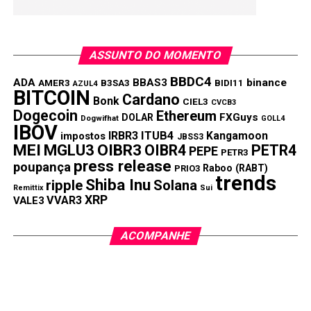
ASSUNTO DO MOMENTO
BBDC4
ADA
BBAS3
binance
AMER3
B3SA3
BIDI11
AZUL4
BITCOIN
Cardano
Bonk
CIEL3
CVCB3
Dogecoin
Ethereum
FXGuys
DOLAR
Dogwifhat
GOLL4
IBOV
IRBR3
ITUB4
Kangamoon
impostos
JBSS3
MEI
MGLU3
OIBR3
OIBR4
PETR4
PEPE
PETR3
press release
poupança
Raboo (RABT)
PRIO3
trends
Shiba Inu
ripple
Solana
Remittix
Sui
XRP
VVAR3
VALE3
ACOMPANHE