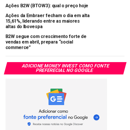
Ações B2W (BTOW3): qual o preço hoje
NÃO PERCA:
Via Varejo aprova oferta de até 297 milhões de
Ações da Embraer fecham o dia em alta
ações para captar R$ 4 bilhões
15,61%, liderando entre as maiores
altas do Ibovespa
B2W segue com crescimento forte de
vendas em abril, prepara “social
commerce”
ADICIONE MONEY INVEST COMO FONTE
PREFERECIAL NO GOOGLE