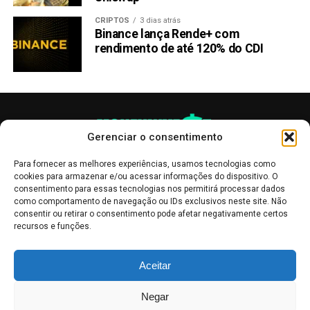
é altamente volátil, e os preços podem flutuar
CRIPTOS
3 dias atrás
rapidamente. Portanto, é essencial permanecer informado
Binance lança Rende+ com
e tomar decisões bem fundamentadas com base em sua
rendimento de até 120% do CDI
própria tolerância ao risco e objetivos de investimento.
Lembre-se, o mercado de criptomoedas está em
constante evolução, e oportunidades podem surgir
mesmo durante períodos de queda do mercado. Com
Gerenciar o consentimento
consideração cuidadosa e uma abordagem estratégica, é
possível lucrar com altcoins durante a queda do Bitcoin.
Para fornecer as melhores experiências, usamos tecnologias como
cookies para armazenar e/ou acessar informações do dispositivo. O
Compartilhar:
consentimento para essas tecnologias nos permitirá processar dados
como comportamento de navegação ou IDs exclusivos neste site. Não
Copy
WhatsApp
Twitter
Facebook
Reddit
Email
consentir ou retirar o consentimento pode afetar negativamente certos
recursos e funções.
Link
TÓPICOS RELACIONADOS:
BITCOIN
CARDANO
SOLANA
As publicações no site Money Invest têm um caráter meramente
Aceitar
TRENDS
informativo, servindo como boletins de divulgação, e não devem ser
interpretadas como recomendações de investimento.
Leia mais
Negar
PRÓXIMA:
Mercado de Criptomoedas,
Bolsa de Valores
.
Money Invest
: O futuro
Bitcoin: Presidente de El Salvador faz compras