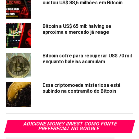
custou US$ 88,6 milhões em Bitcoin
Bitcoin a US$ 65 mil: halving se
aproxima e mercado já reage
Bitcoin sofre para recuperar US$ 70 mil
enquanto baleias acumulam
imagem: Divulgação/Reprodução
Preço Agora:
$178
Essa criptomoeda misteriosa está
subindo na contramão do Bitcoin
Solana é uma plataforma de blockchain de alto
desempenho que visa fornecer soluções rápidas, seguras
e escaláveis para aplicativos descentralizados (dApps).
Apesar da queda do Bitcoin, Solana conseguiu manter seu
ADICIONE MONEY INVEST COMO FONTE
valor relativamente bem. Isso pode ser atribuído às suas
PREFERECIAL NO GOOGLE
características únicas, como sua velocidade de transação