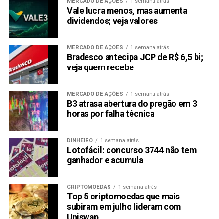
MERCADO DE AÇÕES
1 semana atrás
Vale lucra menos, mas aumenta
crescimento significativo nos próximos meses.
dividendos; veja valores
Conclusão
MERCADO DE AÇÕES
1 semana atrás
Embora a queda do Bitcoin esteja arrastando o mercado
Bradesco antecipa JCP de R$ 6,5 bi;
cripto como um todo para baixo, ainda existem altcoins
veja quem recebe
que apresentam oportunidades potenciais de lucro.
Solana, Cardano e Celestia
são apenas alguns
MERCADO DE AÇÕES
1 semana atrás
exemplos de
Top Altcoins
que demonstraram resiliência
B3 atrasa abertura do pregão em 3
durante este período turbulento.
horas por falha técnica
No entanto, é importante observar que investir em
DINHEIRO
1 semana atrás
criptomoedas traz riscos inerentes, e uma pesquisa e
Lotofácil: concurso 3744 não tem
análise minuciosas são cruciais antes de tomar qualquer
ganhador e acumula
decisão de investimento.
CRIPTOMOEDAS
1 semana atrás
Como sempre, é aconselhável consultar um consultor
Top 5 criptomoedas que mais
financeiro ou conduzir sua própria diligência antes de
subiram em julho lideram com
investir em qualquer altcoin. O mercado de criptomoedas
Uniswap