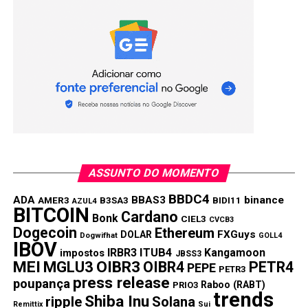
extremamente rápida e baixas taxas. Com uma equipe de
desenvolvimento sólida e um ecossistema crescente de
dApps, Solana tem o potencial para prosperar mesmo
diante da volatilidade do mercado.
2. Cardano (ADA)
ASSUNTO DO MOMENTO
BBDC4
ADA
BBAS3
binance
AMER3
B3SA3
BIDI11
AZUL4
BITCOIN
Cardano
Bonk
CIEL3
CVCB3
Dogecoin
Ethereum
FXGuys
DOLAR
Dogwifhat
GOLL4
IBOV
IRBR3
ITUB4
Kangamoon
impostos
JBSS3
MEI
MGLU3
OIBR3
OIBR4
PETR4
PEPE
PETR3
press release
poupança
Raboo (RABT)
PRIO3
trends
Shiba Inu
ripple
Solana
Foto de Kanchanara / Unsplash.
Remittix
Sui