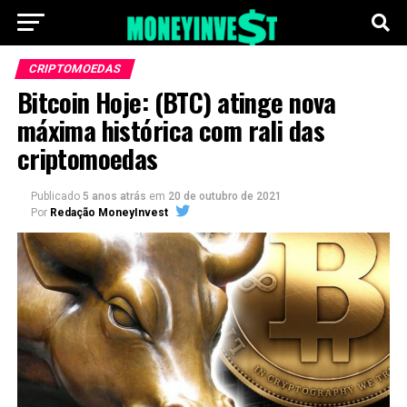
CRIPTOMOEDAS
Bitcoin Hoje: (BTC) atinge nova
máxima histórica com rali das
criptomoedas
Publicado
5 anos atrás
em
20 de outubro de 2021
Por
Redação MoneyInvest