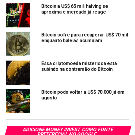
Bitcoin a US$ 65 mil: halving se
estável e têm mostrado pouca ou nenhuma
aproxima e mercado já reage
intenção séria de vender suas moedas.
O ETF da ProShares abriu particularmente bem e
presenciou negociações no valor de quase US$ 1
Bitcoin sofre para recuperar US$ 70 mil
bilhão em seu primeiro dia na NYSE.
enquanto baleias acumulam
Às 12h25 desta quarta-feira, a criptomoeda era negociada,
em média, a US$ 66.703,23 nas exchanges.
Essa criptomoeda misteriosa está
subindo na contramão do Bitcoin
Compartilhar:
Copy
WhatsApp
Twitter
Facebook
Reddit
Email
Link
Bitcoin pode voltar a US$ 70.000 já em
agosto
TÓPICOS RELACIONADOS:
BITCOIN
PRÓXIMA:
Shiba Inu é listada pelo concorrente do Robinhood
NÃO PERCA:
ADICIONE MONEY INVEST COMO FONTE
Binance tira de circulação meio bilhão de dólares do
PREFERECIAL NO GOOGLE