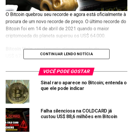
O Bitcoin quebrou seu recorde e agora está oficialmente à
procura de um novo recorde de preço. O último recorde do
Bitcoin foi em 14 de abril de 2021 quando o maior
criptomoeda do planeta superou os US$ 64.000.
Bitcoin Hoje
, rapidamente atingiu recorde de
CONTINUAR LENDO NOTÍCIA
US$ 67.091,57 de acordo com a coingecko.
O
Bitcoin subiu mais de 100% apenas nos últimos dois
VOCÊ PODE GOSTAR
meses
desde a
queda
em julho que levou o preço para
Sinal raro aparece no Bitcoin; entenda o
menos de US$ 30.000 brevemente. O atual rali é
que ele pode indicar
sustentado por uma série de razões:
O primeiro ETF Bitcoin lastreado em futuros
Falha silenciosa na COLDCARD já
aprovado pela SEC começou a ser negociado.
custou US$ 88,6 milhões em Bitcoin
Os investidores de longo prazo, bem como os
mineradores, têm estado em modo de acumulação