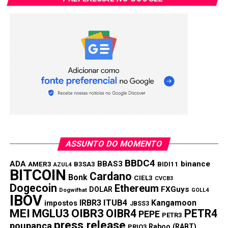
BNB
ASSUNTO DO MOMENTO
BBDC4
ADA
BBAS3
binance
AMER3
B3SA3
BIDI11
AZUL4
BITCOIN
Cardano
Bonk
CIEL3
CVCB3
Dogecoin
Ethereum
FXGuys
DOLAR
Dogwifhat
GOLL4
IBOV
IRBR3
ITUB4
Kangamoon
impostos
JBSS3
MEI
MGLU3
OIBR3
OIBR4
PETR4
PEPE
PETR3
press release
poupança
Raboo (RABT)
PRIO3