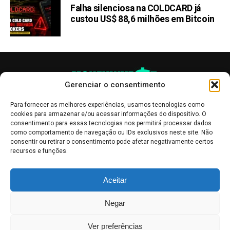
Falha silenciosa na COLDCARD já
custou US$ 88,6 milhões em Bitcoin
Gerenciar o consentimento
Para fornecer as melhores experiências, usamos tecnologias como
cookies para armazenar e/ou acessar informações do dispositivo. O
consentimento para essas tecnologias nos permitirá processar dados
como comportamento de navegação ou IDs exclusivos neste site. Não
consentir ou retirar o consentimento pode afetar negativamente certos
recursos e funções.
As publicações no site Money Invest têm um caráter meramente
Aceitar
informativo, servindo como boletins de divulgação, e não devem ser
interpretadas como recomendações de investimento.
Leia mais
Negar
Mercado de Criptomoedas,
Bolsa de Valores
.
Money Invest
: O futuro
do
dinheiro
.
Ver preferências