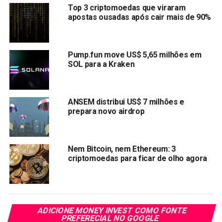
Top 3 criptomoedas que viraram
Também pode ser a última janela antes de uma correção.
apostas ousadas após cair mais de 90%
Hyperliquid gera caixa enquanto
o mercado torce
Pump.fun move US$ 5,65 milhões em
SOL para a Kraken
A Hyperliquid vale US$ 67,86 e gerou US$ 62,8 milhões
em receita on-chain nos últimos 30 dias. Esse número não
ANSEM distribui US$ 7 milhões e
aparece em gráfico de sentimento — aparece em balanço.
prepara novo airdrop
Traders e influenciadores estão publicando capturas de
tela com projeções de preço. A comunidade considera o
projeto uma das apostas mais sólidas do ciclo atual. Mas
Nem Bitcoin, nem Ethereum: 3
criptomoedas para ficar de olho agora
a receita real já existe independente de qualquer previsão
— e isso coloca a Hyperliquid numa categoria diferente
das outras duas.
US$ 62,8 milhões em trinta dias. Só para não perder o fio.
ADICIONE MONEY INVEST COMO FONTE
PREFERECIAL NO GOOGLE