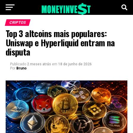
CRIPTOS
Top 3 altcoins mais populares:
Uniswap e Hyperliquid entram na
disputa
Publicado
2 meses atrás
em
18 de junho de 2026
Por
Bruno