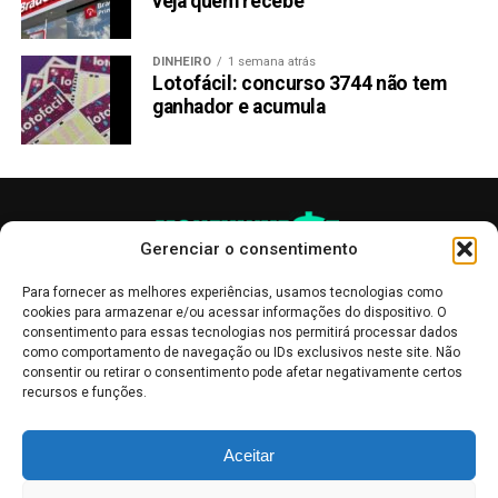
veja quem recebe
DINHEIRO
1 semana atrás
Lotofácil: concurso 3744 não tem
ganhador e acumula
Gerenciar o consentimento
Para fornecer as melhores experiências, usamos tecnologias como
cookies para armazenar e/ou acessar informações do dispositivo. O
consentimento para essas tecnologias nos permitirá processar dados
como comportamento de navegação ou IDs exclusivos neste site. Não
consentir ou retirar o consentimento pode afetar negativamente certos
recursos e funções.
As publicações no site Money Invest têm um caráter meramente
Aceitar
informativo, servindo como boletins de divulgação, e não devem ser
interpretadas como recomendações de investimento.
Leia mais