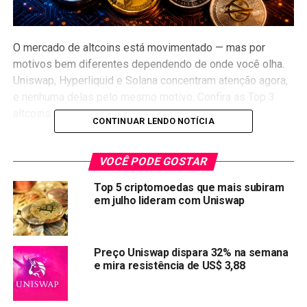
O mercado de altcoins está movimentado — mas por
motivos bem diferentes dependendo de onde você olha.
Uniswap, Hyperliquid e Solana concentram atenção agora,
e nenhuma delas pelo mesmo motivo. Confira as Top 3
altcoins mais populares.
CONTINUAR LENDO NOTÍCIA
UNI sobe 26% em uma semana
VOCÊ PODE GOSTAR
A Uniswap chegou a US$ 3,18 com alta de 26% nos
Top 5 criptomoedas que mais subiram
últimos sete dias. A Santiment e a LunarCrush registraram
em julho lideram com Uniswap
aumento no volume e salto nas menções sociais — o tipo
de combinação que costuma preceder tanto rompimentos
quanto armadilhas.
Preço Uniswap dispara 32% na semana
e mira resistência de US$ 3,88
Os
dados do token UNI hoje
mostram um ativo que voltou
ao radar de investidores institucionais e de varejo ao
mesmo tempo. Isso pode significar momentum real.