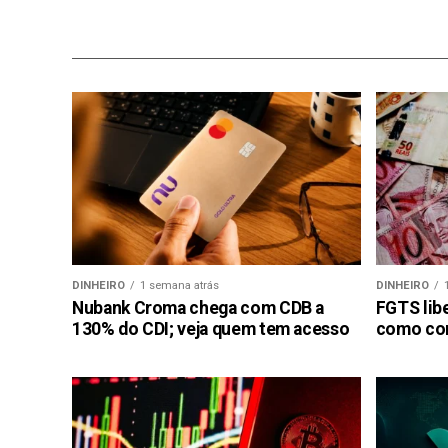
DINHEIRO
1 semana atrás
DINHEIRO
Nubank Croma chega com CDB a
FGTS libe
130% do CDI; veja quem tem acesso
como con