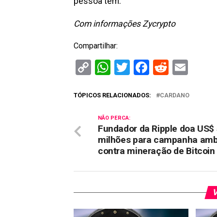
pessoa tem.
Com informações Zycrypto
Compartilhar:
Copy
WhatsApp
Twitter
Facebook
Reddit
Ema
Link
TÓPICOS RELACIONADOS:
CARDANO
NÃO PERCA:
Fundador da Ripple doa US$
milhões para campanha amb
contra mineração de Bitcoin
V