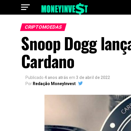
CRIPTOMOEDAS
Snoop Dogg lanç
Cardano
Publicado
4 anos atrás
em
3 de abril de 2022
Por
Redação MoneyInvest