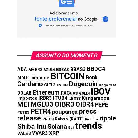
ASSUNTO DO MOMENTO
BBDC4
ADA
BBAS3
AMER3
B3SA3
AZUL4
BITCOIN
Bonk
binance
BIDI11
Cardano
Dogecoin
CIEL3
CVCB3
Dogwifhat
IBOV
Ethereum
FXGuys
DOLAR
GOLL4
IRBR3
ITUB4
Kangamoon
impostos
JBSS3
MEI
MGLU3
OIBR3
OIBR4
PEPE
press
PETR4
poupança
PETR3
release
ripple
Raboo (RABT)
PRIO3
Remittix
trends
Shiba Inu
Solana
Sui
XRP
VVAR3
VALE3