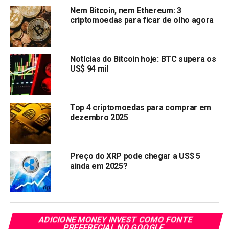
Nem Bitcoin, nem Ethereum: 3
A oitava maior criptomoeda em valor de mercado Ripple
criptomoedas para ficar de olho agora
(XRP), está sendo
processada
pela SEC acusada de
vender XRP como um título não registrado desde 2013. A
SEC afirma que a XRP continua sendo um título não
Notícias do Bitcoin hoje: BTC supera os
registrado até hoje.
US$ 94 mil
Em declarações à Fox Business, a equipe de defesa
de
Ripple disse que está confiante em sua
Top 4 criptomoedas para comprar em
posição
. Eles afirmam que enfrentar a SEC em um cenário
dezembro 2025
de teste é necessário para trazer uma reforma mais justa
para o mercado de criptomoedas.
Preço do XRP pode chegar a US$ 5
Compartilhar:
ainda em 2025?
Copy
WhatsApp
Twitter
Facebook
Reddit
Email
Link
TÓPICOS RELACIONADOS:
RIPPLE
ADICIONE MONEY INVEST COMO FONTE
PREFERECIAL NO GOOGLE