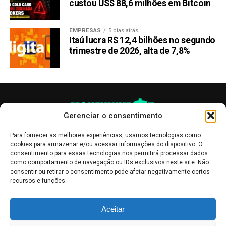
custou US$ 88,6 milhões em Bitcoin
EMPRESAS
5 dias atrás
Itaú lucra R$ 12,4 bilhões no segundo
trimestre de 2026, alta de 7,8%
Gerenciar o consentimento
Para fornecer as melhores experiências, usamos tecnologias como
cookies para armazenar e/ou acessar informações do dispositivo. O
consentimento para essas tecnologias nos permitirá processar dados
como comportamento de navegação ou IDs exclusivos neste site. Não
consentir ou retirar o consentimento pode afetar negativamente certos
recursos e funções.
As publicações no site Money Invest têm um caráter meramente
Aceitar
informativo, servindo como boletins de divulgação, e não devem ser
interpretadas como recomendações de investimento.
Leia mais