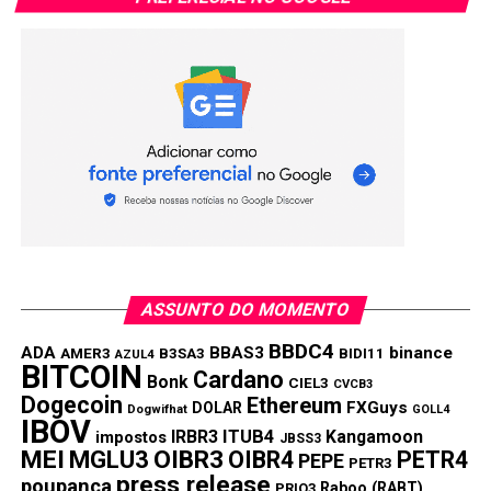
PRÓXIMA:
Lançamento do SundaeSwap Mainnet congestiona
rede em Cardano
NÃO PERCA:
Crypto.com perde US$ 34 milhões em hack que
afetou 483 contas
ASSUNTO DO MOMENTO
BBDC4
ADA
BBAS3
binance
AMER3
B3SA3
BIDI11
AZUL4
BITCOIN
Cardano
Bonk
CIEL3
CVCB3
Dogecoin
Ethereum
FXGuys
DOLAR
Dogwifhat
GOLL4
IBOV
IRBR3
ITUB4
Kangamoon
impostos
JBSS3
MEI
MGLU3
OIBR3
OIBR4
PETR4
PEPE
PETR3
press release
poupança
Raboo (RABT)
PRIO3