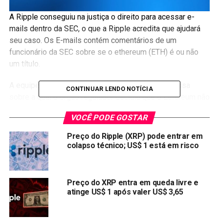
A Ripple conseguiu na justiça o direito para acessar e-
mails dentro da SEC, o que a Ripple acredita que ajudará
seu caso. Os E-mails contém comentários de um
funcionário da SEC sobre se o ethereum (ETH) é ou não
um título.
A equipe da Ripple procurou trazer à tona a premissa
CONTINUAR LENDO NOTÍCIA
sobre a qual o órgão regulador decidiu que o Ethereum não
era um título, na esperança de que isso também
VOCÊ PODE GOSTAR
permitisse revelar inconsistências no processo contra
eles e provar que o XRP também não é um título.
Preço do Ripple (XRP) pode entrar em
colapso técnico; US$ 1 está em risco
Na decisão, a juíza Sarah Netburn revelou que os detalhes
nos documentos não continham nada que revelasse
vínculos essenciais nos processos de deliberação e,
Preço do XRP entra em queda livre e
como tal, não poderiam ser protegidos por privilégio.
atinge US$ 1 após valer US$ 3,65
O Processo