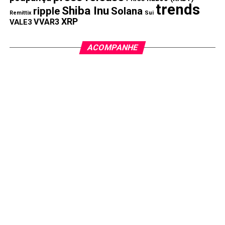
trends
Shiba Inu
ripple
Solana
Remittix
Sui
XRP
VVAR3
VALE3
ACOMPANHE