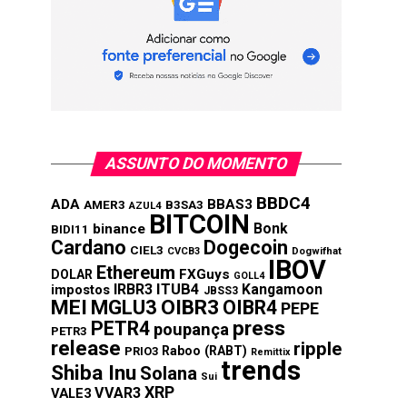
ASSUNTO DO MOMENTO
BBDC4
ADA
BBAS3
AMER3
B3SA3
AZUL4
BITCOIN
Bonk
binance
BIDI11
Cardano
Dogecoin
CIEL3
CVCB3
Dogwifhat
IBOV
Ethereum
FXGuys
DOLAR
GOLL4
IRBR3
ITUB4
Kangamoon
impostos
JBSS3
MEI
MGLU3
OIBR3
OIBR4
PEPE
press
PETR4
poupança
PETR3
release
ripple
Raboo (RABT)
PRIO3
Remittix
trends
Shiba Inu
Solana
Sui
XRP
VVAR3
VALE3