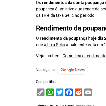
Os
rendimentos da conta poupança
s
poupança é um ativo que rende de aco
da TR e da taxa Selic no período.
Rendimento da poupan
O
rendimento da poupança hoje dia 2
que a
taxa Selic
atualmente está em 1
Veja também:
Como fica o rendimento
Compartilhar:
Copy
WhatsApp
Twitter
Facebook
Reddit
Ema
Link
TÓPICOS RELACIONADOS:
POUPANÇA