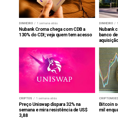
DINHEIRO
1 semana atrás
DINHEIRO
Nubank Croma chega com CDB a
Nubank c
130% do CDI; veja quem tem acesso
banco de
aquisiçã
CRIPTOS
1 semana atrás
CRIPTOMOE
Preço Uniswap dispara 32% na
Bitcoin s
semana e mira resistência de US$
mil enqu
3,88