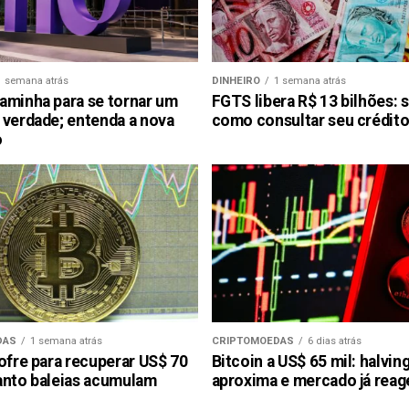
1 semana atrás
DINHEIRO
1 semana atrás
aminha para se tornar um
FGTS libera R$ 13 bilhões: 
 verdade; entenda a nova
como consultar seu crédito
o
DAS
1 semana atrás
CRIPTOMOEDAS
6 dias atrás
ofre para recuperar US$ 70
Bitcoin a US$ 65 mil: halvin
anto baleias acumulam
aproxima e mercado já reag