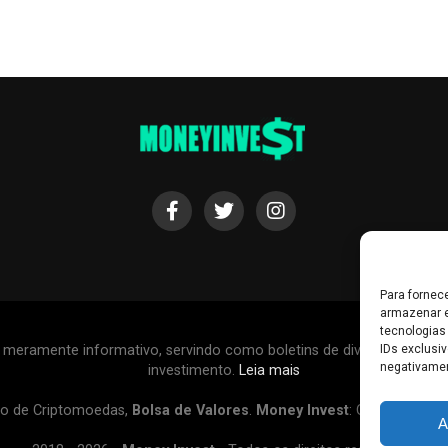
Para fornec
armazenar e
tecnologias
r meramente informativo, servindo como boletins de divulgação, e
IDs exclusiv
negativamen
investimento.
Leia mais
o de Criptomoedas,
Bolsa de Valores
.
Money Invest
: O futuro do
d
A