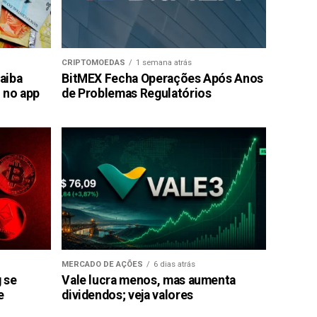
CRIPTOMOEDAS
1 semana atrás
saiba
BitMEX Fecha Operações Após Anos
 no app
de Problemas Regulatórios
MERCADO DE AÇÕES
6 dias atrás
g se
Vale lucra menos, mas aumenta
e
dividendos; veja valores