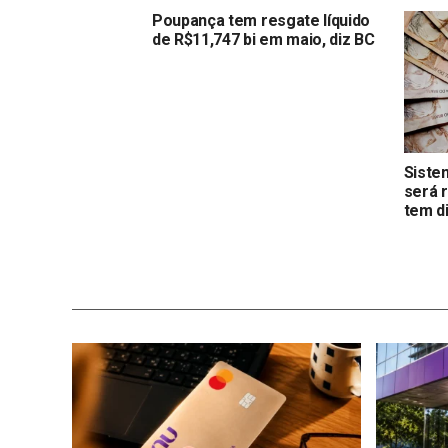
Poupança tem resgate líquido
de R$11,747 bi em maio, diz BC
Siste
será 
tem d