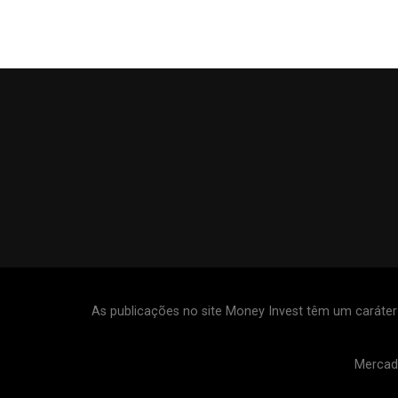
As publicações no site Money Invest têm um caráte
Mercad