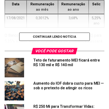
Data
Remuneração
Remuneração
Selic
ao mês
ao ano
17/08/2021
0,3012%
3,68%
5,25%
ano
O Banco central
elevou
a taxa básica de juros (Selic) para
CONTINUAR LENDO NOTÍCIA
5,25% ao ano. Agora, a
caderneta de poupança passará
a render um pouco mais
.
VOCÊ PODE GOSTAR
Como calcular o rendimento
Teto de faturamento MEI ficará entre
R$ 130 mil e R$ 140 mil
da poupança
?
Como a taxa Selic hoje está em 5,25% ao ano, a
Aumento do IOF dobra custo para MEI —
rentabilidade da nova poupança é de 70% da taxa Selic
sob o pretexto de atingir os ricos
(0.7 x 5,25%)
rendendo assim 3,68% ao ano, que
equivale a 0,30% ao mês.
R$ 250 Mi para Transformar Vidas: