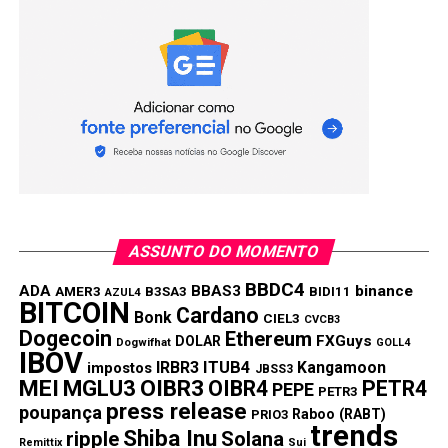
fundo eleitoral
NÃO PERCA:
Rendimento da poupança hoje – 16/08/2021
ASSUNTO DO MOMENTO
BBDC4
ADA
BBAS3
binance
AMER3
B3SA3
BIDI11
AZUL4
BITCOIN
Cardano
Bonk
CIEL3
CVCB3
Dogecoin
Ethereum
FXGuys
DOLAR
Dogwifhat
GOLL4
IBOV
IRBR3
ITUB4
Kangamoon
impostos
JBSS3
MEI
MGLU3
OIBR3
OIBR4
PETR4
PEPE
PETR3
press release
poupança
Raboo (RABT)
PRIO3
trends
Shiba Inu
ripple
Solana
Remittix
Sui