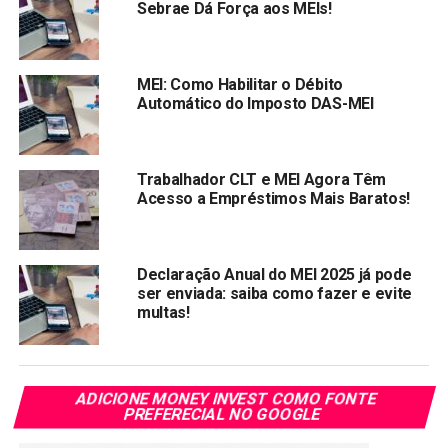
Cardeneta de poupança
Sebrae Dá Força aos MEIs!
A
poupança
é a opção mais procurada pelos brasileiros
sendo a opção de investimento mais segura, já que está
MEI: Como Habilitar o Débito
ligada à proteção do Fundo Garantidor de Crédito (FGC),
Automático do Imposto DAS-MEI
que assegura a devolução do dinheiro, até um
determinado limite, em caso de quebra da instituição
financeira.
Trabalhador CLT e MEI Agora Têm
Acesso a Empréstimos Mais Baratos!
Declaração Anual do MEI 2025 já pode
Compartilhar:
ser enviada: saiba como fazer e evite
Copy
WhatsApp
Twitter
multas!
Facebook
Reddit
Email
Link
TÓPICOS RELACIONADOS:
MEI
POUPANÇA
ADICIONE MONEY INVEST COMO FONTE
PREFERECIAL NO GOOGLE
PRÓXIMA:
Dólar recua ante real com possibilidade de veto a