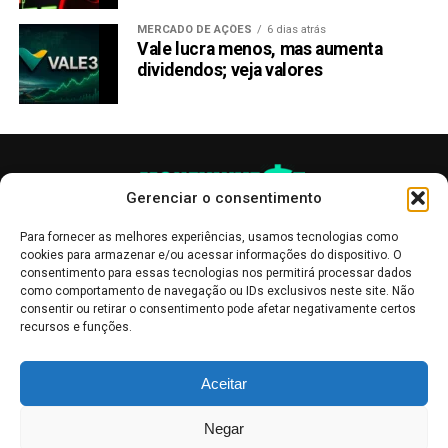
MERCADO DE AÇÕES
6 dias atrás
Vale lucra menos, mas aumenta
dividendos; veja valores
Gerenciar o consentimento
Para fornecer as melhores experiências, usamos tecnologias como
cookies para armazenar e/ou acessar informações do dispositivo. O
consentimento para essas tecnologias nos permitirá processar dados
como comportamento de navegação ou IDs exclusivos neste site. Não
consentir ou retirar o consentimento pode afetar negativamente certos
recursos e funções.
As publicações no site Money Invest têm um caráter meramente
Aceitar
informativo, servindo como boletins de divulgação, e não devem ser
interpretadas como recomendações de investimento.
Leia mais
Negar
Mercado de Criptomoedas,
Bolsa de Valores
.
Money Invest
: O futuro