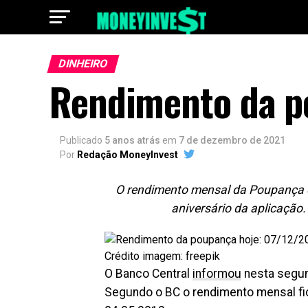
DINHEIRO
Rendimento da p
Publicado
5 anos atrás
em
7 de dezembro de 2021
Por
Redação MoneyInvest
O rendimento mensal da Poupança é 
aniversário da aplicação
Crédito imagem: freepik
O Banco Central
informou
nesta segun
Segundo o BC o rendimento mensal fic