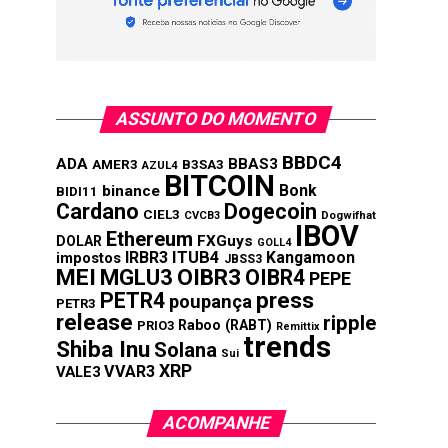
ASSUNTO DO MOMENTO
BBDC4
ADA
BBAS3
AMER3
B3SA3
AZUL4
BITCOIN
Bonk
binance
BIDI11
Cardano
Dogecoin
CIEL3
CVCB3
Dogwifhat
IBOV
Ethereum
FXGuys
DOLAR
GOLL4
IRBR3
ITUB4
Kangamoon
impostos
JBSS3
MEI
MGLU3
OIBR3
OIBR4
PEPE
press
PETR4
poupança
PETR3
release
ripple
Raboo (RABT)
PRIO3
Remittix
trends
Shiba Inu
Solana
Sui
XRP
VVAR3
VALE3
ACOMPANHE