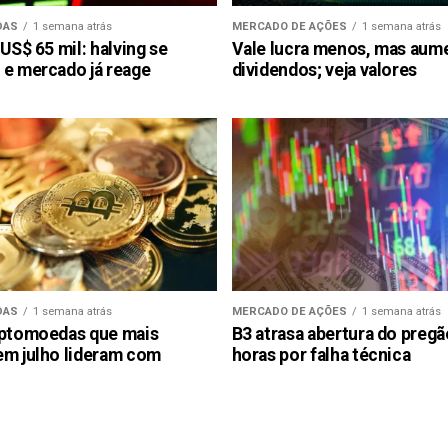
DAS
1 semana atrás
MERCADO DE AÇÕES
1 semana atrás
 US$ 65 mil: halving se
Vale lucra menos, mas aum
 e mercado já reage
dividendos; veja valores
DAS
1 semana atrás
MERCADO DE AÇÕES
1 semana atrás
iptomoedas que mais
B3 atrasa abertura do preg
em julho lideram com
horas por falha técnica