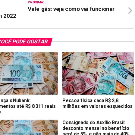
PRÓXIMA:
Vale-gás: veja como vai funcionar
m 2022
OCÊ PODE GOSTAR
nça x Nubank:
Pessoa física saca R$ 2,8
mentos até R$ 8.311 reais
milhões em valores esquecidos
s
Consignado do Auxílio Brasil:
desconto mensal no benefício
será de 5%, e não mais de 40%