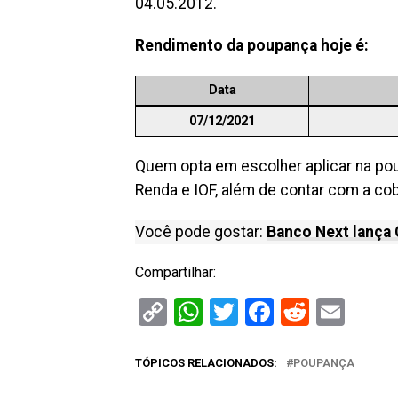
04.05.2012.
Rendimento da poupança hoje é:
Data
07/12/2021
Quem opta em escolher aplicar na p
Renda e IOF, além de contar com a cob
Você pode gostar:
Banco Next lança
Compartilhar:
Copy
WhatsApp
Twitter
Facebook
Reddit
Ema
Link
TÓPICOS RELACIONADOS:
POUPANÇA