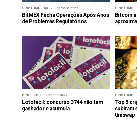
CRIPTOMOEDAS
1 semana atrás
CRIPTOMOE
BitMEX Fecha Operações Após Anos
Bitcoin a
de Problemas Regulatórios
aproxima
DINHEIRO
1 semana atrás
CRIPTOMOE
Lotofácil: concurso 3744 não tem
Top 5 cr
ganhador e acumula
subiram 
Uniswap