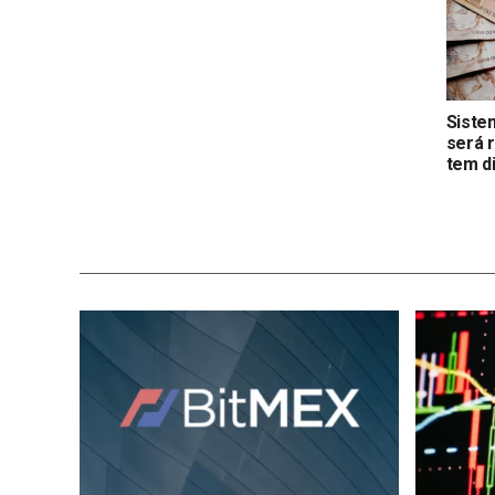
Siste
será 
tem d