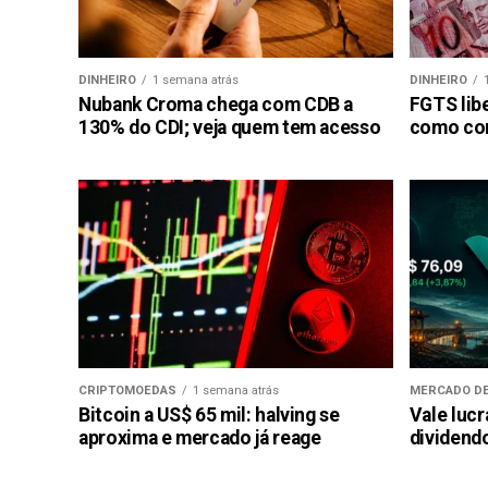
DINHEIRO
1 semana atrás
DINHEIRO
Nubank Croma chega com CDB a
FGTS libe
130% do CDI; veja quem tem acesso
como con
CRIPTOMOEDAS
1 semana atrás
MERCADO DE
Bitcoin a US$ 65 mil: halving se
Vale luc
aproxima e mercado já reage
dividendo