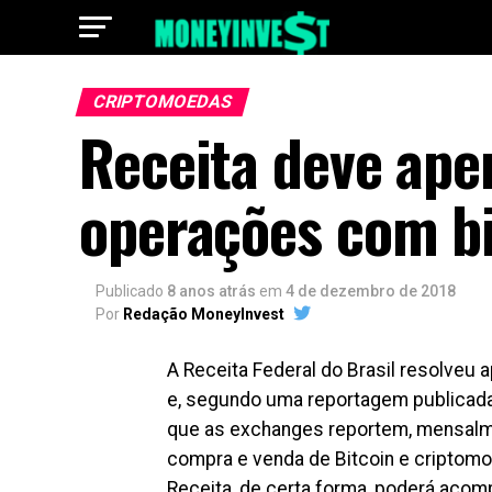
CRIPTOMOEDAS
Receita deve ape
operações com bi
Publicado
8 anos atrás
em
4 de dezembro de 2018
Por
Redação MoneyInvest
A Receita Federal do Brasil resolveu 
e, segundo uma reportagem publicada p
que as exchanges reportem, mensalm
compra e venda de Bitcoin e criptom
Receita, de certa forma, poderá acom