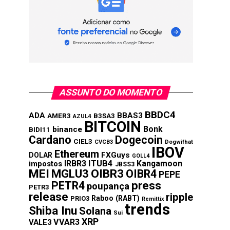
ASSUNTO DO MOMENTO
BBDC4
ADA
BBAS3
AMER3
B3SA3
AZUL4
BITCOIN
Bonk
binance
BIDI11
Cardano
Dogecoin
CIEL3
CVCB3
Dogwifhat
IBOV
Ethereum
FXGuys
DOLAR
GOLL4
IRBR3
ITUB4
Kangamoon
impostos
JBSS3
MEI
MGLU3
OIBR3
OIBR4
PEPE
press
PETR4
poupança
PETR3
release
ripple
Raboo (RABT)
PRIO3
Remittix
trends
Shiba Inu
Solana
Sui
XRP
VVAR3
VALE3