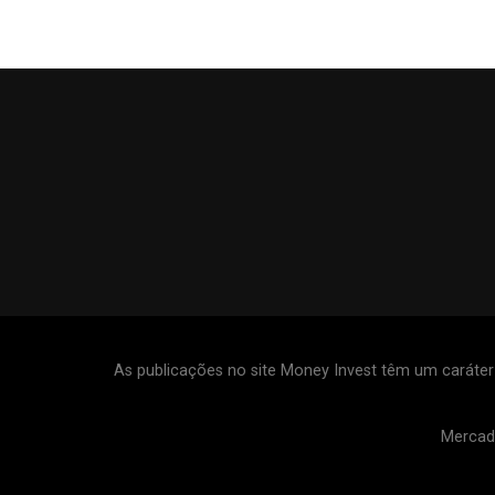
As publicações no site Money Invest têm um caráte
Mercad