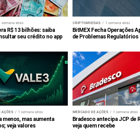
1 semana atrás
CRIPTOMOEDAS
1 semana atrás
ra R$ 13 bilhões: saiba
BitMEX Fecha Operações A
sultar seu crédito no app
de Problemas Regulatórios
 AÇÕES
1 semana atrás
MERCADO DE AÇÕES
1 semana atrás
ra menos, mas aumenta
Bradesco antecipa JCP de R$
s; veja valores
veja quem recebe