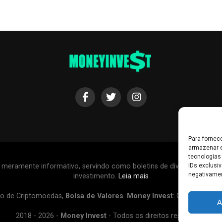
Para fornec
armazenar e
tecnologias
r meramente informativo, servindo como boletins de divulgação, e
IDs exclusiv
negativamen
investimento.
Leia mais
o de Criptomoedas,
Bolsa de Valores
.
Money Invest
: O futuro do
d
A
2018 - 2026 -
Money Invest
- Todos os direitos reservados