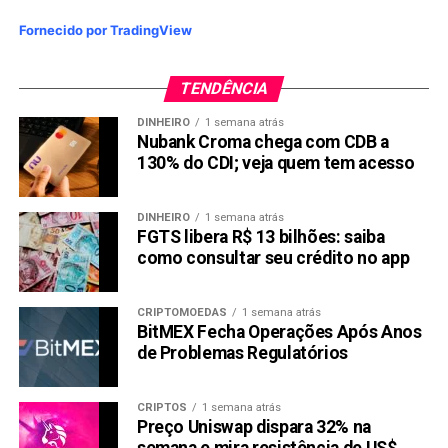
blockchain é usada por outras moedas e também para
Fornecido por TradingView
outros fins que não pagamentos.
Cada utilizador ligado à rede tem a sua cópia
TENDÊNCIA
da blockchain. As novas transacções de bitcoins são
DINHEIRO
1 semana atrás
agregadas em blocos e validadas pelos computadores
Nubank Croma chega com CDB a
ligados à rede. Estes competem para ver quem resolve
130% do CDI; veja quem tem acesso
mais rapidamente uma espécie de problema matemático.
DINHEIRO
1 semana atrás
Quando isso acontece, um novo bloco de transacções é
FGTS libera R$ 13 bilhões: saiba
acrescentado à cadeia de blocos já existente. E todos os
como consultar seu crédito no app
utilizadores assumem como fidedigna a cadeia mais
longa.
CRIPTOMOEDAS
1 semana atrás
BitMEX Fecha Operações Após Anos
Este processo significa que não é preciso uma entidade
de Problemas Regulatórios
central a validar as transacções. Assim, qualquer pessoa
pode verificar toda a base de dados.
CRIPTOS
1 semana atrás
Preço Uniswap dispara 32% na
As emissões de bitcoins são feitas periodicamente, de