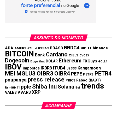
O sorteio foi realizado pela Loteria
Federal no dia 01 de Fevereiro de
2020:
Números sorteados na Loteria Federal:
ASSUNTO DO MOMENTO
1° 47.25
8
BBDC4
ADA
BBAS3
binance
AMER3
B3SA3
BIDI11
AZUL4
2° 07.19
6
BITCOIN
Cardano
Bonk
CIEL3
CVCB3
3° 89.36
9
Dogecoin
Ethereum
FXGuys
DOLAR
Dogwifhat
GOLL4
IBOV
IRBR3
ITUB4
Kangamoon
impostos
4° 01.13
6
JBSS3
MEI
MGLU3
OIBR3
OIBR4
PETR4
PEPE
PETR3
5° 79.86
1
press release
poupança
Raboo (RABT)
PRIO3
trends
Shiba Inu
ripple
Solana
Números da sorte do Nubank:
Remittix
Sui
XRP
VVAR3
VALE3
1° 596/86.961
ACOMPANHE
2° 596/86.962