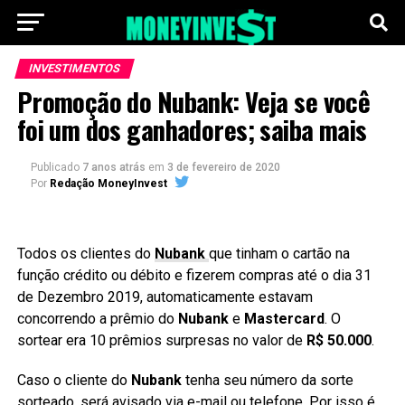
INVESTIMENTOS
Promoção do Nubank: Veja se você
foi um dos ganhadores; saiba mais
Publicado
7 anos atrás
em
3 de fevereiro de 2020
Por
Redação MoneyInvest
Todos os clientes do
Nubank
que tinham o cartão na
função crédito ou débito e fizerem compras até o dia 31
de Dezembro 2019, automaticamente estavam
concorrendo a prêmio do
Nubank
e
Mastercard
. O
sortear era 10 prêmios surpresas no valor de
R$ 50.000
.
Caso o cliente do
Nubank
tenha seu número da sorte
sorteado, será avisado via e-mail ou telefone. Por isso é