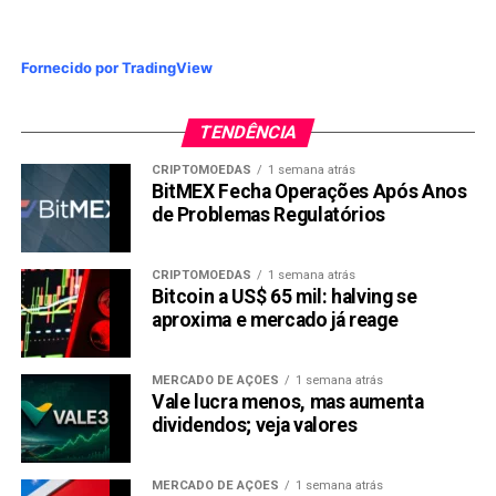
TÓPICOS RELACIONADOS:
PRÓXIMA:
Selic a 4,25% quanto rende R$ 1 mil reais
Fornecido por TradingView
depositados na Nuconta e Poupança?
NÃO PERCA:
TENDÊNCIA
Ouro é o melhor investimento em tempos de
incertezas
CRIPTOMOEDAS
1 semana atrás
BitMEX Fecha Operações Após Anos
de Problemas Regulatórios
CRIPTOMOEDAS
1 semana atrás
Bitcoin a US$ 65 mil: halving se
aproxima e mercado já reage
MERCADO DE AÇÕES
1 semana atrás
Vale lucra menos, mas aumenta
dividendos; veja valores
MERCADO DE AÇÕES
1 semana atrás