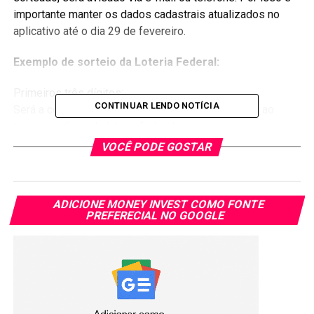
importante manter os dados cadastrais atualizados no
aplicativo até o dia 29 de fevereiro.
Exemplo de sorteio da Loteria Federal:
Primeiros três dígitos:
CONTINUAR LENDO NOTÍCIA
Será a combinação da casa da dezena do primeiro ao
terceiro prêmio da loteria federal.
VOCÊ PODE GOSTAR
Últimos cinco dígitos:
Será a combinação da casa da unidade do primeiro ao
quinto prêmio da loteria federal.
ADICIONE MONEY INVEST COMO FONTE
PREFERECIAL NO GOOGLE
Exemplo de como foi o sorteio
Nesse caso, o primeiro número premiado da promoção
seria: 621/
81.395
.