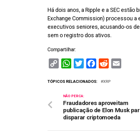
Há dois anos, a Ripple e a SEC estão b
Exchange Commission) processou a e
executivos seniores, acusando-os de 
sem o registro dos ativos.
Compartilhar:
Copy
WhatsApp
Twitter
Facebook
Reddit
Ema
Link
TÓPICOS RELACIONADOS:
XRP
NÃO PERCA:
Fraudadores aproveitam
publicação de Elon Musk pa
disparar criptomoeda