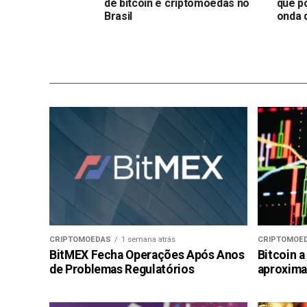
de bitcoin e criptomoedas no
que p
Brasil
onda d
CRIPTOMOEDAS
1 semana atrás
CRIPTOMOE
BitMEX Fecha Operações Após Anos
Bitcoin a
de Problemas Regulatórios
aproxima