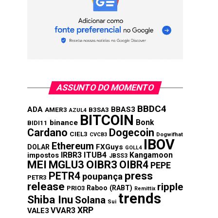
ASSUNTO DO MOMENTO
BBDC4
ADA
BBAS3
AMER3
B3SA3
AZUL4
BITCOIN
Bonk
binance
BIDI11
Cardano
Dogecoin
CIEL3
CVCB3
Dogwifhat
IBOV
Ethereum
FXGuys
DOLAR
GOLL4
IRBR3
ITUB4
Kangamoon
impostos
JBSS3
MEI
MGLU3
OIBR3
OIBR4
PEPE
press
PETR4
poupança
PETR3
release
ripple
Raboo (RABT)
PRIO3
Remittix
trends
Shiba Inu
Solana
Sui
XRP
VVAR3
VALE3