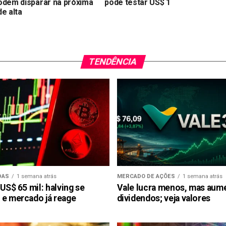
odem disparar na próxima
pode testar US$ 1
e alta
TENDÊNCIA
DAS
1 semana atrás
MERCADO DE AÇÕES
1 semana atrás
 US$ 65 mil: halving se
Vale lucra menos, mas aum
 e mercado já reage
dividendos; veja valores