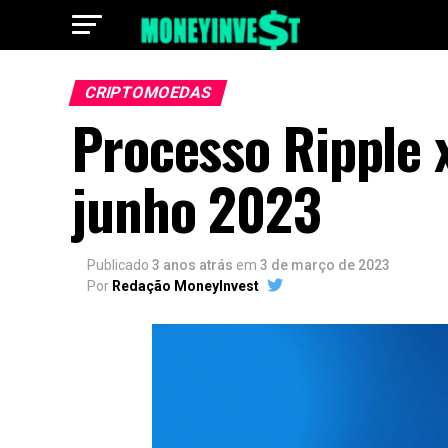
CRIPTOMOEDAS
Processo Ripple x
junho 2023
Publicado
3 anos atrás
em
3 de março de 2023
Por
Redação MoneyInvest