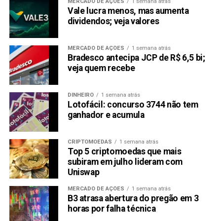
MERCADO DE AÇÕES
1 semana atrás
Vale lucra menos, mas aumenta
dividendos; veja valores
MERCADO DE AÇÕES
1 semana atrás
Bradesco antecipa JCP de R$ 6,5 bi;
veja quem recebe
DINHEIRO
1 semana atrás
Lotofácil: concurso 3744 não tem
ganhador e acumula
CRIPTOMOEDAS
1 semana atrás
Top 5 criptomoedas que mais
subiram em julho lideram com
Uniswap
MERCADO DE AÇÕES
1 semana atrás
B3 atrasa abertura do pregão em 3
horas por falha técnica