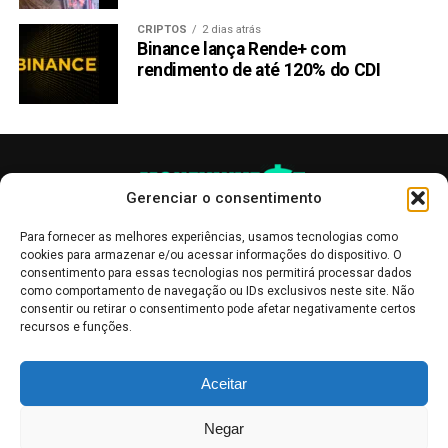
CRIPTOS
2 dias atrás
Binance lança Rende+ com
rendimento de até 120% do CDI
Gerenciar o consentimento
Para fornecer as melhores experiências, usamos tecnologias como
cookies para armazenar e/ou acessar informações do dispositivo. O
consentimento para essas tecnologias nos permitirá processar dados
como comportamento de navegação ou IDs exclusivos neste site. Não
consentir ou retirar o consentimento pode afetar negativamente certos
recursos e funções.
As publicações no site Money Invest têm um caráter meramente
Aceitar
informativo, servindo como boletins de divulgação, e não devem ser
interpretadas como recomendações de investimento.
Leia mais
Negar
Mercado de Criptomoedas,
Bolsa de Valores
.
Money Invest
: O futuro