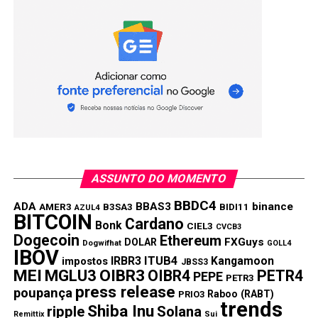
brasileira em 2024
ASSUNTO DO MOMENTO
BBDC4
ADA
BBAS3
binance
AMER3
B3SA3
BIDI11
AZUL4
BITCOIN
Cardano
Bonk
CIEL3
CVCB3
Dogecoin
Ethereum
FXGuys
DOLAR
Dogwifhat
GOLL4
IBOV
IRBR3
ITUB4
Kangamoon
impostos
JBSS3
MEI
MGLU3
OIBR3
OIBR4
PETR4
PEPE
PETR3
press release
poupança
Raboo (RABT)
PRIO3
trends
Shiba Inu
ripple
Solana
Remittix
Sui