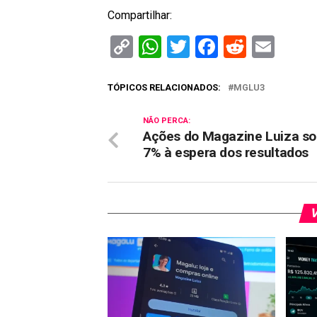
Compartilhar:
Copy
WhatsApp
Twitter
Facebook
Reddit
Ema
Link
TÓPICOS RELACIONADOS:
MGLU3
NÃO PERCA:
Ações do Magazine Luiza s
7% à espera dos resultados
V