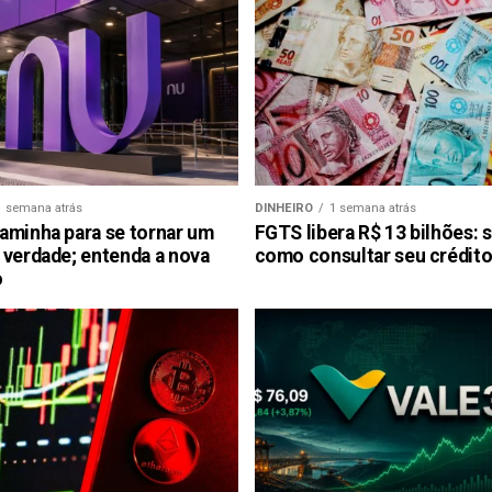
1 semana atrás
DINHEIRO
1 semana atrás
aminha para se tornar um
FGTS libera R$ 13 bilhões: 
 verdade; entenda a nova
como consultar seu crédito
o