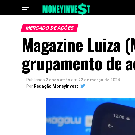
MERCADO DE AÇÕES
Magazine Luiza 
grupamento de aç
Publicado
2 anos atrás
em
22 de março de 2024
Por
Redação MoneyInvest