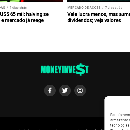
DAS
7 dias atrás
MERCADO DE AÇÕES
7 dias atrás
 US$ 65 mil: halving se
Vale lucra menos, mas aum
 e mercado já reage
dividendos; veja valores
Para fornec
armazenar e
tecnologias