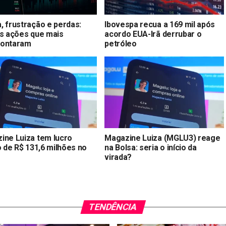
, frustração e perdas:
Ibovespa recua a 169 mil após
as ações que mais
acordo EUA-Irã derrubar o
ontaram
petróleo
ine Luiza tem lucro
Magazine Luiza (MGLU3) reage
o de R$ 131,6 milhões no
na Bolsa: seria o início da
virada?
TENDÊNCIA