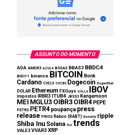
ASSUNTO DO MOMENTO
BBDC4
ADA
BBAS3
AMER3
B3SA3
AZUL4
BITCOIN
Bonk
binance
BIDI11
Cardano
Dogecoin
CIEL3
CVCB3
Dogwifhat
IBOV
Ethereum
FXGuys
DOLAR
GOLL4
IRBR3
ITUB4
Kangamoon
impostos
JBSS3
MEI
MGLU3
OIBR3
OIBR4
PEPE
press
PETR4
poupança
PETR3
release
ripple
Raboo (RABT)
PRIO3
Remittix
trends
Shiba Inu
Solana
Sui
XRP
VVAR3
VALE3