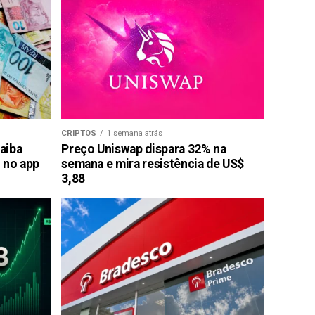
CRIPTOS
1 semana atrás
saiba
Preço Uniswap dispara 32% na
 no app
semana e mira resistência de US$
3,88