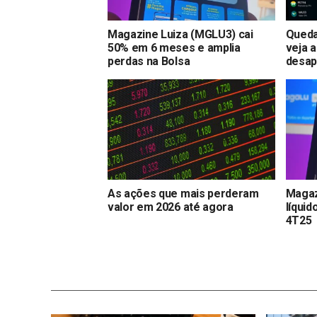
Magazine Luiza (MGLU3) cai
Queda
50% em 6 meses e amplia
veja 
perdas na Bolsa
desap
As ações que mais perderam
Magaz
valor em 2026 até agora
líquid
4T25