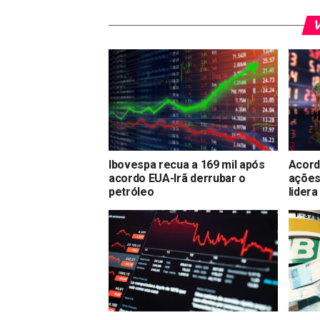
V
Ibovespa recua a 169 mil após
Acord
acordo EUA-Irã derrubar o
ações
petróleo
lidera