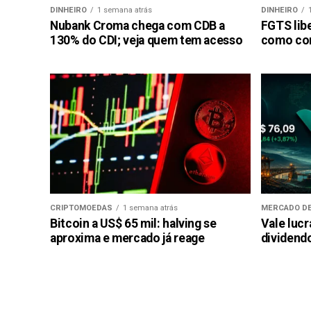
DINHEIRO
1 semana atrás
DINHEIRO
Nubank Croma chega com CDB a
FGTS libe
130% do CDI; veja quem tem acesso
como con
CRIPTOMOEDAS
1 semana atrás
MERCADO DE
Bitcoin a US$ 65 mil: halving se
Vale luc
aproxima e mercado já reage
dividendo