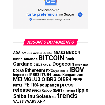
ASSUNTO DO MOMENTO
BBDC4
ADA
BBAS3
AMER3
B3SA3
AZUL4
BITCOIN
Bonk
binance
BIDI11
Cardano
Dogecoin
CIEL3
CVCB3
Dogwifhat
IBOV
Ethereum
FXGuys
DOLAR
GOLL4
IRBR3
ITUB4
Kangamoon
impostos
JBSS3
MEI
MGLU3
OIBR3
OIBR4
PEPE
press
PETR4
poupança
PETR3
release
ripple
Raboo (RABT)
PRIO3
Remittix
trends
Shiba Inu
Solana
Sui
XRP
VVAR3
VALE3