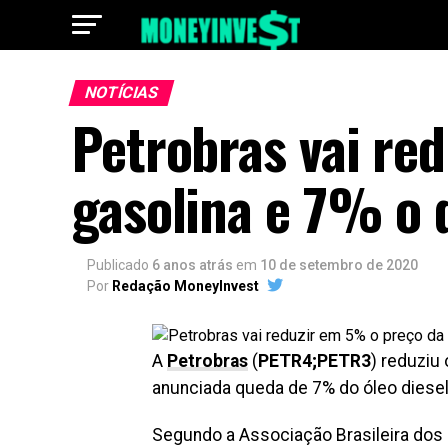
NOTÍCIAS
Petrobras vai re
gasolina e 7% o 
Publicado
6 anos atrás
em
10 de setembro de 2020
Por
Redação MoneyInvest
A
Petrobras
(
PETR4;PETR3
) reduziu
anunciada queda de 7% do óleo diesel,
Segundo a Associação Brasileira dos