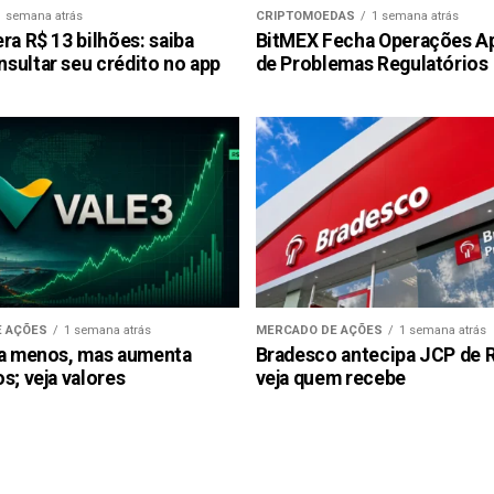
1 semana atrás
CRIPTOMOEDAS
1 semana atrás
ra R$ 13 bilhões: saiba
BitMEX Fecha Operações A
sultar seu crédito no app
de Problemas Regulatórios
 AÇÕES
1 semana atrás
MERCADO DE AÇÕES
1 semana atrás
ra menos, mas aumenta
Bradesco antecipa JCP de R$
s; veja valores
veja quem recebe