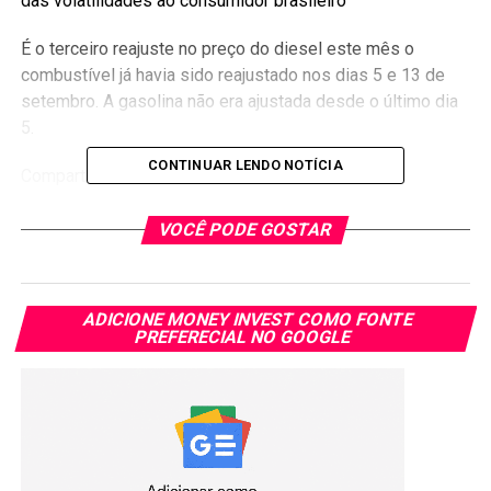
das volatilidades ao consumidor brasileiro
É o terceiro reajuste no preço do diesel este mês o
combustível já havia sido reajustado nos dias 5 e 13 de
setembro. A gasolina não era ajustada desde o último dia
5.
CONTINUAR LENDO NOTÍCIA
Compartilhar:
Copy
WhatsApp
Twitter
Facebook
Reddit
Email
VOCÊ PODE GOSTAR
Link
TÓPICOS RELACIONADOS:
ADICIONE MONEY INVEST COMO FONTE
PRÓXIMA:
PREFERECIAL NO GOOGLE
Oi negocia venda de segmento móvel para TIM e
Telefônica Brasil
NÃO PERCA:
Quem vai comprar a Oi? temos os possíveis
interessados