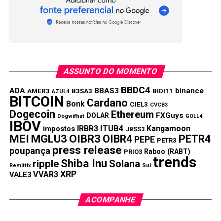
ASSUNTO DO MOMENTO
BBDC4
ADA
BBAS3
binance
AMER3
B3SA3
BIDI11
AZUL4
BITCOIN
Cardano
Bonk
CIEL3
CVCB3
Dogecoin
Ethereum
FXGuys
DOLAR
Dogwifhat
GOLL4
IBOV
IRBR3
ITUB4
Kangamoon
impostos
JBSS3
MEI
MGLU3
OIBR3
OIBR4
PETR4
PEPE
PETR3
press release
poupança
Raboo (RABT)
PRIO3
trends
Shiba Inu
ripple
Solana
Remittix
Sui
XRP
VVAR3
VALE3
ACOMPANHE