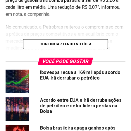
preço da gasolina na bomba passará a ser de R$ 2,26 a
cada litro em média. Uma redução de R$ 0,07”, informou,
em nota, a companhia.
No comunicado, a Petrobras reiterou o compromisso com
a prática de preços competitivos e em equilíbrio com o
mercado, “ao mesmo tempo em que evita o repasse
CONTINUAR LENDO NOTÍCIA
imediato para os preços internos, das volatilidades
externas e da taxa de câmbio causadas por eventos
VOCÊ PODE GOSTAR
conjunturais”.
Ibovespa recua a 169 mil após acordo
“Esse ajuste reflete, em parte, a evolução dos preços
EUA-Irã derrubar o petróleo
internacionais e da taxa de câmbio, que se estabilizaram
em patamar inferior para a gasolina”, acrescentou a
Petrobras.
Acordo entre EUA e Irã derruba ações
de petróleo e setor lidera perdas na
Segundo a empresa, a última redução do preço da
Bolsa
gasolina pela Petrobras foi no dia 12 de junho.
Bolsa brasileira apaga ganhos após
Informações Agência Brasil