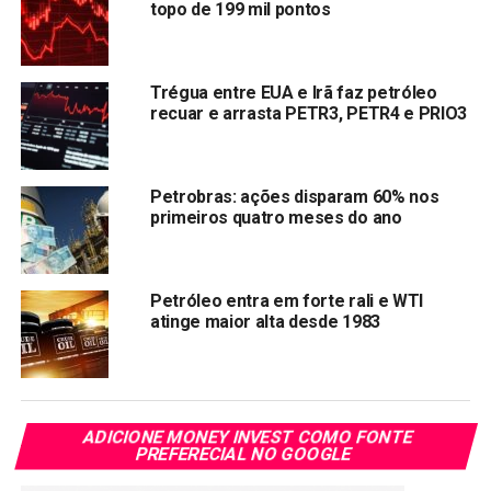
topo de 199 mil pontos
Compartilhar:
Copy
WhatsApp
Twitter
Facebook
Reddit
Email
Trégua entre EUA e Irã faz petróleo
Link
recuar e arrasta PETR3, PETR4 e PRIO3
TÓPICOS RELACIONADOS:
PETR4
PRÓXIMA:
Petrobras: ações disparam 60% nos
Ebanx acerta compra da Remessa Online por R$1,2
primeiros quatro meses do ano
bilhão
NÃO PERCA:
Acionistas da Americanas aprovam simplificação
Petróleo entra em forte rali e WTI
societária
atinge maior alta desde 1983
ADICIONE MONEY INVEST COMO FONTE
PREFERECIAL NO GOOGLE