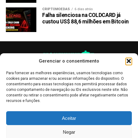
CRIPTOMOEDAS
6 dias atrás
Falha silenciosa na COLDCARD já
custou US$ 88,6 milhões em Bitcoin
Gerenciar o consentimento
Para fornecer as melhores experiências, usamos tecnologias como
cookies para armazenar e/ou acessar informações do dispositivo. O
consentimento para essas tecnologias nos permitirá processar dados
como comportamento de navegação ou IDs exclusivos neste site. Não
consentir ou retirar o consentimento pode afetar negativamente certos
recursos e funções.
As publicações no site Money Invest têm um caráter meramente
Aceitar
informativo, servindo como boletins de divulgação, e não devem ser
interpretadas como recomendações de investimento.
Leia mais
Negar
Mercado de Criptomoedas,
Bolsa de Valores
.
Money Invest
: O futuro