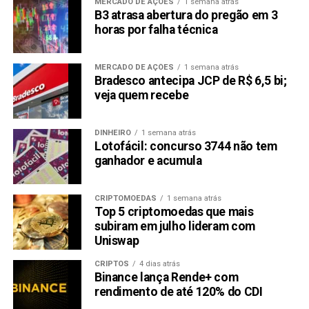
MERCADO DE AÇÕES
1 semana atrás
B3 atrasa abertura do pregão em 3
horas por falha técnica
MERCADO DE AÇÕES
1 semana atrás
Bradesco antecipa JCP de R$ 6,5 bi;
veja quem recebe
DINHEIRO
1 semana atrás
Lotofácil: concurso 3744 não tem
ganhador e acumula
CRIPTOMOEDAS
1 semana atrás
Top 5 criptomoedas que mais
subiram em julho lideram com
Uniswap
CRIPTOS
4 dias atrás
Binance lança Rende+ com
rendimento de até 120% do CDI