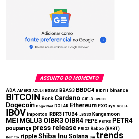
ASSUNTO DO MOMENTO
BBDC4
ADA
BBAS3
binance
AMER3
B3SA3
BIDI11
AZUL4
BITCOIN
Cardano
Bonk
CIEL3
CVCB3
Dogecoin
Ethereum
FXGuys
DOLAR
Dogwifhat
GOLL4
IBOV
IRBR3
ITUB4
Kangamoon
impostos
JBSS3
MEI
MGLU3
OIBR3
OIBR4
PETR4
PEPE
PETR3
press release
poupança
Raboo (RABT)
PRIO3
trends
Shiba Inu
ripple
Solana
Remittix
Sui