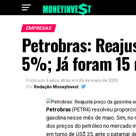
EMPRESAS
Petrobras: Reaju
5%; Já foram 15 
Publicado
6 anos atrás
em
26 de maio de 2020
Por
Redação MoneyInvest
Petrobras
(PETR4) resolveu proporcio
gasolina nesse mês de maio. Sim, no
dos preços do petróleo no mercado int
em torno de US$ 35, ante o patamar de