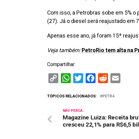
Com isso, a Petrobras sobe em 5% o pre
(27). Já o diesel será reajustado em 
Apenas esse ano, já foram 15ª reajust
Veja também:
PetroRio tem alta na P
Compartilhar:
Copy
WhatsApp
Twitter
Facebook
Reddit
Ema
Link
TÓPICOS RELACIONADOS:
PETR4
NÃO PERCA:
Magazine Luiza: Receita bru
cresceu 22,1% para R$6,5 bi