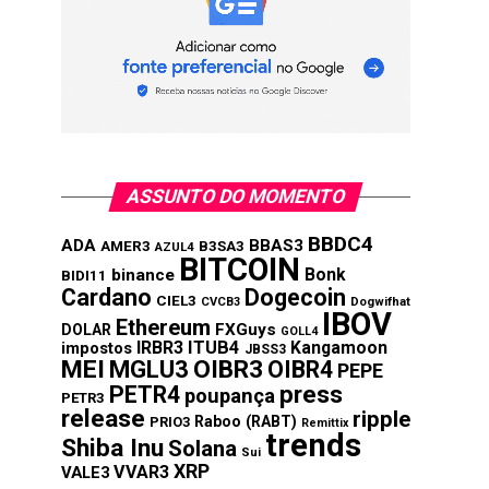
ASSUNTO DO MOMENTO
BBDC4
ADA
BBAS3
AMER3
B3SA3
AZUL4
BITCOIN
Bonk
binance
BIDI11
Cardano
Dogecoin
CIEL3
CVCB3
Dogwifhat
IBOV
Ethereum
FXGuys
DOLAR
GOLL4
IRBR3
ITUB4
Kangamoon
impostos
JBSS3
MEI
MGLU3
OIBR3
OIBR4
PEPE
press
PETR4
poupança
PETR3
release
ripple
Raboo (RABT)
PRIO3
Remittix
trends
Shiba Inu
Solana
Sui
XRP
VVAR3
VALE3