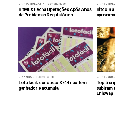
CRIPTOMOEDAS
1 semana atrás
CRIPTOMOE
BitMEX Fecha Operações Após Anos
Bitcoin a
de Problemas Regulatórios
aproxima
DINHEIRO
1 semana atrás
CRIPTOMOE
Lotofácil: concurso 3744 não tem
Top 5 cr
ganhador e acumula
subiram 
Uniswap