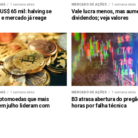
DAS
1 semana atrás
MERCADO DE AÇÕES
1 semana atrás
 US$ 65 mil: halving se
Vale lucra menos, mas aum
 e mercado já reage
dividendos; veja valores
DAS
1 semana atrás
MERCADO DE AÇÕES
1 semana atrás
iptomoedas que mais
B3 atrasa abertura do preg
em julho lideram com
horas por falha técnica