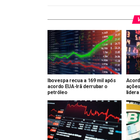
V
Ibovespa recua a 169 mil após
Acord
acordo EUA-Irã derrubar o
ações
petróleo
lidera