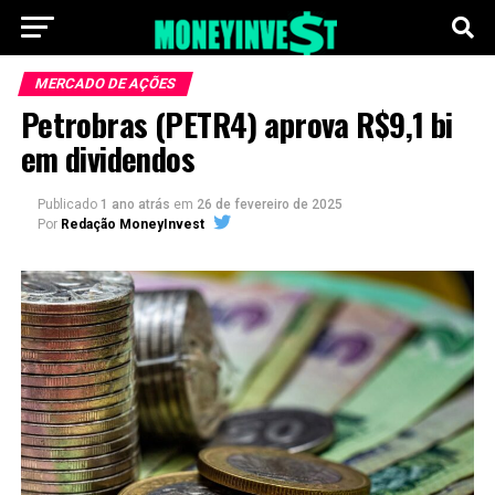
MERCADO DE AÇÕES
Petrobras (PETR4) aprova R$9,1 bi
em dividendos
Publicado
1 ano atrás
em
26 de fevereiro de 2025
Por
Redação MoneyInvest