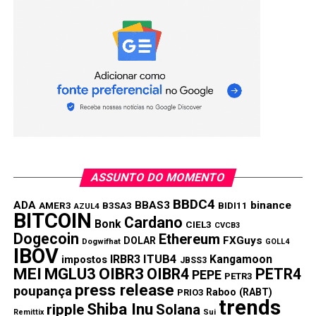
NÃO PERCA:
Carrefour quer sair da bolsa de valores brasileira
ASSUNTO DO MOMENTO
BBDC4
ADA
BBAS3
binance
AMER3
B3SA3
BIDI11
AZUL4
BITCOIN
Cardano
Bonk
CIEL3
CVCB3
Dogecoin
Ethereum
FXGuys
DOLAR
Dogwifhat
GOLL4
IBOV
IRBR3
ITUB4
Kangamoon
impostos
JBSS3
MEI
MGLU3
OIBR3
OIBR4
PETR4
PEPE
PETR3
press release
poupança
Raboo (RABT)
PRIO3
trends
Shiba Inu
ripple
Solana
Remittix
Sui