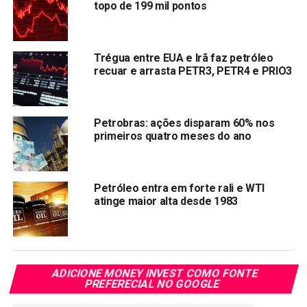
topo de 199 mil pontos
entanto, nem tudo são boas notícias. A estatal
revelou um
prejuízo significativo de R$ 17,04 bilhões no quarto
trimestre de 2024
, um resultado que faz a companhia
revisitar os fantasmas de tempos difíceis.
Trégua entre EUA e Irã faz petróleo
recuar e arrasta PETR3, PETR4 e PRIO3
O contraste entre a generosa distribuição aos acionistas e
o rombo financeiro reflete a complexidade do momento
vivido pela Petrobras, que busca manter a confiança dos
Petrobras: ações disparam 60% nos
investidores enquanto lida com os ecos de uma
primeiros quatro meses do ano
instabilidade que parecia superada.
Compartilhar:
Petróleo entra em forte rali e WTI
atinge maior alta desde 1983
Copy
WhatsApp
Twitter
Facebook
Reddit
Email
Link
TÓPICOS RELACIONADOS:
PETR4
ADICIONE MONEY INVEST COMO FONTE
PRÓXIMA:
PREFERECIAL NO GOOGLE
Dividendos em Março de 2025: BB Seguridade,
Petrobras e Itaú Entre as Melhores Pagadoras