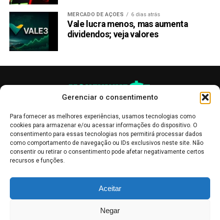
MERCADO DE AÇÕES
6 dias atrás
Vale lucra menos, mas aumenta
dividendos; veja valores
Gerenciar o consentimento
Para fornecer as melhores experiências, usamos tecnologias como
cookies para armazenar e/ou acessar informações do dispositivo. O
consentimento para essas tecnologias nos permitirá processar dados
como comportamento de navegação ou IDs exclusivos neste site. Não
consentir ou retirar o consentimento pode afetar negativamente certos
recursos e funções.
As publicações no site Money Invest têm um caráter meramente
Aceitar
informativo, servindo como boletins de divulgação, e não devem ser
interpretadas como recomendações de investimento.
Leia mais
Negar
Mercado de Criptomoedas,
Bolsa de Valores
.
Money Invest
: O futuro