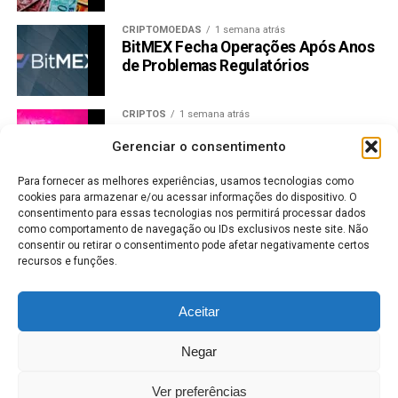
CRIPTOMOEDAS
1 semana atrás
BitMEX Fecha Operações Após Anos
de Problemas Regulatórios
CRIPTOS
1 semana atrás
Preço Uniswap dispara 32% na
Gerenciar o consentimento
semana e mira resistência de US$
3,88
Para fornecer as melhores experiências, usamos tecnologias como
cookies para armazenar e/ou acessar informações do dispositivo. O
CRIPTOMOEDAS
1 semana atrás
consentimento para essas tecnologias nos permitirá processar dados
Bitcoin a US$ 65 mil: halving se
como comportamento de navegação ou IDs exclusivos neste site. Não
aproxima e mercado já reage
consentir ou retirar o consentimento pode afetar negativamente certos
recursos e funções.
MERCADO DE AÇÕES
1 semana atrás
Vale lucra menos, mas aumenta
Aceitar
dividendos; veja valores
Negar
MERCADO DE AÇÕES
1 semana atrás
Bradesco antecipa JCP de R$ 6,5 bi;
Ver preferências