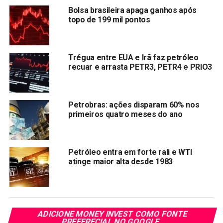
Link
Bolsa brasileira apaga ganhos após
TÓPICOS RELACIONADOS:
PETR3
PETR4
topo de 199 mil pontos
PRÓXIMA:
China suspende importações de três frigoríficos
brasileiros
Trégua entre EUA e Irã faz petróleo
recuar e arrasta PETR3, PETR4 e PRIO3
NÃO PERCA:
XP continua provocando o Banco Itaú e prevê fim do
Itaú Personnalité em 3 anos
Petrobras: ações disparam 60% nos
primeiros quatro meses do ano
Petróleo entra em forte rali e WTI
atinge maior alta desde 1983
ADICIONE MONEY INVEST COMO FONTE
PREFERECIAL NO GOOGLE