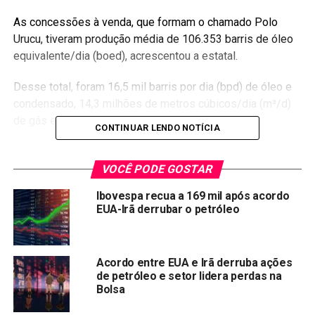
As concessões à venda, que formam o chamado Polo
Urucu, tiveram produção média de 106.353 barris de óleo
equivalente/dia (boed), acrescentou a estatal.
Desse total, foram 16,5 mil barris por dia (bpd) de óleo e
condensado, 14,3 milhões de metros cúbicos/dia (m³/d)
de gás e 1,13 mil toneladas/dia de GLP.
CONTINUAR LENDO NOTÍCIA
Além das concessões e instalações de produção, estão
incluídas na transação as unidades de processamento da
VOCÊ PODE GOSTAR
produção de petróleo e gás natural e instalações
Ibovespa recua a 169 mil após acordo
logísticas de suporte.
EUA-Irã derrubar o petróleo
Por Luciano Costa
Acordo entre EUA e Irã derruba ações
Compartilhar:
de petróleo e setor lidera perdas na
Copy
WhatsApp
Twitter
Facebook
Reddit
Email
Bolsa