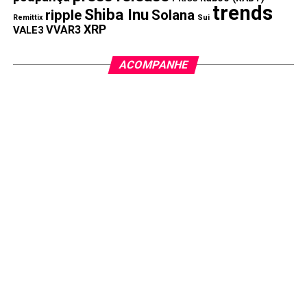
trends
Shiba Inu
ripple
Solana
Remittix
Sui
XRP
VVAR3
VALE3
ACOMPANHE