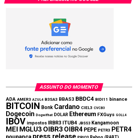
ASSUNTO DO MOMENTO
BBDC4
ADA
BBAS3
binance
AMER3
B3SA3
BIDI11
AZUL4
BITCOIN
Cardano
Bonk
CIEL3
CVCB3
Dogecoin
Ethereum
FXGuys
DOLAR
Dogwifhat
GOLL4
IBOV
IRBR3
ITUB4
Kangamoon
impostos
JBSS3
MEI
MGLU3
OIBR3
OIBR4
PETR4
PEPE
PETR3
press release
poupança
Raboo (RABT)
PRIO3