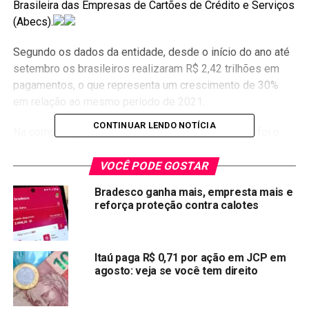
Brasileira das Empresas de Cartões de Crédito e Serviços
(Abecs).
Segundo os dados da entidade, desde o início do ano até
setembro os brasileiros realizaram R$ 2,42 trilhões em
pagamentos, o que representa um crescimento de 30%
em relação ao mesmo período de 2021.
CONTINUAR LENDO NOTÍCIA
Na comparação entre as modalidades, o destaque foi o
uso do cartão de crédito, que cresceu 25,6%, registrando
R$ 527,6 bilhões em pagamentos no terceiro trimestre. O
VOCÊ PODE GOSTAR
segundo maior volume no período foi o do cartão de
Bradesco ganha mais, empresta mais e
débito, que movimentou R$ 240,5 bilhões e cresceu 1,2%.
reforça proteção contra calotes
Já o cartão pré-pago somou R$ 59 bilhões, com
crescimento de 84,7%.
Itaú paga R$ 0,71 por ação em JCP em
“Um dos pontos que levam ao aumento no uso do cartão
agosto: veja se você tem direito
de crédito é que muitos consumidores estão em
processo de bancarização, tendo acesso à crédito, com