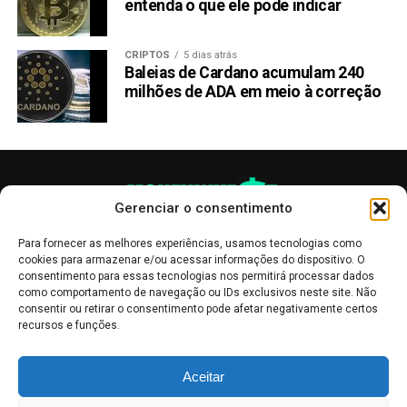
entenda o que ele pode indicar
Mega da Virada: Apostas podem ser feitas a partir de
hoje
NÃO PERCA:
CRIPTOS
5 dias atrás
Cadastro Único: Prazo para atualização de dados
Baleias de Cardano acumulam 240
termina amanhã
milhões de ADA em meio à correção
Gerenciar o consentimento
Para fornecer as melhores experiências, usamos tecnologias como
cookies para armazenar e/ou acessar informações do dispositivo. O
consentimento para essas tecnologias nos permitirá processar dados
como comportamento de navegação ou IDs exclusivos neste site. Não
consentir ou retirar o consentimento pode afetar negativamente certos
recursos e funções.
As publicações no site Money Invest têm um caráter meramente
Aceitar
informativo, servindo como boletins de divulgação, e não devem ser
interpretadas como recomendações de investimento.
Leia mais