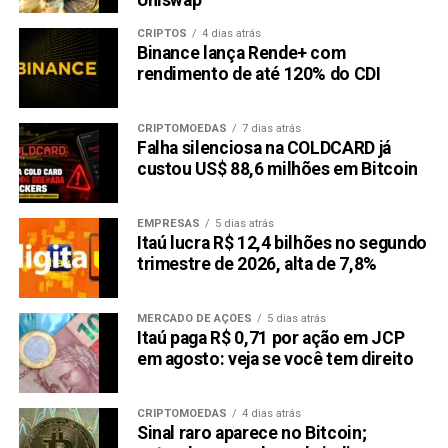
Uniswap
sem contato por conta da pandemia
CRIPTOS
4 dias atrás
Cartões Bradesco de débito e múltiplos Visa, agora
Binance lança Rende+ com
rendimento de até 120% do CDI
podem ser utilizados para pagamentos por
aproximação
CRIPTOMOEDAS
7 dias atrás
Bradesco conversa com Banco do Brasil sobre
Falha silenciosa na COLDCARD já
divisão de ativos em cartões
custou US$ 88,6 milhões em Bitcoin
Algar Telecom gera EBITDA 14,5% maior e soma
R$ 270 milhões
EMPRESAS
5 dias atrás
Itaú lucra R$ 12,4 bilhões no segundo
Luiza Trajano, súplica: “Vá à loja, por favor”
trimestre de 2026, alta de 7,8%
Compartilhar:
MERCADO DE AÇÕES
5 dias atrás
Copy
WhatsApp
Twitter
Facebook
Reddit
Email
Itaú paga R$ 0,71 por ação em JCP
em agosto: veja se você tem direito
Link
TÓPICOS RELACIONADOS:
BBDC4
ITUB4
CRIPTOMOEDAS
4 dias atrás
Sinal raro aparece no Bitcoin;
PRÓXIMA: