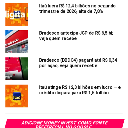
vantagens como o parcelado sem juros e os benefícios,
Itaú lucra R$ 12,4 bilhões no segundo
como cash back, seguros, programas de fidelidade, o que
trimestre de 2026, alta de 7,8%
faz com que as pessoas acabem priorizando o cartão de
crédito”, explicou o presidente da Abecs, Rogério Panca.
Bradesco antecipa JCP de R$ 6,5 bi;
A projeção da Abecs para este ano é de movimentação de
veja quem recebe
R$ 3,2 trilhões. “As datas comerciais do quarto trimestre
como o Dia das Crianças,
Black Friday
e o Natal ajudam a
movimentar os volumes transacionados com cartões”,
Bradesco (BBDC4) pagará até R$ 0,34
disse o executivo.
por ação; veja quem recebe
Quantidade de transações
Itaú atinge R$ 12,3 bilhões em lucro — e
Em quantidade de transações, os brasileiros registraram
crédito dispara para R$ 1,5 trilhão
uma média de 110 milhões de pagamentos com cartões
por dia durante o terceiro trimestre. Ao todo, foram 10
bilhões de transações, o que representou um crescimento
de 21% em comparação com o mesmo período do ano
passado.
ADICIONE MONEY INVEST COMO FONTE
PREFERECIAL NO GOOGLE