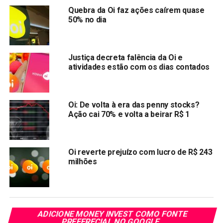
TÓPICOS RELACIONADOS:
OIBR3
Quebra da Oi faz ações caírem quase
50% no dia
PRÓXIMA:
Ações da Oi, (Oibr3) e (Oibr4) seguem estáveis com a
nova lei das Teles avançando
Justiça decreta falência da Oi e
NÃO PERCA:
atividades estão com os dias contados
Ações magazine luiza MGLU3 tem forte queda em
dia de lançamento da Amazon Prime
Oi: De volta à era das penny stocks?
Ação cai 70% e volta a beirar R$ 1
Oi reverte prejuízo com lucro de R$ 243
milhões
ADICIONE MONEY INVEST COMO FONTE
PREFERECIAL NO GOOGLE