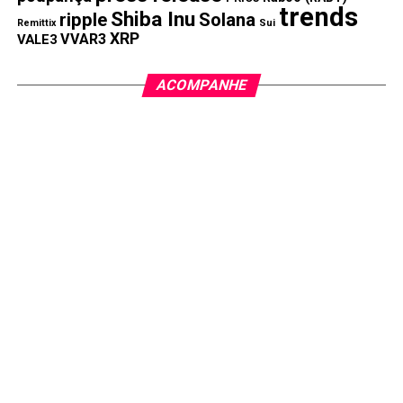
trends
Shiba Inu
ripple
Solana
Remittix
Sui
XRP
VVAR3
VALE3
ACOMPANHE