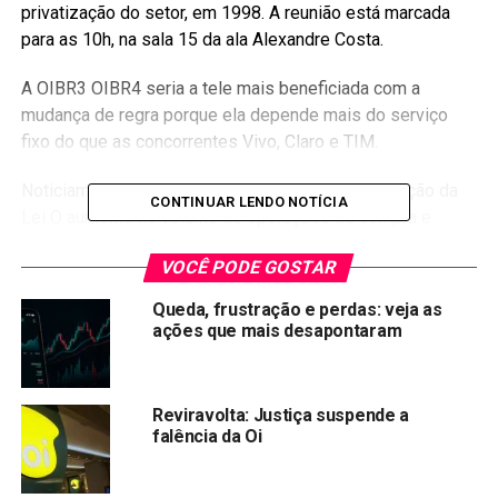
privatização do setor, em 1998. A reunião está marcada
para as 10h, na sala 15 da ala Alexandre Costa.
A OIBR3 OIBR4 seria a tele mais beneficiada com a
mudança de regra porque ela depende mais do serviço
fixo do que as concorrentes Vivo, Claro e TIM.
Noticiamos também que com a esperar da aprovação da
CONTINUAR LENDO NOTÍCIA
Lei O aumento no volume de operações de compra e
venda de ações da Oi na Bolsa de São Paulo, a B3, em
VOCÊ PODE GOSTAR
agosto,
levantou suspeitas do Ministério Público do
Rio de Janeiro (MPRJ)
Queda, frustração e perdas: veja as
ações que mais desapontaram
Fonte: Agência Senado
Compartilhar:
Reviravolta: Justiça suspende a
Copy
WhatsApp
Twitter
Facebook
Reddit
Email
falência da Oi
Link