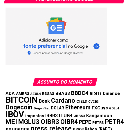
ASSUNTO DO MOMENTO
BBDC4
ADA
BBAS3
binance
AMER3
B3SA3
BIDI11
AZUL4
BITCOIN
Cardano
Bonk
CIEL3
CVCB3
Dogecoin
Ethereum
FXGuys
DOLAR
Dogwifhat
GOLL4
IBOV
IRBR3
ITUB4
Kangamoon
impostos
JBSS3
MEI
MGLU3
OIBR3
OIBR4
PETR4
PEPE
PETR3
press release
poupança
Raboo (RABT)
PRIO3