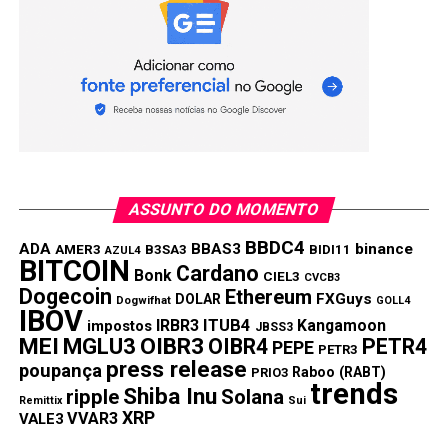
ASSUNTO DO MOMENTO
BBDC4
ADA
BBAS3
binance
AMER3
B3SA3
BIDI11
AZUL4
BITCOIN
Cardano
Bonk
CIEL3
CVCB3
Dogecoin
Ethereum
FXGuys
DOLAR
Dogwifhat
GOLL4
IBOV
IRBR3
ITUB4
Kangamoon
impostos
JBSS3
MEI
MGLU3
OIBR3
OIBR4
PETR4
PEPE
PETR3
press release
poupança
Raboo (RABT)
PRIO3
trends
Shiba Inu
ripple
Solana
Remittix
Sui
XRP
VVAR3
VALE3