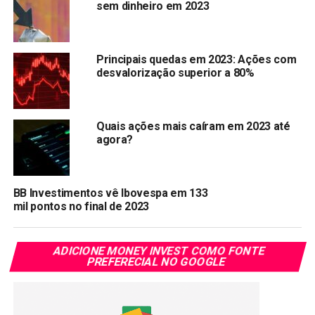
Copy
WhatsApp
Twitter
Facebook
Reddit
Email
sem dinheiro em 2023
Link
TÓPICOS RELACIONADOS:
BEEF3
Principais quedas em 2023: Ações com
desvalorização superior a 80%
PRÓXIMA:
Fundador da Qualicorp preso emprestava jatinho e
helicóptero a Lula e tucanos
Quais ações mais caíram em 2023 até
NÃO PERCA:
agora?
Engie e CDPQ levam restante da TAG por R$1 bi
BB Investimentos vê Ibovespa em 133
mil pontos no final de 2023
ADICIONE MONEY INVEST COMO FONTE
PREFERECIAL NO GOOGLE