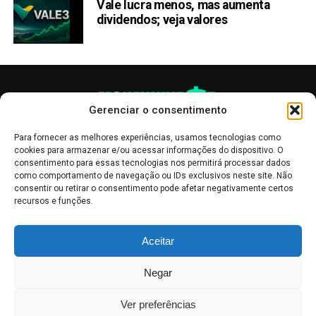
Vale lucra menos, mas aumenta
dividendos; veja valores
Gerenciar o consentimento
Para fornecer as melhores experiências, usamos tecnologias como
cookies para armazenar e/ou acessar informações do dispositivo. O
consentimento para essas tecnologias nos permitirá processar dados
como comportamento de navegação ou IDs exclusivos neste site. Não
consentir ou retirar o consentimento pode afetar negativamente certos
recursos e funções.
As publicações no site Money Invest têm um caráter meramente
Aceitar
informativo, servindo como boletins de divulgação, e não devem ser
interpretadas como recomendações de investimento.
Leia mais
Negar
Mercado de Criptomoedas,
Bolsa de Valores
.
Money Invest
: O futuro
do
dinheiro
.
Ver preferências