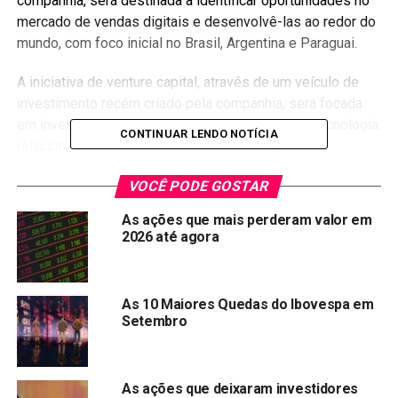
companhia, será destinada a identificar oportunidades no
mercado de vendas digitais e desenvolvê-las ao redor do
mundo, com foco inicial no Brasil, Argentina e Paraguai.
A iniciativa de venture capital, através de um veículo de
investimento recém criado pela companhia, será focada
em investimentos em start-ups e empresas de tecnologia,
CONTINUAR LENDO NOTÍCIA
relacionadas à cadeia de valor da Minerva, disse a
empresa.
VOCÊ PODE GOSTAR
A análise avançada de dados será responsável pelo
As ações que mais perderam valor em
desenvolvimento e gerenciamento de dados estatísticos
2026 até agora
e ferramentas de inteligência artificial para ajudar em
decisões operacionais, financeiras e de gerenciamento de
risco.
As 10 Maiores Quedas do Ibovespa em
Setembro
As informações são da Reuters
Compartilhar:
As ações que deixaram investidores