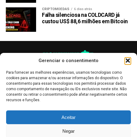
CRIPTOMOEDAS
6 dias atrás
Falha silenciosa na COLDCARD já
custou US$ 88,6 milhões em Bitcoin
Gerenciar o consentimento
Para fornecer as melhores experiências, usamos tecnologias como
cookies para armazenar e/ou acessar informações do dispositivo. O
consentimento para essas tecnologias nos permitirá processar dados
como comportamento de navegação ou IDs exclusivos neste site. Não
consentir ou retirar o consentimento pode afetar negativamente certos
recursos e funções.
As publicações no site Money Invest têm um caráter meramente
Aceitar
informativo, servindo como boletins de divulgação, e não devem ser
interpretadas como recomendações de investimento.
Leia mais
Negar
Mercado de Criptomoedas,
Bolsa de Valores
.
Money Invest
: O futuro