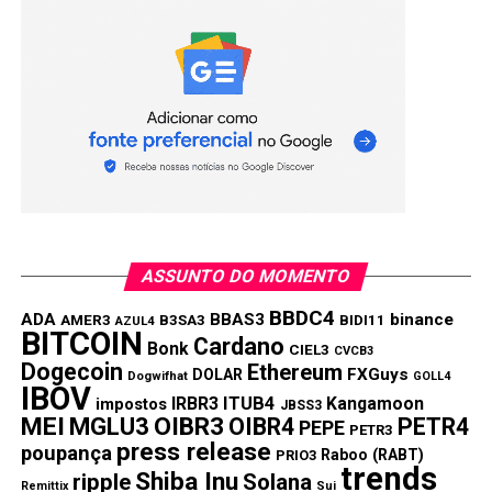
Nacional/SIMEI;
– situação mensal dos débitos tributários.
3°
Obter informações gerais sobre MEI (conceitos,
formalização e obrigações acessórias).
Download (disponível para
Android e iOS)
ASSUNTO DO MOMENTO
BBDC4
ADA
BBAS3
binance
AMER3
B3SA3
BIDI11
AZUL4
BITCOIN
Cardano
Bonk
CIEL3
CVCB3
Dogecoin
Ethereum
FXGuys
DOLAR
Dogwifhat
GOLL4
IBOV
IRBR3
ITUB4
Kangamoon
impostos
JBSS3
MEI
MGLU3
OIBR3
OIBR4
PETR4
PEPE
PETR3
press release
poupança
Raboo (RABT)
Compartilhar:
PRIO3
trends
Shiba Inu
ripple
Solana
Remittix
Sui