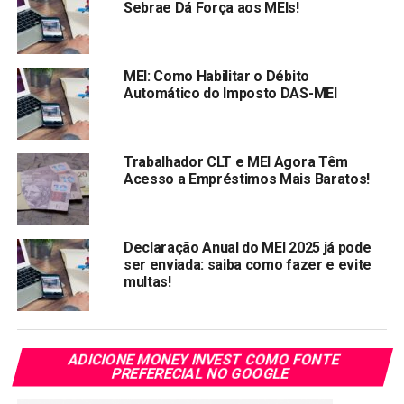
Com o App, o MEI
Sebrae Dá Força aos MEIs!
poderá acompanhar
sua situação tributária
(ver se está devedor)
MEI: Como Habilitar o Débito
e gerar o DAS
Automático do Imposto DAS-MEI
(documento de
arrecadação) para
pagamento.
Trabalhador CLT e MEI Agora Têm
Acesso a Empréstimos Mais Baratos!
Principais funções APP MEI
Declaração Anual do MEI 2025 já pode
1°
Gerar e emitir o Documento de Arrecadação do Simples
ser enviada: saiba como fazer e evite
Nacional – DAS para pagamento (nos meses em que a
multas!
situação estiver devedora ou a vencer).
2°
Consultar informações sobre:
ADICIONE MONEY INVEST COMO FONTE
PREFERECIAL NO GOOGLE
– CNPJ (nome, situação, natureza jurídica e endereço);
– situação e períodos de opção pelo Simples