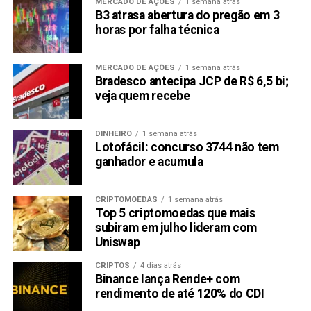
MERCADO DE AÇÕES
1 semana atrás
B3 atrasa abertura do pregão em 3
horas por falha técnica
MERCADO DE AÇÕES
1 semana atrás
Bradesco antecipa JCP de R$ 6,5 bi;
veja quem recebe
DINHEIRO
1 semana atrás
Lotofácil: concurso 3744 não tem
ganhador e acumula
CRIPTOMOEDAS
1 semana atrás
Top 5 criptomoedas que mais
subiram em julho lideram com
Uniswap
CRIPTOS
4 dias atrás
Binance lança Rende+ com
rendimento de até 120% do CDI