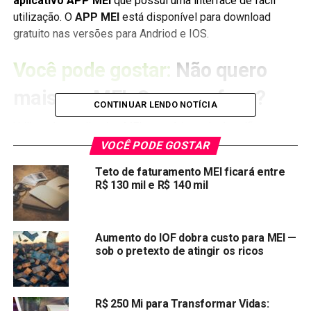
aplicativo APP MEI
que possui uma interface de fácil
utilização. O
APP MEI
está disponível para download
gratuito nas versões para Andriod e IOS.
Você pode gostar:
Não quero
mais ser MEI. O que eu faço?
CONTINUAR LENDO NOTÍCIA
Utilizando o aplicativo MEI o usuário poderá verificar
informações referentes a seu cadastro como:
VOCÊ PODE GOSTAR
Microempreendedor individual, como situação tributária,
Teto de faturamento MEI ficará entre
CNPJ, nome, endereços cadastrados, débitos e natureza
R$ 130 mil e R$ 140 mil
jurídica.
O App MEI pode ser acessado em dispositivos móveis,
Aumento do IOF dobra custo para MEI —
como tablets e smartphones e permite:
sob o pretexto de atingir os ricos
APP MEI
R$ 250 Mi para Transformar Vidas: