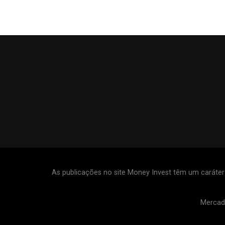
As publicações no site Money Invest têm um caráte
Mercad