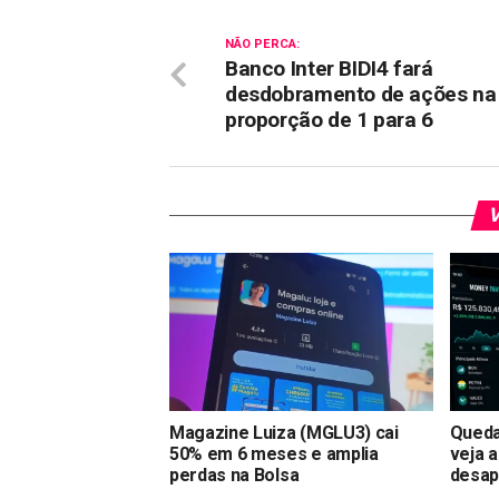
NÃO PERCA:
Banco Inter BIDI4 fará
desdobramento de ações na
proporção de 1 para 6
V
Magazine Luiza (MGLU3) cai
Queda
50% em 6 meses e amplia
veja 
perdas na Bolsa
desap