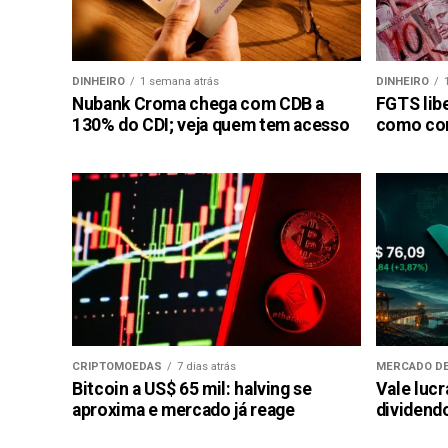
DINHEIRO
1 semana atrás
DINHEIRO
Nubank Croma chega com CDB a
FGTS libe
130% do CDI; veja quem tem acesso
como con
CRIPTOMOEDAS
7 dias atrás
MERCADO DE
Bitcoin a US$ 65 mil: halving se
Vale luc
aproxima e mercado já reage
dividendo