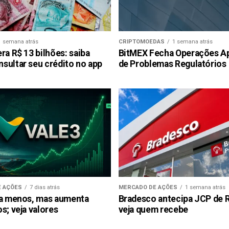
1 semana atrás
CRIPTOMOEDAS
1 semana atrás
ra R$ 13 bilhões: saiba
BitMEX Fecha Operações A
sultar seu crédito no app
de Problemas Regulatórios
 AÇÕES
7 dias atrás
MERCADO DE AÇÕES
1 semana atrás
ra menos, mas aumenta
Bradesco antecipa JCP de R$
s; veja valores
veja quem recebe