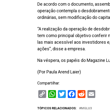
De acordo com o documento, assemble
operação contempla o desdobramento 
ordinárias, sem modificação do capital
“A realização da operação de desdob
tem como principal objetivo conferir 
las mais acessível aos investidores
ações”, disse a empresa.
Na véspera, os papéis do Magazine Lu
(Por Paula Arend Laier)
Compartilhar:
Copy
WhatsApp
Twitter
Facebook
Reddit
Ema
Link
TÓPICOS RELACIONADOS:
MGLU3