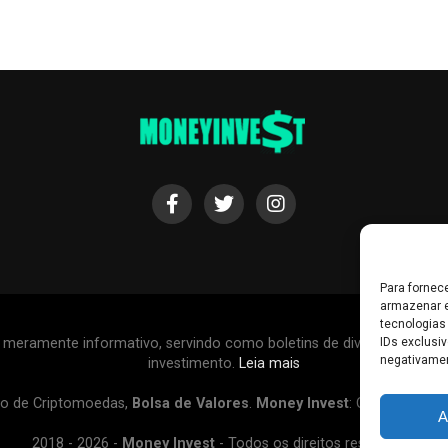
Para fornec
armazenar e
tecnologias
r meramente informativo, servindo como boletins de divulgação, e
IDs exclusiv
negativamen
investimento.
Leia mais
o de Criptomoedas,
Bolsa de Valores
.
Money Invest
: O futuro do
d
A
2018 - 2026 -
Money Invest
- Todos os direitos reservados