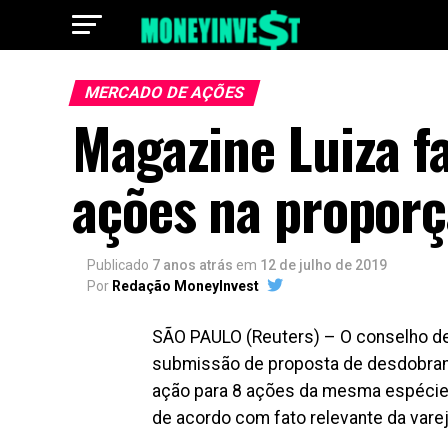
MERCADO DE AÇÕES
Magazine Luiza f
ações na proporç
Publicado
7 anos atrás
em
12 de julho de 2019
Por
Redação MoneyInvest
SÃO PAULO (Reuters) – O conselho d
submissão de proposta de desdobrame
ação para 8 ações da mesma espécie à
de acordo com fato relevante da varej