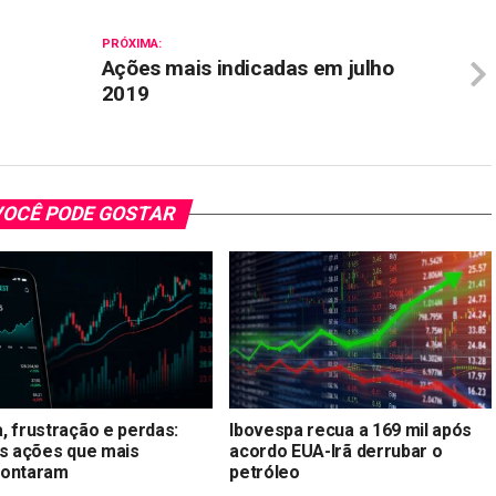
PRÓXIMA:
Ações mais indicadas em julho
2019
OCÊ PODE GOSTAR
, frustração e perdas:
Ibovespa recua a 169 mil após
as ações que mais
acordo EUA-Irã derrubar o
ontaram
petróleo