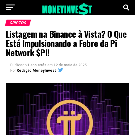
CRIPTOS
Listagem na Binance à Vista? O Que
Está Impulsionando a Febre da Pi
Network $PI!
Publicado
1 ano atrás
em
12 de maio de 2025
Por
Redação MoneyInvest