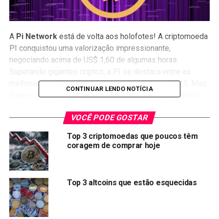
A
Pi Network
está de volta aos holofotes! A criptomoeda
PI conquistou uma valorização impressionante,
negociando acima de US$ 1,60 de algumas horas.
Superando gigantes criptos, a PI se destaca entre as
melhores performances do mercado cripto em 2025. Mas
CONTINUAR LENDO NOTÍCIA
o que está por trás dessa ascensão meteórica? Vamos
mergulhar nos detalhes.
VOCÊ PODE GOSTAR
Um Começo Turbulento, Mas
Top 3 criptomoedas que poucos têm
coragem de comprar hoje
Promissor
Quando a rede principal da Pi Network foi lançada, a
Top 3 altcoins que estão esquecidas
empolgação era palpável. A listagem inicial na exchange
OKX trouxe volumes massivos, com o
preço da PI
disparando para US$ 3.