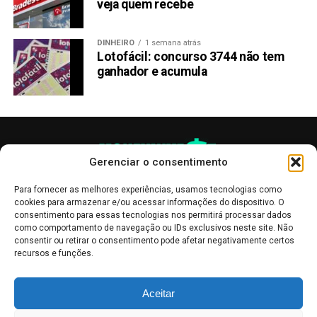
veja quem recebe
DINHEIRO
1 semana atrás
Lotofácil: concurso 3744 não tem
ganhador e acumula
Gerenciar o consentimento
Para fornecer as melhores experiências, usamos tecnologias como
cookies para armazenar e/ou acessar informações do dispositivo. O
consentimento para essas tecnologias nos permitirá processar dados
como comportamento de navegação ou IDs exclusivos neste site. Não
consentir ou retirar o consentimento pode afetar negativamente certos
recursos e funções.
As publicações no site Money Invest têm um caráter meramente
Aceitar
informativo, servindo como boletins de divulgação, e não devem ser
interpretadas como recomendações de investimento.
Leia mais