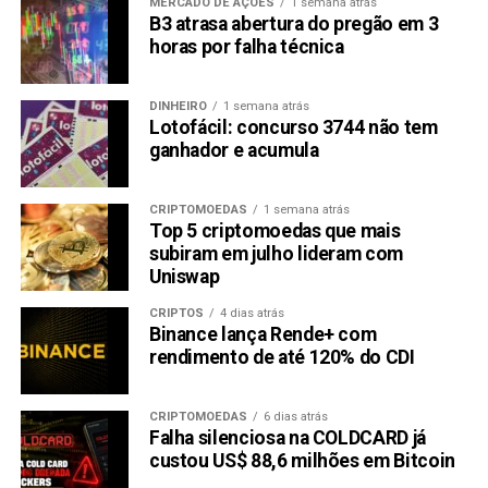
MERCADO DE AÇÕES
1 semana atrás
guidance por condições desafiadoras de negócios no
B3 atrasa abertura do pregão em 3
horas por falha técnica
terceiro trimestre.
(Edição Alberto Alerigi Jr.)
DINHEIRO
1 semana atrás
Lotofácil: concurso 3744 não tem
Compartilhar:
ganhador e acumula
Copy
WhatsApp
Twitter
Facebook
Reddit
Email
CRIPTOMOEDAS
1 semana atrás
Link
Top 5 criptomoedas que mais
subiram em julho lideram com
TÓPICOS RELACIONADOS:
CIEL3
IBOV
ITUB4
MGLU3
PETR4
VALE3
Uniswap
CRIPTOS
4 dias atrás
PRÓXIMA:
Binance lança Rende+ com
Magazine Luiza: ação fecha em alta de 6,70% nesta
rendimento de até 120% do CDI
sexta
NÃO PERCA:
Top 5 ações melhores pagadoras de dividendos em
CRIPTOMOEDAS
6 dias atrás
Falha silenciosa na COLDCARD já
outubro
custou US$ 88,6 milhões em Bitcoin