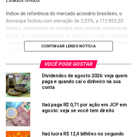
Estados Unidos.
Índice de referência do mercado acionário brasileiro, o
Ibovespa fechou com elevação de 2,03%, a 112.833,20
pontos, acumulando na semana uma variação negativa de
0,06%, após registrar perda de mais de 2% até a véspera.
O volume financeiro nesta sexta-feira somou 34,8 bilhões
CONTINUAR LENDO NOTÍCIA
de reais.
O último pregão da semana encontrou respaldo
VOCÊ PODE GOSTAR
particularmente no alívio das taxas futuras de juros, após o
Dividendos de agosto 2026: veja quem
IPCA abaixo do esperado em setembro – embora ainda
paga e quando cai o dinheiro na sua
em níveis elevados. A taxa em 12 meses superou 10%
conta
pela 1ª vez desde 2016.
Itaú paga R$ 0,71 por ação em JCP em
De acordo com o diretor de investimentos da BS2 Asset,
agosto: veja se você tem direito
Mauro Orefice, o dado alimentou percepções no mercado
de que o pior do IPCA talvez tenha passado, e que a
inflação pode começar a mostrar uma trajetória mais
Itaú lucra R$ 12,4 bilhões no segundo
comportada.