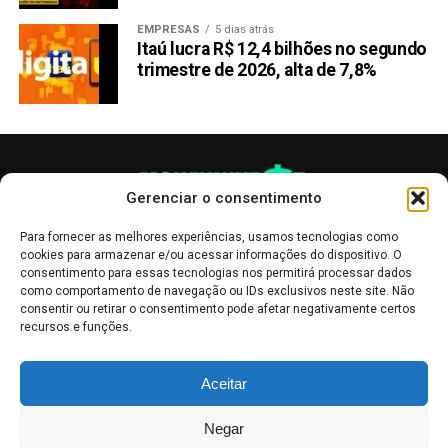
EMPRESAS
5 dias atrás
Itaú lucra R$ 12,4 bilhões no segundo
trimestre de 2026, alta de 7,8%
Gerenciar o consentimento
Para fornecer as melhores experiências, usamos tecnologias como
cookies para armazenar e/ou acessar informações do dispositivo. O
consentimento para essas tecnologias nos permitirá processar dados
como comportamento de navegação ou IDs exclusivos neste site. Não
consentir ou retirar o consentimento pode afetar negativamente certos
recursos e funções.
As publicações no site Money Invest têm um caráter meramente
Aceitar
informativo, servindo como boletins de divulgação, e não devem ser
interpretadas como recomendações de investimento.
Leia mais
Negar
Mercado de Criptomoedas,
Bolsa de Valores
.
Money Invest
: O futuro