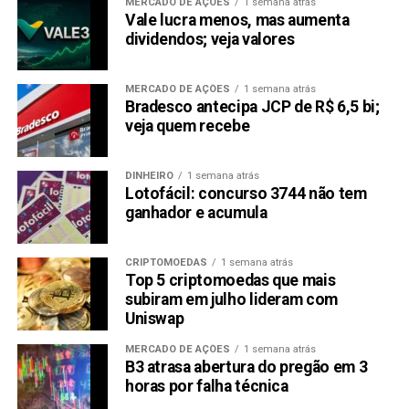
MERCADO DE AÇÕES
1 semana atrás
Vale lucra menos, mas aumenta
dividendos; veja valores
MERCADO DE AÇÕES
1 semana atrás
Bradesco antecipa JCP de R$ 6,5 bi;
veja quem recebe
DINHEIRO
1 semana atrás
Lotofácil: concurso 3744 não tem
ganhador e acumula
CRIPTOMOEDAS
1 semana atrás
Top 5 criptomoedas que mais
subiram em julho lideram com
Uniswap
MERCADO DE AÇÕES
1 semana atrás
B3 atrasa abertura do pregão em 3
horas por falha técnica