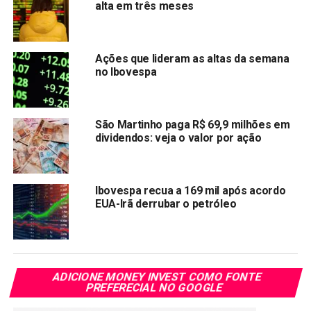
Bancos sobem após governo renovar desoneração
alta em três meses
da folha sem mexer nos impostos do setor
NÃO PERCA:
Claro estaria atrasando propositalmente venda da
Ações que lideram as altas da semana
telefonia móvel da Oi
no Ibovespa
São Martinho paga R$ 69,9 milhões em
dividendos: veja o valor por ação
Ibovespa recua a 169 mil após acordo
EUA-Irã derrubar o petróleo
ADICIONE MONEY INVEST COMO FONTE
PREFERECIAL NO GOOGLE