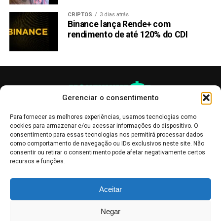
CRIPTOS
3 dias atrás
Binance lança Rende+ com
rendimento de até 120% do CDI
Gerenciar o consentimento
Para fornecer as melhores experiências, usamos tecnologias como
cookies para armazenar e/ou acessar informações do dispositivo. O
consentimento para essas tecnologias nos permitirá processar dados
como comportamento de navegação ou IDs exclusivos neste site. Não
consentir ou retirar o consentimento pode afetar negativamente certos
recursos e funções.
As publicações no site Money Invest têm um caráter meramente
Aceitar
informativo, servindo como boletins de divulgação, e não devem ser
interpretadas como recomendações de investimento.
Leia mais
Negar
Mercado de Criptomoedas,
Bolsa de Valores
.
Money Invest
: O futuro