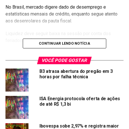
No Brasil, mercado digere dado de desemprego e
estatísticas mensais de crédito, enquanto segue atento
aos desenrolares da pauta fiscal.
Liquidez deve seguir baixa na sessão por conta dos
feriados de final de ano.
CONTINUAR LENDO NOTÍCIA
Às 10:12, o Ibovespa operava estável, a 105.550,38
pontos.
VOCÊ PODE GOSTAR
B3 atrasa abertura do pregão em 3
(Por Andre Romani)
horas por falha técnica
Compartilhar:
Copy
WhatsApp
Twitter
Facebook
Reddit
Email
ISA Energia protocola oferta de ações
de até R$ 1,3 bi
Link
TÓPICOS RELACIONADOS:
IBOV
Ibovespa sobe 2,97% e registra maior
PRÓXIMA: