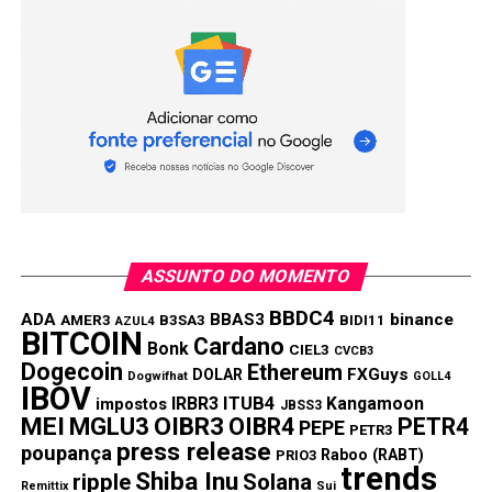
ASSUNTO DO MOMENTO
BBDC4
ADA
BBAS3
binance
AMER3
B3SA3
BIDI11
AZUL4
BITCOIN
Cardano
Bonk
CIEL3
CVCB3
Dogecoin
Ethereum
FXGuys
DOLAR
Dogwifhat
GOLL4
IBOV
IRBR3
ITUB4
Kangamoon
impostos
JBSS3
MEI
MGLU3
OIBR3
OIBR4
PETR4
PEPE
PETR3
press release
poupança
Raboo (RABT)
PRIO3
trends
Shiba Inu
ripple
Solana
Remittix
Sui