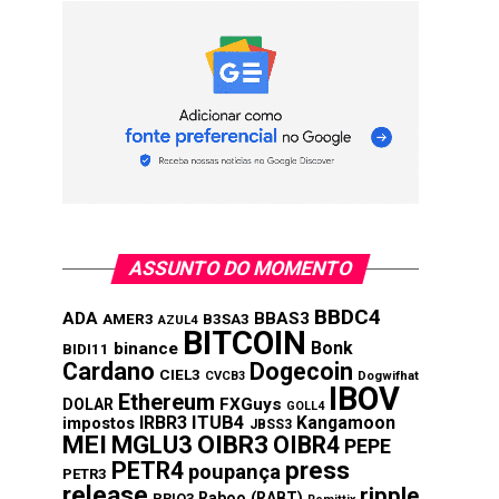
ASSUNTO DO MOMENTO
BBDC4
ADA
BBAS3
AMER3
B3SA3
AZUL4
BITCOIN
Bonk
binance
BIDI11
Cardano
Dogecoin
CIEL3
CVCB3
Dogwifhat
IBOV
Ethereum
FXGuys
DOLAR
GOLL4
IRBR3
ITUB4
Kangamoon
impostos
JBSS3
MEI
MGLU3
OIBR3
OIBR4
PEPE
press
PETR4
poupança
PETR3
release
ripple
Raboo (RABT)
PRIO3