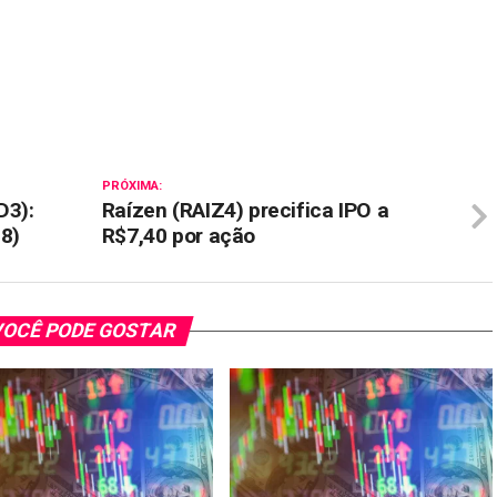
il
PRÓXIMA:
D3):
Raízen (RAIZ4) precifica IPO a
08)
R$7,40 por ação
OCÊ PODE GOSTAR