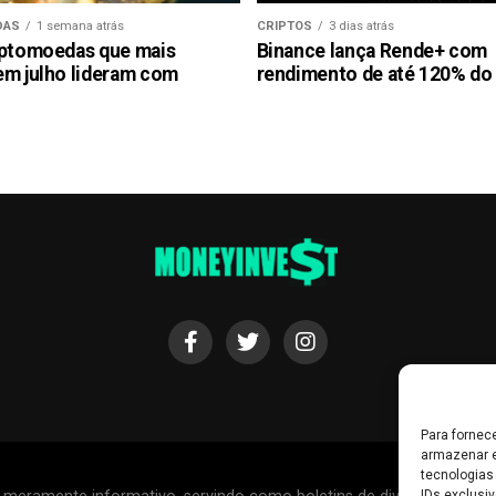
DAS
1 semana atrás
CRIPTOS
3 dias atrás
iptomoedas que mais
Binance lança Rende+ com
em julho lideram com
rendimento de até 120% do
Para fornec
armazenar e
tecnologias
IDs exclusiv