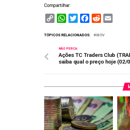
Compartilhar:
Copy
WhatsApp
Twitter
Facebook
Reddit
Ema
Link
TÓPICOS RELACIONADOS:
IBOV
NÃO PERCA:
Ações TC Traders Club (TRA
saiba qual o preço hoje (02/
V