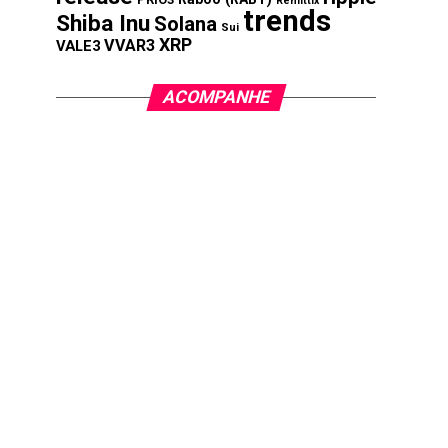
Remittix
trends
Shiba Inu
Solana
Sui
XRP
VVAR3
VALE3
ACOMPANHE