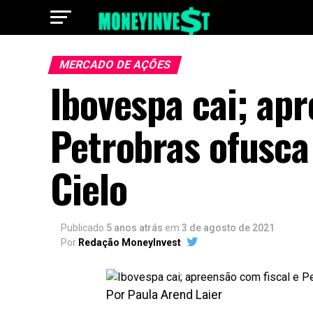
MERCADO DE AÇÕES
Ibovespa cai; apr
Petrobras ofusca 
Cielo
Publicado
5 anos atrás
em
3 de agosto de 2021
Por
Redação MoneyInvest
Por Paula Arend Laier