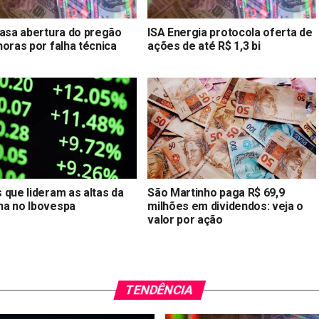
rasa abertura do pregão
ISA Energia protocola oferta de
horas por falha técnica
ações de até R$ 1,3 bi
 que lideram as altas da
São Martinho paga R$ 69,9
a no Ibovespa
milhões em dividendos: veja o
valor por ação
TENDÊNCIA