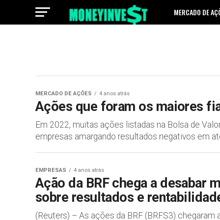
MERCADO DE AÇ
MERCADO DE AÇÕES
4 anos atrás
Ações que foram os maiores fi
Em 2022, muitas ações listadas na Bolsa de Val
empresas amargando resultados negativos em até d
EMPRESAS
4 anos atrás
Ação da BRF chega a desabar m
sobre resultados e rentabilidad
(Reuters) – As ações da BRF (BRFS3) chegaram a 