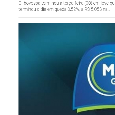
O Ibovespa terminou a terça-feira (08) em leve 
terminou o dia em queda 0,52%, a R$ 5,053 na...