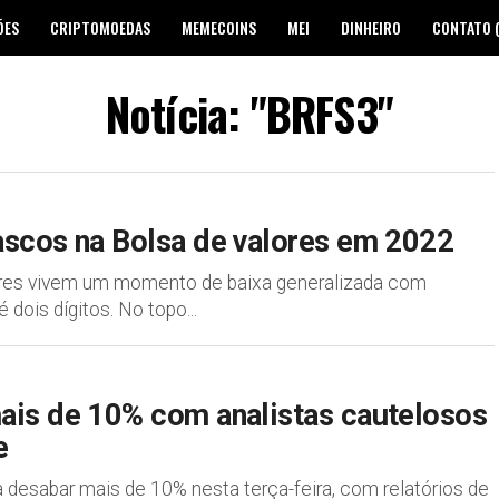
ÕES
CRIPTOMOEDAS
MEMECOINS
MEI
DINHEIRO
CONTATO 
Notícia: "BRFS3"
ascos na Bolsa de valores em 2022
ores vivem um momento de baixa generalizada com
ois dígitos. No topo...
ais de 10% com analistas cautelosos
e
desabar mais de 10% nesta terça-feira, com relatórios de