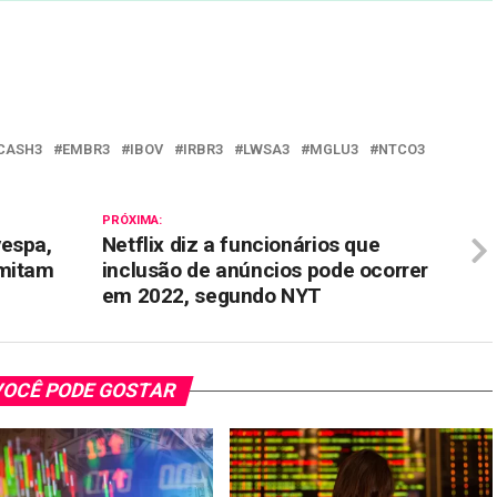
il
CASH3
EMBR3
IBOV
IRBR3
LWSA3
MGLU3
NTCO3
PRÓXIMA:
vespa,
Netflix diz a funcionários que
imitam
inclusão de anúncios pode ocorrer
em 2022, segundo NYT
OCÊ PODE GOSTAR