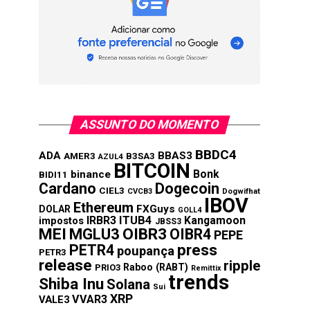
ASSUNTO DO MOMENTO
BBDC4
ADA
BBAS3
AMER3
B3SA3
AZUL4
BITCOIN
Bonk
binance
BIDI11
Cardano
Dogecoin
CIEL3
CVCB3
Dogwifhat
IBOV
Ethereum
FXGuys
DOLAR
GOLL4
IRBR3
ITUB4
Kangamoon
impostos
JBSS3
MEI
MGLU3
OIBR3
OIBR4
PEPE
press
PETR4
poupança
PETR3
release
ripple
Raboo (RABT)
PRIO3
Remittix
trends
Shiba Inu
Solana
Sui
XRP
VVAR3
VALE3