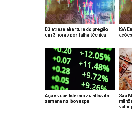
B3 atrasa abertura do pregão
ISA E
em 3 horas por falha técnica
ações 
Ações que lideram as altas da
São M
semana no Ibovespa
milhõ
valor