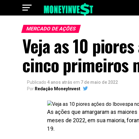
MERCADO DE AÇÕES
Veja as 10 piores
cinco primeiros
Publicado
4 anos atrás
em
7 de maio de 2022
Por
Redação MoneyInvest
As ações que amargaram as maiores d
meses de 2022, em sua maioria, foram
19.