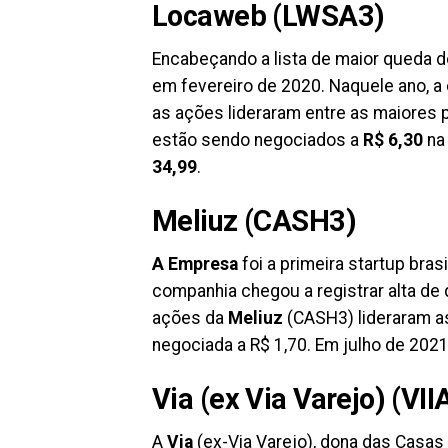
Locaweb (LWSA3)
Encabeçando a lista de maior queda 
em fevereiro de 2020. Naquele ano, a
as ações lideraram entre as maiores 
estão sendo negociados a
R$ 6,30
na
34,99
.
Meliuz (CASH3)
A Empresa
foi a primeira startup bras
companhia chegou a registrar alta d
ações da
Meliuz
(CASH3) lideraram a
negociada a R$ 1,70. Em julho de 2021
Via (ex Via Varejo) (VII
A
Via
(ex-Via Varejo), dona das Casas