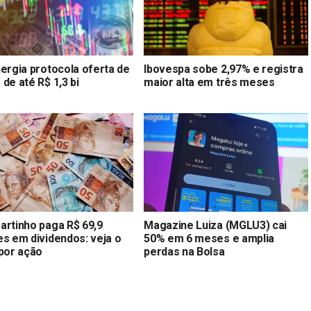
nergia protocola oferta de
Ibovespa sobe 2,97% e registra
de até R$ 1,3 bi
maior alta em três meses
artinho paga R$ 69,9
Magazine Luiza (MGLU3) cai
es em dividendos: veja o
50% em 6 meses e amplia
 por ação
perdas na Bolsa