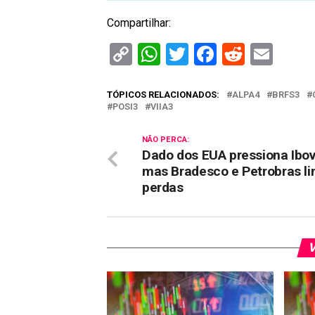
Compartilhar:
Copy
WhatsApp
Twitter
Facebook
Reddit
Ema
Link
TÓPICOS RELACIONADOS:
ALPA4
BRFS3
POSI3
VIIA3
NÃO PERCA:
Dado dos EUA pressiona Ibo
mas Bradesco e Petrobras l
perdas
V