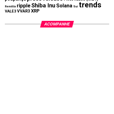
trends
Shiba Inu
ripple
Solana
Remittix
Sui
XRP
VVAR3
VALE3
ACOMPANHE