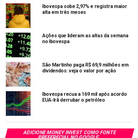
Ibovespa sobe 2,97% e registra maior
(Por Aluísio Alves)
alta em três meses
Informações Reuters
Compartilhar:
Ações que lideram as altas da semana
no Ibovespa
Copy
WhatsApp
Twitter
Facebook
Reddit
Email
Link
São Martinho paga R$ 69,9 milhões em
TÓPICOS RELACIONADOS:
GOLL4
IBOV
dividendos: veja o valor por ação
PRÓXIMA:
Twitter pode ser vendido a Elon Musk nesta
segunda-feira
Ibovespa recua a 169 mil após acordo
EUA-Irã derrubar o petróleo
NÃO PERCA:
Banco Pan confirma vazamento de dados de
clientes
ADICIONE MONEY INVEST COMO FONTE
PREFERECIAL NO GOOGLE