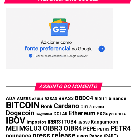
ASSUNTO DO MOMENTO
BBDC4
ADA
BBAS3
binance
AMER3
B3SA3
BIDI11
AZUL4
BITCOIN
Cardano
Bonk
CIEL3
CVCB3
Dogecoin
Ethereum
FXGuys
DOLAR
Dogwifhat
GOLL4
IBOV
IRBR3
ITUB4
Kangamoon
impostos
JBSS3
MEI
MGLU3
OIBR3
OIBR4
PETR4
PEPE
PETR3
press release
poupança
Raboo (RABT)
PRIO3