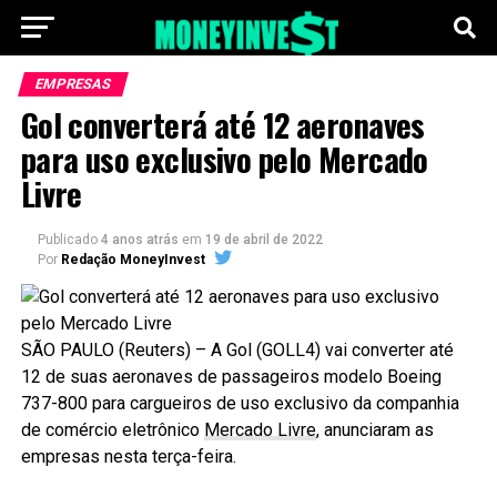
EMPRESAS
Gol converterá até 12 aeronaves
para uso exclusivo pelo Mercado
Livre
Publicado
4 anos atrás
em
19 de abril de 2022
Por
Redação MoneyInvest
SÃO PAULO (Reuters) – A Gol (GOLL4) vai converter até
12 de suas aeronaves de passageiros modelo Boeing
737-800 para cargueiros de uso exclusivo da companhia
de comércio eletrônico
Mercado Livre
, anunciaram as
empresas nesta terça-feira.