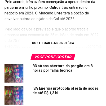
Pelo acordo, três aviões começarão a operar dentro da
parceria em junho próximo. Outros três entrarão no
negócio em 2023. O Mercado Livre terá a opção de
envolver outros seis jatos da Gol até 2025.
Pelo lado da Gol, a previsão é que o acordo traga à
empresa uma economia de 25 milhões de reais em 2022
e de 75 milhões em 2023, explicou o presidente-
CONTINUAR LENDO NOTÍCIA
executivo da companhia aérea, Paulo Kakinoff. A economia
virá com valores que deixarão de ser pagos pela
VOCÊ PODE GOSTAR
devolução das aeronaves, que não mais acontecerá.
B3 atrasa abertura do pregão em 3
Além disso, a empresa prevê que seu braço de logística,
horas por falha técnica
Gollog, terá receita adicional de 100 milhões de reais em
2022 e de 1 bilhão ao longo de cinco anos.
ISA Energia protocola oferta de ações
Já o Mercado Livre prevê elevar seu volume de
de até R$ 1,3 bi
encomendas transportadas por via aérea de 10 milhões
para 40 milhões por ano no Brasil.