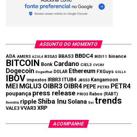
preocupa, por isso o BC atua”, lembrando ainda que as
reformas econômicas ainda não foram integralmente
implementadas.
Por José de Castro
ASSUNTO DO MOMENTO
Compartilhar:
BBDC4
ADA
BBAS3
binance
AMER3
B3SA3
BIDI11
AZUL4
Copy
WhatsApp
Twitter
Facebook
Reddit
Email
BITCOIN
Cardano
Bonk
CIEL3
CVCB3
Link
Dogecoin
Ethereum
FXGuys
DOLAR
Dogwifhat
GOLL4
IBOV
TÓPICOS RELACIONADOS:
IRBR3
ITUB4
Kangamoon
impostos
JBSS3
MEI
MGLU3
OIBR3
OIBR4
PETR4
PEPE
PETR3
PRÓXIMA:
press release
poupança
Raboo (RABT)
PRIO3
Dólar abre acima de R$5; assim arma-se a próxima
trends
Shiba Inu
ripple
Solana
crise financeira
Remittix
Sui
XRP
VVAR3
VALE3
NÃO PERCA:
Coronavírus faz dólar fechar a R$ 4,48, novo
recorde nominal
ACOMPANHE