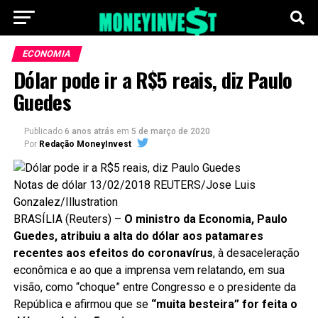
ECONOMIA
Dólar pode ir a R$5 reais, diz Paulo
Guedes
Publicado
6 anos atrás
em
5 de março de 2020
Por
Redação MoneyInvest
Notas de dólar 13/02/2018 REUTERS/Jose Luis
Gonzalez/Illustration
BRASÍLIA (Reuters) –
O ministro da Economia, Paulo
Guedes, atribuiu a alta do dólar aos patamares
recentes aos efeitos do coronavírus
, à desaceleração
econômica e ao que a imprensa vem relatando, em sua
visão, como “choque” entre Congresso e o presidente da
República e afirmou que se
“muita besteira” for feita o