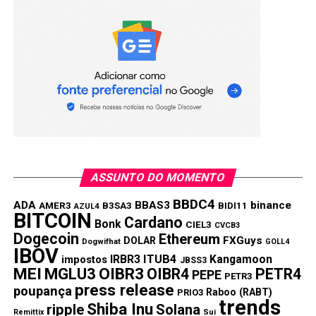
ASSUNTO DO MOMENTO
BBDC4
ADA
BBAS3
binance
AMER3
B3SA3
BIDI11
AZUL4
BITCOIN
Cardano
Bonk
CIEL3
CVCB3
Dogecoin
Ethereum
FXGuys
DOLAR
Dogwifhat
GOLL4
IBOV
IRBR3
ITUB4
Kangamoon
impostos
JBSS3
MEI
MGLU3
OIBR3
OIBR4
PETR4
PEPE
PETR3
press release
poupança
Raboo (RABT)
PRIO3
trends
Shiba Inu
ripple
Solana
Remittix
Sui