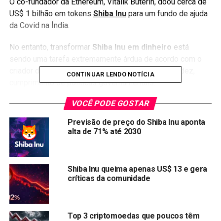
O co-fundador da Ethereum, Vitalik Buterin, doou cerca de
US$ 1 bilhão em tokens
Shiba Inu
para um fundo de ajuda
da Covid na Índia.
No entanto, transformar
Shiba Inu em dinheiro
está
sendo uma tarefa extremamente árdua de acordo com o
criador do fundo. Alguns dos motivos seriam liquidez,
CONTINUAR LENDO NOTÍCIA
cumprimento de políticas governamentais.
VOCÊ PODE GOSTAR
Até o momento, apenas uma pequena parte da doação foi
resgata, cerca de US$ 20 milhões de dólares.
Previsão de preço do Shiba Inu aponta
alta de 71% até 2030
Veja também:
A criptomoeda Shiba Inu pode chegar à
marca de US$ 1 dólar?
Shiba Inu queima apenas US$ 13 e gera
Com o resgate do montante realizado até agora, o criador
críticas da comunidade
do fundo afirmou que os recursos estão sendo
repassados ​​para distribuidores de alimentos em todo o
país, bem como para uma organização que cria unidades
Top 3 criptomoedas que poucos têm
de minicentricidade para pacientes com COVID-19 em