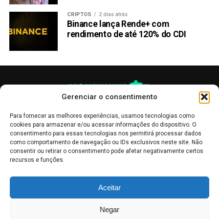
CRIPTOS
2 dias atrás
Binance lança Rende+ com
rendimento de até 120% do CDI
Gerenciar o consentimento
Para fornecer as melhores experiências, usamos tecnologias como
cookies para armazenar e/ou acessar informações do dispositivo. O
consentimento para essas tecnologias nos permitirá processar dados
como comportamento de navegação ou IDs exclusivos neste site. Não
consentir ou retirar o consentimento pode afetar negativamente certos
recursos e funções.
As publicações no site Money Invest têm um caráter meramente
Aceitar
informativo, servindo como boletins de divulgação, e não devem ser
interpretadas como recomendações de investimento.
Leia mais
Negar
Mercado de Criptomoedas,
Bolsa de Valores
.
Money Invest
: O futuro