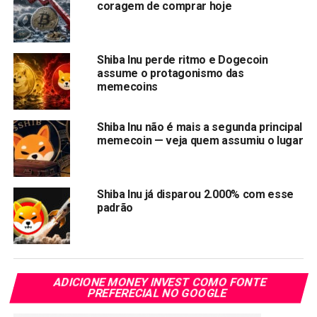
coragem de comprar hoje
áreas rurais.
A doação do memecoin Shiba inu realizada pelo fundador
Shiba Inu perde ritmo e Dogecoin
da Ethereum provocou uma queda de 50% no preço do
assume o protagonismo das
token. Com a desvalorização, os tokens doados devem
memecoins
chegar a US$ 400 milhões.
Shiba Inu não é mais a segunda principal
Compartilhar:
memecoin — veja quem assumiu o lugar
Copy
WhatsApp
Twitter
Facebook
Reddit
Email
Link
Shiba Inu já disparou 2.000% com esse
TÓPICOS RELACIONADOS:
SHIBA INU
padrão
PRÓXIMA:
Burger King aceita Dogecoin como pagamento no
Brasil
NÃO PERCA:
ADICIONE MONEY INVEST COMO FONTE
Ripple XRP dispara 15% após novas parcerias
PREFERECIAL NO GOOGLE