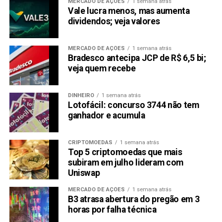
MERCADO DE AÇÕES
1 semana atrás
Vale lucra menos, mas aumenta
dividendos; veja valores
MERCADO DE AÇÕES
1 semana atrás
Bradesco antecipa JCP de R$ 6,5 bi;
veja quem recebe
DINHEIRO
1 semana atrás
Lotofácil: concurso 3744 não tem
ganhador e acumula
CRIPTOMOEDAS
1 semana atrás
Top 5 criptomoedas que mais
subiram em julho lideram com
Uniswap
MERCADO DE AÇÕES
1 semana atrás
B3 atrasa abertura do pregão em 3
horas por falha técnica