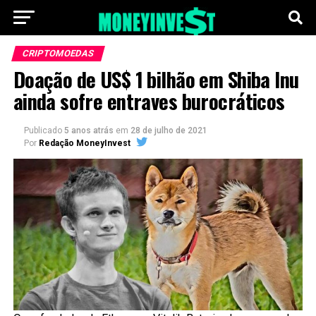
CRIPTOMOEDAS
Doação de US$ 1 bilhão em Shiba Inu
ainda sofre entraves burocráticos
Publicado
5 anos atrás
em
28 de julho de 2021
Por
Redação MoneyInvest