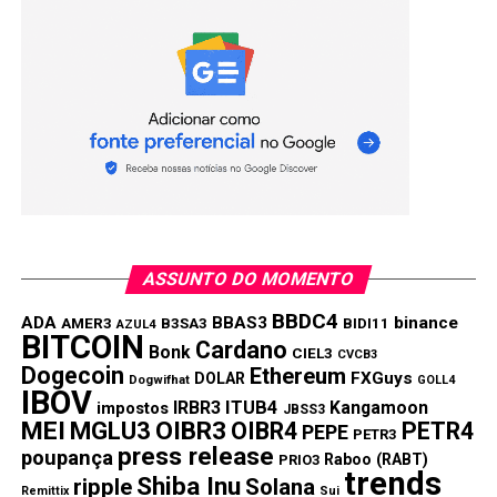
ASSUNTO DO MOMENTO
BBDC4
ADA
BBAS3
binance
AMER3
B3SA3
BIDI11
AZUL4
BITCOIN
Cardano
Bonk
CIEL3
CVCB3
Dogecoin
Ethereum
FXGuys
DOLAR
Dogwifhat
GOLL4
IBOV
IRBR3
ITUB4
Kangamoon
impostos
JBSS3
MEI
MGLU3
OIBR3
OIBR4
PETR4
PEPE
PETR3
press release
poupança
Raboo (RABT)
PRIO3
trends
Shiba Inu
ripple
Solana
Remittix
Sui