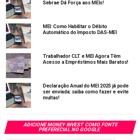
Sebrae Dá Força aos MEIs!
Recentemente, o país registrou o maior número de novas
pequenas empresas do ano, com quase 378 mil novos
negócios, incluindo microempreendedores individuais
(MEI), microempresas e empresas de pequeno porte.
MEI: Como Habilitar o Débito
Automático do Imposto DAS-MEI
Compartilhar:
Copy
WhatsApp
Twitter
Facebook
Reddit
Email
Trabalhador CLT e MEI Agora Têm
Link
Acesso a Empréstimos Mais Baratos!
TÓPICOS RELACIONADOS:
MEI
TRENDS
PRÓXIMA:
Declaração Anual do MEI 2025 já pode
Banco do Brasil lança cartão MEI exclusivo para
ser enviada: saiba como fazer e evite
microempreendedores individuais (MEIs)
multas!
NÃO PERCA:
MEI terá uma nova obrigação a partir de setembro
ADICIONE MONEY INVEST COMO FONTE
PREFERECIAL NO GOOGLE