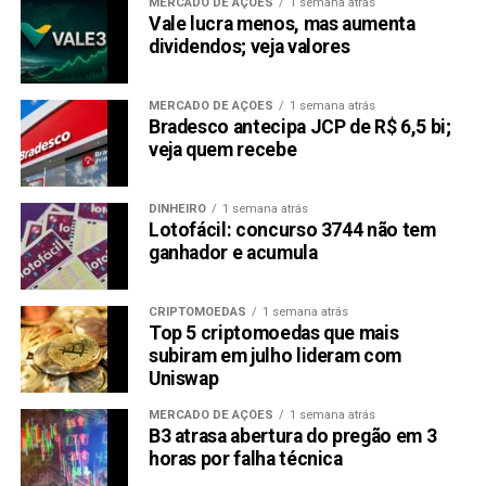
MERCADO DE AÇÕES
1 semana atrás
Vale lucra menos, mas aumenta
dividendos; veja valores
MERCADO DE AÇÕES
1 semana atrás
Bradesco antecipa JCP de R$ 6,5 bi;
veja quem recebe
DINHEIRO
1 semana atrás
Lotofácil: concurso 3744 não tem
ganhador e acumula
CRIPTOMOEDAS
1 semana atrás
Top 5 criptomoedas que mais
subiram em julho lideram com
Uniswap
MERCADO DE AÇÕES
1 semana atrás
B3 atrasa abertura do pregão em 3
horas por falha técnica