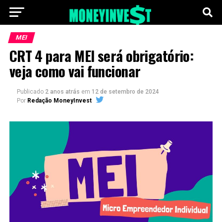
MEI
CRT 4 para MEI será obrigatório:
veja como vai funcionar
Publicado
2 anos atrás
em
12 de setembro de 2024
Por
Redação MoneyInvest