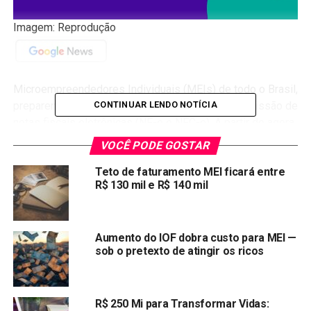
Imagem: Reprodução
Microempreendedores Individuais (MEIs) de todo o Brasil,
CONTINUAR LENDO NOTÍCIA
preparem-se para uma mudança importante na emissão de
notas fiscais eletrônicas (NF-e e NFC-e). A partir de agora,
o Código de Regime Tributário 4 (CRT 4) será obrigatório
VOCÊ PODE GOSTAR
para todos os MEIs, modificando a forma como você
Teto de faturamento MEI ficará entre
emite e gerencia seus documentos fiscais.
R$ 130 mil e R$ 140 mil
O
CRT 4
é um novo código que deve ser inserido nas
notas fiscais eletrônicas emitidas pelos MEIs. Essa
medida visa organizar e padronizar o processo de
Aumento do IOF dobra custo para MEI —
sob o pretexto de atingir os ricos
emissão de NF-e e NFC-e, facilitando o controle da
Receita Federal.
O número de MEIs continua crescendo no Brasil.
R$ 250 Mi para Transformar Vidas: