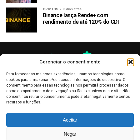
CRIPTOS
3 dias atrás
Binance lança Rende+ com
rendimento de até 120% do CDI
Gerenciar o consentimento
Para fornecer as melhores experiências, usamos tecnologias como
cookies para armazenar e/ou acessar informações do dispositivo. O
consentimento para essas tecnologias nos permitirá processar dados
como comportamento de navegação ou IDs exclusivos neste site. Não
consentir ou retirar o consentimento pode afetar negativamente certos
recursos e funções.
As publicações no site Money Invest têm um caráter meramente
Aceitar
informativo, servindo como boletins de divulgação, e não devem ser
interpretadas como recomendações de investimento.
Leia mais
Negar
Mercado de Criptomoedas,
Bolsa de Valores
.
Money Invest
: O futuro