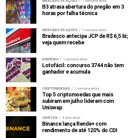
MERCADO DE AÇÕES
1 semana atrás
B3 atrasa abertura do pregão em 3
horas por falha técnica
MERCADO DE AÇÕES
1 semana atrás
Bradesco antecipa JCP de R$ 6,5 bi;
veja quem recebe
DINHEIRO
1 semana atrás
Lotofácil: concurso 3744 não tem
ganhador e acumula
CRIPTOMOEDAS
1 semana atrás
Top 5 criptomoedas que mais
subiram em julho lideram com
Uniswap
CRIPTOS
3 dias atrás
Binance lança Rende+ com
rendimento de até 120% do CDI