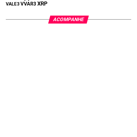
XRP
VVAR3
VALE3
Compartilhar:
ACOMPANHE
Copy
WhatsApp
Twitter
Facebook
Reddit
Email
Link
TÓPICOS RELACIONADOS:
COGN3
PRÓXIMA:
IRB Brasil RE tem prejuízo líquido de R$ 206,9
milhões no 2T21
NÃO PERCA:
Magazine Luiza: lucro de R$ 95,5 milhões no 2T21