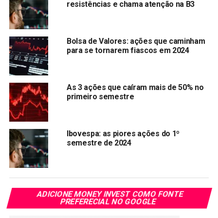
resistências e chama atenção na B3
observada nos últimos trimestres e cresceu 12,4% no
período.
Bolsa de Valores: ações que caminham
Ao longo do primeiro semestre, principalmente durante o
para se tornarem fiascos em 2024
2T21, o número de Polos de Educação à Distância cresceu
40%, atingindo 2.168 unidades em junho. Tal crescimento
traz perspectivas positivas para as captações de alunos
As 3 ações que caíram mais de 50% no
nos próximos ciclos e para a base total de alunos EAD
primeiro semestre
nos próximos anos.
DIVIDENDOS
Ibovespa: as piores ações do 1º
semestre de 2024
A Cogna Educação informou em razão do prejuízo
verificado no período e das circunstancias impostas pela
Covid-19, não será efetuado a distribuição de dividendos
neste trimestre.
ADICIONE MONEY INVEST COMO FONTE
PREFERECIAL NO GOOGLE
COGN3 opera em alta após