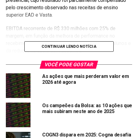
presencial, cujo resultado foi parcialmente compensado
pelo crescimento observado nas receitas de ensino
superior EAD e Vasta.
EBITDA recorrente de R$ 330 milhões com 25% de
margem, em função da melhora de performance no
recebimento, uma maior adimplência dos nossos alunos e
CONTINUAR LENDO NOTÍCIA
da redução no custo com docentes.
Segundo a empresa, essa melhora refletiu em uma menor
VOCÊ PODE GOSTAR
provisão para créditos de liquidação duvidosa (PCLD) no
As ações que mais perderam valor em
ensino superior pagante e nos produtos de parcelamento
2026 até agora
(PEP/PMT) comparado ao 2T20.
Desempenho operacional
Os campeões da Bolsa: as 10 ações que
mais subiram neste ano de 2025
A base de alunos de graduação diminuiu 1,7% no 2T21
como consequência da redução observada na base de
alunos do ensino presencial, que foi parcialmente
COGN3 dispara em 2025: Cogna desafia
compensada pelo ensino digital que manteve a tendência