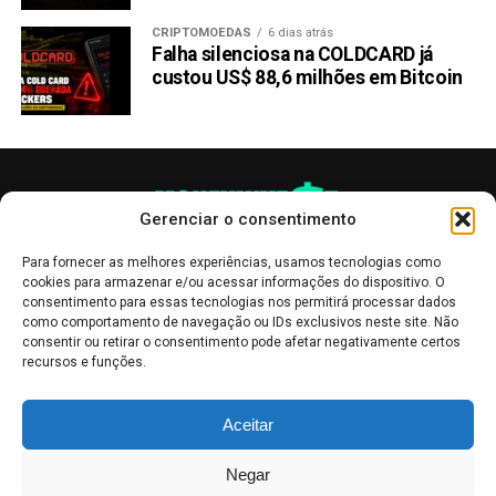
CRIPTOMOEDAS
6 dias atrás
Falha silenciosa na COLDCARD já
custou US$ 88,6 milhões em Bitcoin
Gerenciar o consentimento
Para fornecer as melhores experiências, usamos tecnologias como
cookies para armazenar e/ou acessar informações do dispositivo. O
consentimento para essas tecnologias nos permitirá processar dados
como comportamento de navegação ou IDs exclusivos neste site. Não
consentir ou retirar o consentimento pode afetar negativamente certos
recursos e funções.
As publicações no site Money Invest têm um caráter meramente
Aceitar
informativo, servindo como boletins de divulgação, e não devem ser
interpretadas como recomendações de investimento.
Leia mais
Negar
Mercado de Criptomoedas,
Bolsa de Valores
.
Money Invest
: O futuro