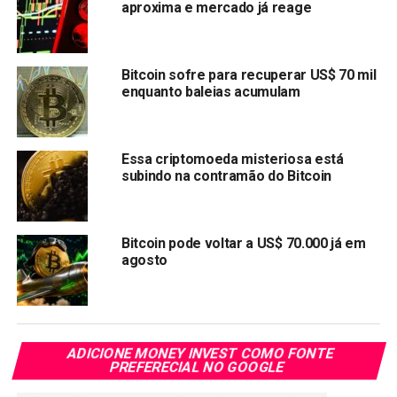
aproxima e mercado já reage
Link
TÓPICOS RELACIONADOS:
BITCOIN
Bitcoin sofre para recuperar US$ 70 mil
PRÓXIMA:
enquanto baleias acumulam
Banco central das Bahamas planeja disponibilizar
sua criptomoeda “dólar de areia”
NÃO PERCA:
Essa criptomoeda misteriosa está
Blockchain pode injetar US $ 1,76 trilhão ao PIB
subindo na contramão do Bitcoin
global até 2030
Bitcoin pode voltar a US$ 70.000 já em
agosto
ADICIONE MONEY INVEST COMO FONTE
PREFERECIAL NO GOOGLE