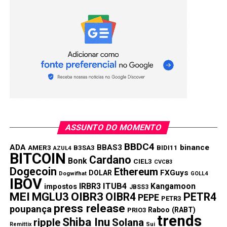
ASSUNTO DO MOMENTO
BBDC4
ADA
BBAS3
binance
AMER3
B3SA3
BIDI11
AZUL4
BITCOIN
Cardano
Bonk
CIEL3
CVCB3
Dogecoin
Ethereum
FXGuys
DOLAR
Dogwifhat
GOLL4
IBOV
IRBR3
ITUB4
Kangamoon
impostos
JBSS3
MEI
MGLU3
OIBR3
OIBR4
PETR4
PEPE
PETR3
press release
poupança
Raboo (RABT)
PRIO3
trends
Shiba Inu
ripple
Solana
Remittix
Sui