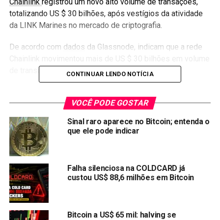
Chainlink
registrou um novo alto volume de transações,
totalizando US $ 30 bilhões, após vestígios da atividade
da LINK Marines no mercado de criptografia.
De acordo com
dados
da Glassnode, indicam que a rede
Chainlink movimentou mais de US $ 30 bilhões em volume
de transações, desde 22 de setembro.
CONTINUAR LENDO NOTÍCIA
Você pode gostar:
Grayscale possui 2,5% de todo o
VOCÊ PODE GOSTAR
Bitcoin em circulação
Sinal raro aparece no Bitcoin; entenda o
Atualmente Chainlink (LINK) está sendo negociada a $
que ele pode indicar
11,16 depois nas últimas 24 horas a cripto perdeu 3,10%
mas ainda está dentro de uma faixa de desempenho
positiva que a torna uma das dez primeiras
altcoins
com
Falha silenciosa na COLDCARD já
probabilidade de subir nos próximos dias.
custou US$ 88,6 milhões em Bitcoin
Compartilhar:
Copy
WhatsApp
Twitter
Facebook
Reddit
Email
Bitcoin a US$ 65 mil: halving se