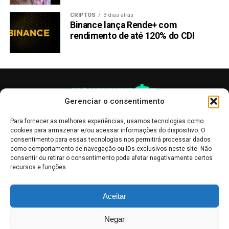
CRIPTOS
3 dias atrás
Binance lança Rende+ com
rendimento de até 120% do CDI
Gerenciar o consentimento
Para fornecer as melhores experiências, usamos tecnologias como
cookies para armazenar e/ou acessar informações do dispositivo. O
consentimento para essas tecnologias nos permitirá processar dados
como comportamento de navegação ou IDs exclusivos neste site. Não
consentir ou retirar o consentimento pode afetar negativamente certos
recursos e funções.
As publicações no site Money Invest têm um caráter meramente
Aceitar
informativo, servindo como boletins de divulgação, e não devem ser
interpretadas como recomendações de investimento.
Leia mais
Negar
Mercado de Criptomoedas,
Bolsa de Valores
.
Money Invest
: O futuro