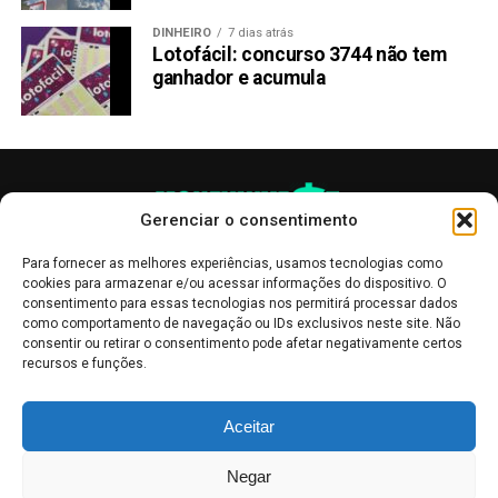
DINHEIRO
7 dias atrás
Lotofácil: concurso 3744 não tem
ganhador e acumula
Gerenciar o consentimento
Para fornecer as melhores experiências, usamos tecnologias como
cookies para armazenar e/ou acessar informações do dispositivo. O
consentimento para essas tecnologias nos permitirá processar dados
como comportamento de navegação ou IDs exclusivos neste site. Não
consentir ou retirar o consentimento pode afetar negativamente certos
recursos e funções.
As publicações no site Money Invest têm um caráter meramente
Aceitar
informativo, servindo como boletins de divulgação, e não devem ser
interpretadas como recomendações de investimento.
Leia mais
Negar
Mercado de Criptomoedas,
Bolsa de Valores
.
Money Invest
: O futuro