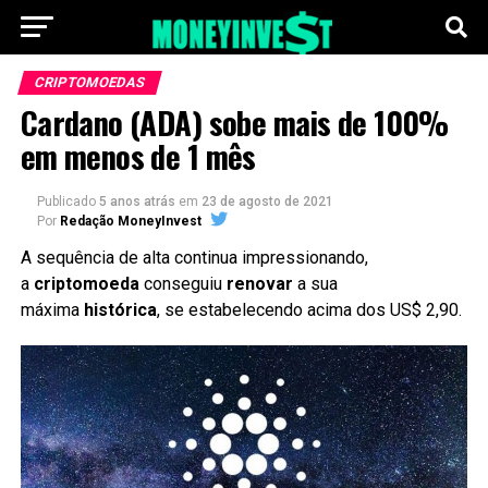
CRIPTOMOEDAS
Cardano (ADA) sobe mais de 100%
em menos de 1 mês
Publicado
5 anos atrás
em
23 de agosto de 2021
Por
Redação MoneyInvest
A sequência de alta continua impressionando,
a
criptomoeda
conseguiu
renovar
a sua
máxima
histórica
, se estabelecendo acima dos US$ 2,90.