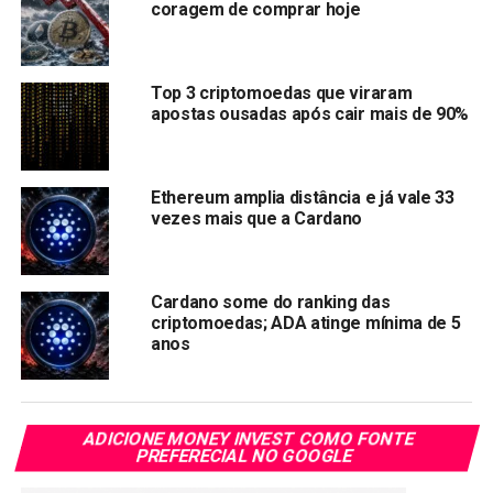
coragem de comprar hoje
totalmente pública a oferecer contratos inteligentes.
Destaques:
Top 3 criptomoedas que viraram
apostas ousadas após cair mais de 90%
Cardano (ADA) dispara para novo recorde histórico,
alta de 830% em 2021
O objetivo da atualização é trazer contratos inteligentes
Ethereum amplia distância e já vale 33
para a rede ADA, adicionando assim a capacidade de
vezes mais que a Cardano
construir aplicativos descentralizados (DApps).
Cardano é a 3° maior moeda em
Cardano some do ranking das
criptomoedas; ADA atinge mínima de 5
capitalização
anos
ADA roubou a
3º posição
do ranking de criptomoedas da
Binance Coin (BNB). E agora, lidera com folga, no
ADICIONE MONEY INVEST COMO FONTE
momento, a capitalização da criptomoeda está em torno
PREFERECIAL NO GOOGLE
de US$ 94 bilhões (R$ 506 bilhões), atrás apenas