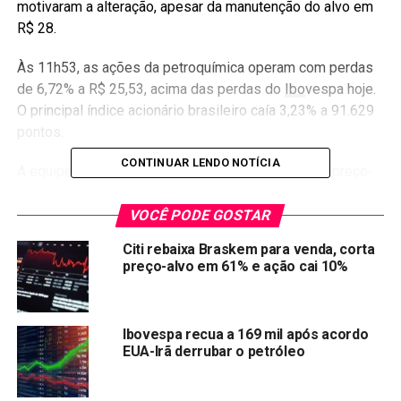
motivaram a alteração, apesar da manutenção do alvo em
R$ 28.
Às 11h53, as ações da petroquímica operam com perdas
de 6,72% a R$ 25,53, acima das perdas do
Ibo
vespa hoje.
O principal índice acionário brasileiro caía 3,23% a 91.629
pontos.
CONTINUAR LENDO NOTÍCIA
A equipe destaca que no começo do ano elevou o preço-
alvo devido ao custo competitivo da matéria-prima e aos
preços mais baixos do petróleo e à forte depreciação do
VOCÊ PODE GOSTAR
real, o que impulsionou os resultados da empresa.
Citi rebaixa Braskem para venda, corta
preço-alvo em 61% e ação cai 10%
Veja também:
Ibovespa recua a 169 mil após acordo
EUA-Irã derrubar o petróleo