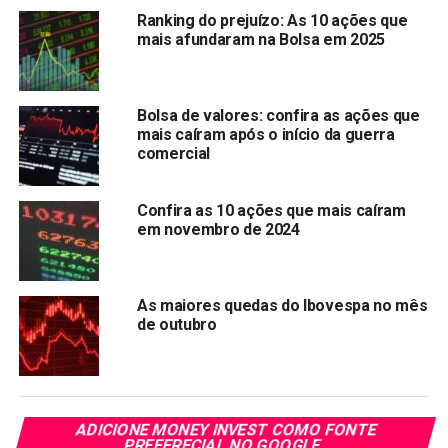
Ranking do prejuízo: As 10 ações que
mais afundaram na Bolsa em 2025
Bolsa de valores: confira as ações que
mais caíram após o início da guerra
comercial
Confira as 10 ações que mais caíram
em novembro de 2024
Além disso, a avaliação foi atraente naquele momento
As maiores quedas do Ibovespa no mês
com a negociação EV / EBITDA c.5.0x, abaixo dos
de outubro
históricos e dos pares. No entanto, houve a valorização de
14% do real e o petróleo recuperando 40% desde a
atualização, além de um resultado ligeiramente abaixo do
esperado no 1T20.
ADICIONE MONEY INVEST COMO FONTE
PREFERECIAL NO GOOGLE
Os analistas explicam que esses fatores, além do