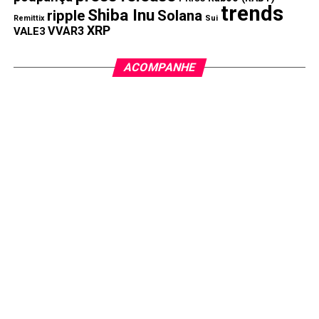
trends
Shiba Inu
ripple
Solana
de R$3/ação, enquanto os spreads melhorados no longo
Remittix
Sui
XRP
VVAR3
VALE3
prazo e o efeito de rolagem compensam esse impacto (+
R$ 3 ação).
ACOMPANHE
Créditos:
Investing
Compartilhar:
Copy
WhatsApp
Twitter
Facebook
Reddit
Email
Link
TÓPICOS RELACIONADOS:
BRKM5
PRÓXIMA:
As ações que vão pagar mais em dividendos do que a
Selic
NÃO PERCA:
Oi: Ação dispara à espera do Balanço e conclusão
das negociações com Vivo e Tim