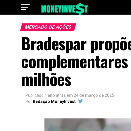
MERCADO DE AÇÕES
Bradespar propõ
complementares 
milhões
Publicado
1 ano atrás
em
24 de março de 2025
Por
Redação MoneyInvest