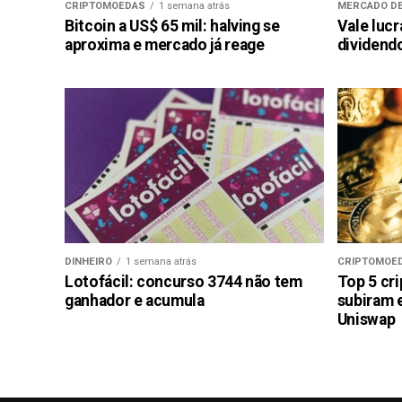
CRIPTOMOEDAS
1 semana atrás
MERCADO DE
Bitcoin a US$ 65 mil: halving se
Vale luc
aproxima e mercado já reage
dividendo
DINHEIRO
1 semana atrás
CRIPTOMOE
Lotofácil: concurso 3744 não tem
Top 5 cr
ganhador e acumula
subiram 
Uniswap