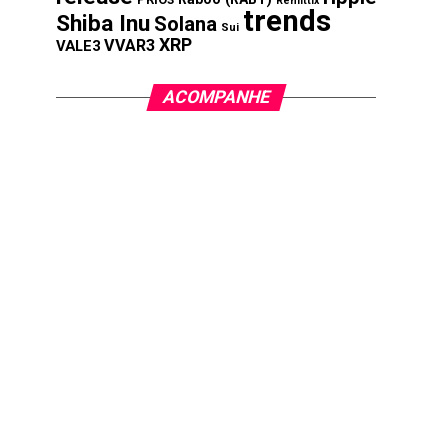
Remittix
trends
Shiba Inu
Solana
Sui
XRP
VVAR3
VALE3
ACOMPANHE