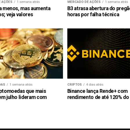
 AÇÕES
1 semana atrás
MERCADO DE AÇÕES
1 semana atrás
ra menos, mas aumenta
B3 atrasa abertura do preg
s; veja valores
horas por falha técnica
DAS
1 semana atrás
CRIPTOS
4 dias atrás
iptomoedas que mais
Binance lança Rende+ com
em julho lideram com
rendimento de até 120% do