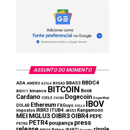
ASSUNTO DO MOMENTO
BBDC4
ADA
BBAS3
AMER3
B3SA3
AZUL4
BITCOIN
Bonk
binance
BIDI11
Cardano
Dogecoin
CIEL3
CVCB3
Dogwifhat
IBOV
Ethereum
FXGuys
DOLAR
GOLL4
IRBR3
ITUB4
Kangamoon
impostos
JBSS3
MEI
MGLU3
OIBR3
OIBR4
PEPE
press
PETR4
poupança
PETR3
release
ripple
Raboo (RABT)
PRIO3