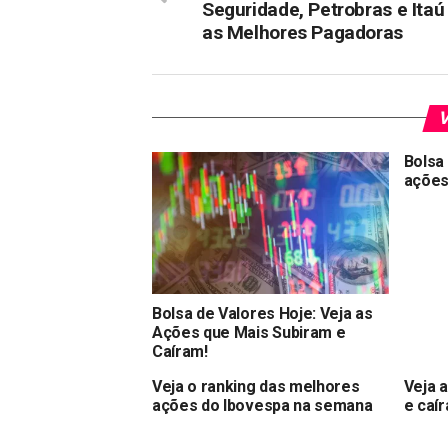
Seguridade, Petrobras e Itaú
as Melhores Pagadoras
V
Bolsa 
ações
Bolsa de Valores Hoje: Veja as
Ações que Mais Subiram e
Caíram!
Veja o ranking das melhores
Veja 
ações do Ibovespa na semana
e caír