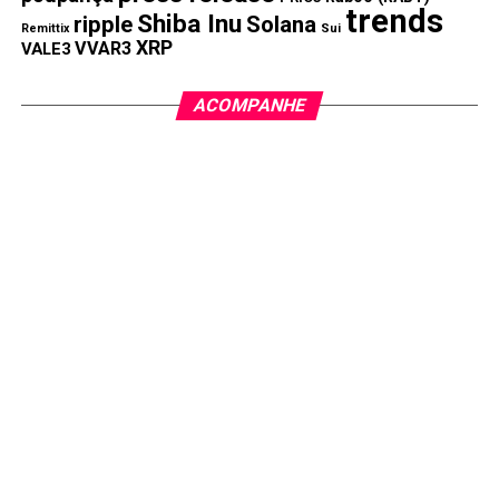
trends
Shiba Inu
ripple
Solana
Remittix
Sui
XRP
VVAR3
VALE3
ACOMPANHE