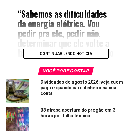
“Sabemos as dificuldades
da energia elétrica. Vou
pedir pra ele, pedir não,
determinar que ele volte a
bandeira normal a partir do
CONTINUAR LENDO NOTÍCIA
mês que vem”, disse o
presidente.
VOCÊ PODE GOSTAR
Dividendos de agosto 2026: veja quem
paga e quando cai o dinheiro na sua
A bandeira vermelha estava em vigor desde junho deste
conta
ano e representava mais R$ 9,49 a mais na conta de luz
por cada kWh consumido pela unidade, um aumento de
B3 atrasa abertura do pregão em 3
6,78%.
horas por falha técnica
A
bandeira verde na conta de luz
significa boas
condições na geração de energia elétrica e não existe