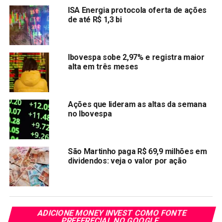
cobrança extra na tarifa.
ISA Energia protocola oferta de ações
de até R$ 1,3 bi
Criado pela ANEEL, o sistema de bandeiras tarifárias
sinaliza o custo real da energia gerada, possibilitando aos
consumidores o bom uso da energia elétrica. O
Ibovespa sobe 2,97% e registra maior
funcionamento das bandeiras tarifárias são através das
alta em três meses
cores verde, amarela ou vermelha (nos patamares 1 e 2)
indicam se a energia custará mais ou menos em função
das condições de geração.
Ações que lideram as altas da semana
no Ibovespa
Com informação R7
Após auxílio emergencial, governo vai lançar Renda
São Martinho paga R$ 69,9 milhões em
Brasil e novo Verde e Amarelo
dividendos: veja o valor por ação
Oi tem o sinal verde necessário para colocar em
prática o novo plano
As Melhores pagadoras de dividendo 2019
ADICIONE MONEY INVEST COMO FONTE
PREFERECIAL NO GOOGLE