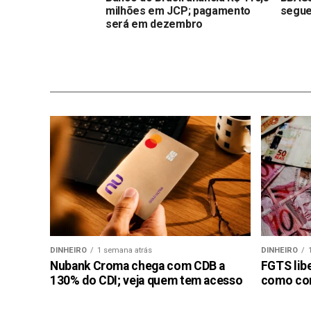
milhões em JCP; pagamento
segue
será em dezembro
DINHEIRO
1 semana atrás
DINHEIRO
Nubank Croma chega com CDB a
FGTS libe
130% do CDI; veja quem tem acesso
como con