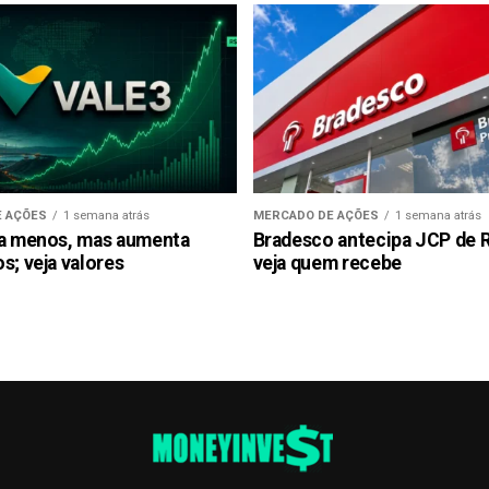
 AÇÕES
1 semana atrás
MERCADO DE AÇÕES
1 semana atrás
ra menos, mas aumenta
Bradesco antecipa JCP de R$
s; veja valores
veja quem recebe