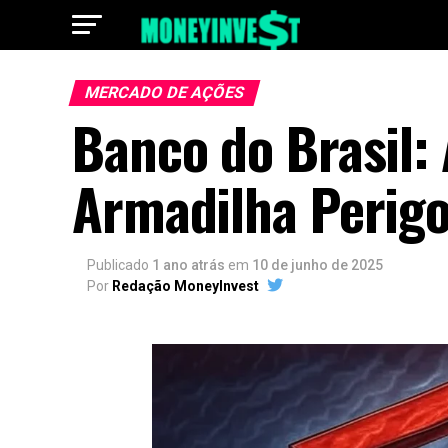
MERCADO DE AÇÕES
Banco do Brasil:
Armadilha Perig
Publicado
1 ano atrás
em
10 de junho de 2025
Por
Redação MoneyInvest