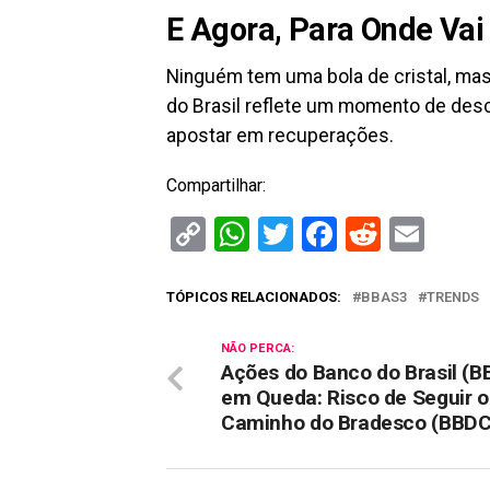
E Agora, Para Onde Va
Ninguém tem uma bola de cristal, ma
do Brasil reflete um momento de des
apostar em recuperações.
Compartilhar:
Copy
WhatsApp
Twitter
Facebook
Reddit
Ema
Link
TÓPICOS RELACIONADOS:
BBAS3
TRENDS
NÃO PERCA:
Ações do Banco do Brasil (B
em Queda: Risco de Seguir o
Caminho do Bradesco (BBDC