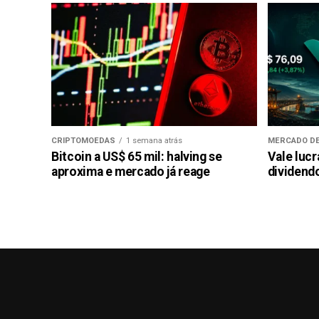
CRIPTOMOEDAS
1 semana atrás
MERCADO DE
Bitcoin a US$ 65 mil: halving se
Vale luc
aproxima e mercado já reage
dividendo