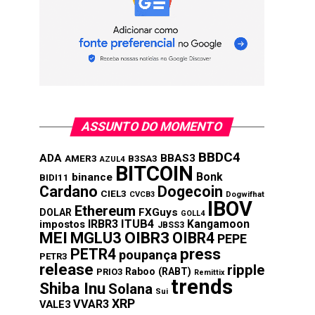
ASSUNTO DO MOMENTO
BBDC4
ADA
BBAS3
AMER3
B3SA3
AZUL4
BITCOIN
Bonk
binance
BIDI11
Cardano
Dogecoin
CIEL3
CVCB3
Dogwifhat
IBOV
Ethereum
FXGuys
DOLAR
GOLL4
IRBR3
ITUB4
Kangamoon
impostos
JBSS3
MEI
MGLU3
OIBR3
OIBR4
PEPE
press
PETR4
poupança
PETR3
release
ripple
Raboo (RABT)
PRIO3
Remittix
trends
Shiba Inu
Solana
Sui
XRP
VVAR3
VALE3