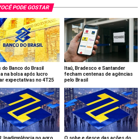
OCÊ PODE GOSTAR
 do Banco do Brasil
Itaú, Bradesco e Santander
a na bolsa após lucro
fecham centenas de agências
ar expectativas no 4T25
pelo Brasil
: Inadimplência no agro
O sobe e desce das ações do